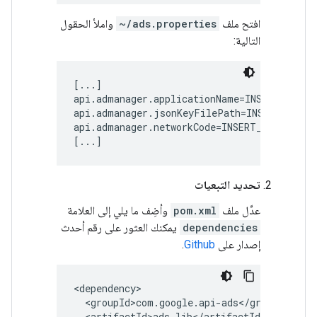
افتح ملف
~/ads.properties
واملأ الحقول
التالية:
[...]

api.admanager.applicationName=INSERT_APPLIC
api.admanager.jsonKeyFilePath=INSERT_PATH_
api.admanager.networkCode=INSERT_NETWORK_CO
[...]
تحديد التبعيات
عدِّل ملف
pom.xml
وأضِف ما يلي إلى العلامة
dependencies
يمكنك العثور على رقم أحدث
إصدار على
Github
.