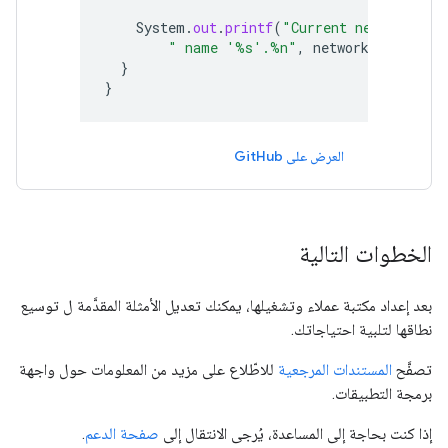
System
.
out
.
printf
(
"Current network has
" name '%s'.%n"
,
network
.
getNetwo
}
}
العرض على GitHub
الخطوات التالية
بعد إعداد مكتبة عملاء وتشغيلها، يمكنك تعديل الأمثلة المقدَّمة ل توسيع
نطاقها لتلبية احتياجاتك.
تصفَّح
المستندات المرجعية
للاطّلاع على مزيد من المعلومات حول واجهة
برمجة التطبيقات.
إذا كنت بحاجة إلى المساعدة، يُرجى الانتقال إلى
صفحة الدعم
.