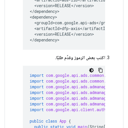
<version>RELEASE</version>

</dependency>

<version>RELEASE</version>

</dependency>
اكتب بعض الرموز وقدِّم طلبًا.
import
com.google.api.ads.common.lib.auth.
import
com.google.api.ads.common.lib.auth.
import
com.google.api.ads.admanager.axis.f
import
com.google.api.ads.admanager.axis.v
import
com.google.api.ads.admanager.axis.v
import
com.google.api.ads.admanager.lib.cl
import
com.google.api.client.auth.oauth2.C
public
class
App
{
public
static
void
main
(
String
[]
args
)
t