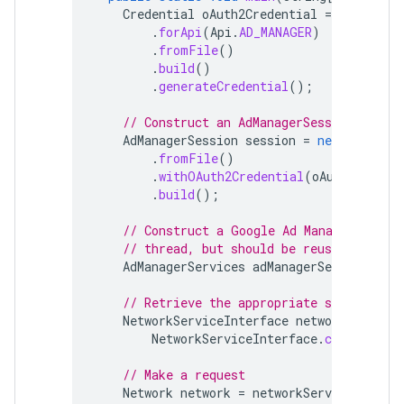
Credential
oAuth2Credential
=
new
Offl
.
forApi
(
Api
.
AD_MANAGER
)
.
fromFile
()
.
build
()
.
generateCredential
();
// Construct an AdManagerSession.
AdManagerSession
session
=
new
AdManage
.
fromFile
()
.
withOAuth2Credential
(
oAuth2Creden
.
build
();
// Construct a Google Ad Manager servi
// thread, but should be reused as muc
AdManagerServices
adManagerServices
=
n
// Retrieve the appropriate service
NetworkServiceInterface
networkService
NetworkServiceInterface
.
class
);
// Make a request
Network
network
=
networkService
.
getCur