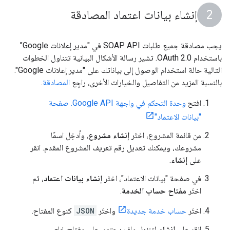
إنشاء بيانات اعتماد المصادقة
يجب مصادقة جميع طلبات SOAP API في "مدير إعلانات Google"
باستخدام OAuth 2.0. تشير رسالة الأشكال البيانية تتناول الخطوات
التالية حالة استخدام الوصول إلى بياناتك على "مدير إعلانات Google".
بالنسبة المزيد من التفاصيل والخيارات الأخرى، راجِع
المصادقة
.
افتح
وحدة التحكم في واجهة Google API. صفحة
"بيانات الاعتماد"
من قائمة المشروع، اختَر
إنشاء مشروع
، وأدخِل اسمًا
مشروعك، ويمكنك تعديل رقم تعريف المشروع المقدم. انقر
على
إنشاء
.
في صفحة "بيانات الاعتماد"، اختَر
إنشاء بيانات اعتماد
، ثم
اختَر
مفتاح حساب الخدمة
.
اختَر
حساب خدمة جديدة
واختَر
JSON
كنوع المفتاح.
انقر على
إنشاء
لتنزيل ملف يحتوي على مفتاح خاص.