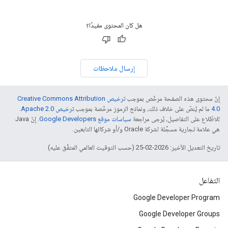
هل كان المحتوى مفيدًا؟
إرسال ملاحظات
إنّ محتوى هذه الصفحة مرخّص بموجب
ترخيص Creative Commons Attribution
4.0‏
ما لم يُنصّ على خلاف ذلك، ونماذج الرموز مرخّصة بموجب
ترخيص Apache 2.0‏
.
للاطّلاع على التفاصيل، يُرجى مراجعة
سياسات موقع Google Developers‏
. إنّ Java
هي علامة تجارية مسجَّلة لشركة Oracle و/أو شركائها التابعين.
تاريخ التعديل الأخير: 2026-02-25 (حسب التوقيت العالمي المتفَّق عليه)
التفاعل
Google Developer Program
Google Developer Groups