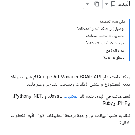
البدء
على هذه الصفحة
الوصول إلى شبكة "مدير الإعلانات"
إنشاء بيانات اعتماد المصادقة
ضبط شبكة "مدير الإعلانات"
إعداد البرنامج
الخطوات التالية
يمكنك استخدام Google Ad Manager SOAP API لإنشاء تطبيقات
تدير المستودع و تنشئ الطلبات وتسحب التقارير وغير ذلك.
لمساعدتك في البدء، نقدّم لك
المكتبات
لـ Java، و .NET، وPython،
وPHP، وRuby.
لتقديم طلب البيانات من واجهة برمجة التطبيقات الأول، اتّبِع الخطوات
التالية: