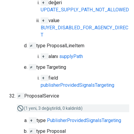
+
değeri
UPDATE_SUPPLY_PATH_NOT_ALLOWED
+
value
BUYER_DISABLED_FOR_AGENCY_DIREC
T
≠
type ProposalLineItem
+
alanı
supplyPath
≠
type Targeting
+
field
publisherProvidedSignalsTargeting
≠
ProposalService
(1 yeni, 3 değiştirildi, 0 kaldırıldı)
+
type
PublisherProvidedSignalsTargeting
≠
type Proposal