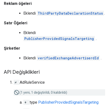
Reklam öğeleri
Eklendi
ThirdPartyDataDeclarationStatus
.
Satır Öğeleri
Eklendi
PublisherProvidedSignalsTargeting
.
Şirketler
Eklendi
verifiedExchangeAdvertiserdId
.
API Değişiklikleri
≠
AdRuleService
(1 yeni, 1 değiştirildi, 0 kaldırıldı)
+
type
PublisherProvidedSignalsTargeting