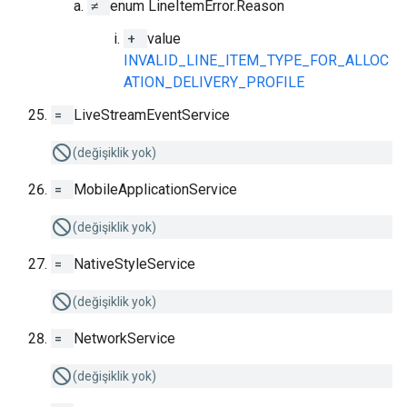
≠
enum LineItemError.Reason
+
value
INVALID_LINE_ITEM_TYPE_FOR_ALLOC
ATION_DELIVERY_PROFILE
=
LiveStreamEventService
(değişiklik yok)
=
MobileApplicationService
(değişiklik yok)
=
NativeStyleService
(değişiklik yok)
=
NetworkService
(değişiklik yok)