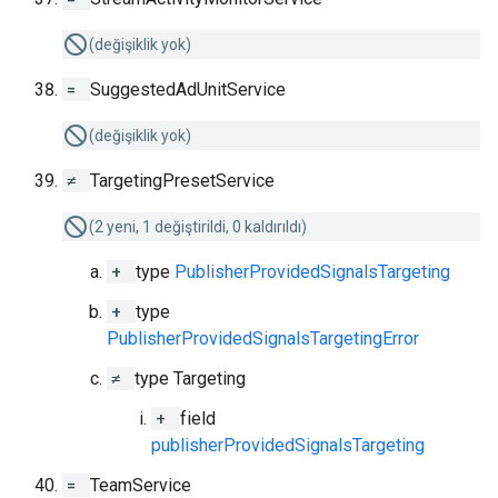
(değişiklik yok)
=
SuggestedAdUnitService
(değişiklik yok)
≠
TargetingPresetService
(2 yeni, 1 değiştirildi, 0 kaldırıldı)
+
type
PublisherProvidedSignalsTargeting
+
type
PublisherProvidedSignalsTargetingError
≠
type Targeting
+
field
publisherProvidedSignalsTargeting
=
TeamService