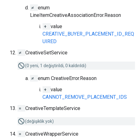
≠
enum
LineItemCreativeAssociationError.Reason
+
value
CREATIVE_BUYER_PLACEMENT_ID_REQ
UIRED
≠
CreativeSetService
(0 yeni, 1 değiştirildi, 0 kaldırıldı)
≠
enum CreativeError.Reason
+
value
CANNOT_REMOVE_PLACEMENT_IDS
=
CreativeTemplateService
(değişiklik yok)
=
CreativeWrapperService