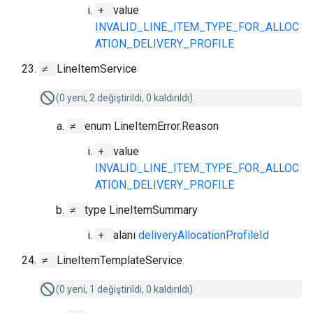
+
value
INVALID_LINE_ITEM_TYPE_FOR_ALLOC
ATION_DELIVERY_PROFILE
≠
LineItemService
(0 yeni, 2 değiştirildi, 0 kaldırıldı)
≠
enum LineItemError.Reason
+
value
INVALID_LINE_ITEM_TYPE_FOR_ALLOC
ATION_DELIVERY_PROFILE
≠
type LineItemSummary
+
alanı
deliveryAllocationProfileId
≠
LineItemTemplateService
(0 yeni, 1 değiştirildi, 0 kaldırıldı)