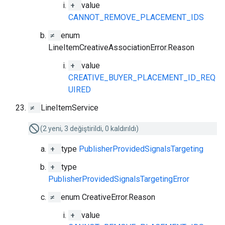
+
value
CANNOT_REMOVE_PLACEMENT_IDS
≠
enum
LineItemCreativeAssociationError.Reason
+
value
CREATIVE_BUYER_PLACEMENT_ID_REQ
UIRED
≠
LineItemService
(2 yeni, 3 değiştirildi, 0 kaldırıldı)
+
type
PublisherProvidedSignalsTargeting
+
type
PublisherProvidedSignalsTargetingError
≠
enum CreativeError.Reason
+
value