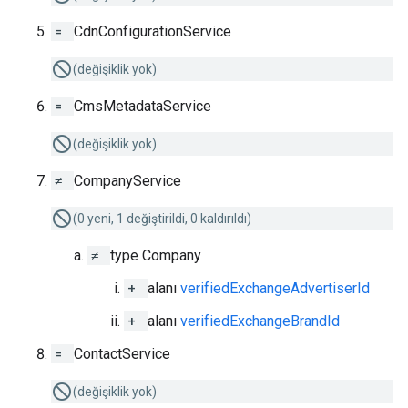
=
CdnConfigurationService
(değişiklik yok)
=
CmsMetadataService
(değişiklik yok)
≠
CompanyService
(0 yeni, 1 değiştirildi, 0 kaldırıldı)
≠
type Company
+
alanı
verifiedExchangeAdvertiserId
+
alanı
verifiedExchangeBrandId
=
ContactService
(değişiklik yok)