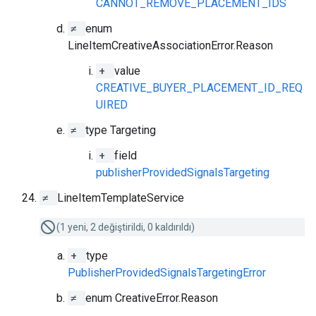
CANNOT_REMOVE_PLACEMENT_IDS
≠
enum
LineItemCreativeAssociationError.Reason
+
value
CREATIVE_BUYER_PLACEMENT_ID_REQ
UIRED
≠
type Targeting
+
field
publisherProvidedSignalsTargeting
≠
LineItemTemplateService
(1 yeni, 2 değiştirildi, 0 kaldırıldı)
+
type
PublisherProvidedSignalsTargetingError
≠
enum CreativeError.Reason