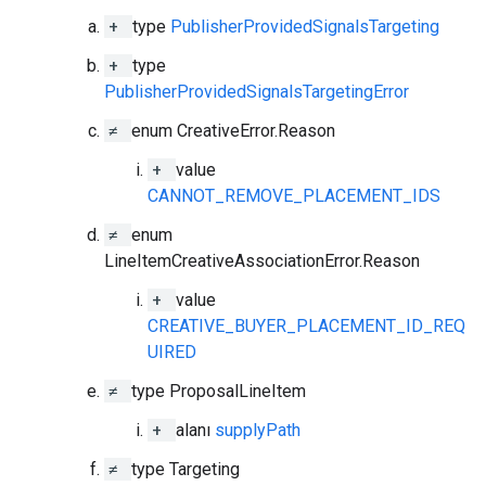
+
type
PublisherProvidedSignalsTargeting
+
type
PublisherProvidedSignalsTargetingError
≠
enum CreativeError.Reason
+
value
CANNOT_REMOVE_PLACEMENT_IDS
≠
enum
LineItemCreativeAssociationError.Reason
+
value
CREATIVE_BUYER_PLACEMENT_ID_REQ
UIRED
≠
type ProposalLineItem
+
alanı
supplyPath
≠
type Targeting