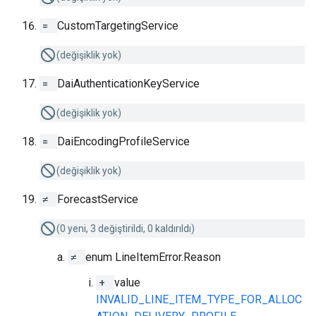
=
CustomTargetingService
(değişiklik yok)
=
DaiAuthenticationKeyService
(değişiklik yok)
=
DaiEncodingProfileService
(değişiklik yok)
≠
ForecastService
(0 yeni, 3 değiştirildi, 0 kaldırıldı)
≠
enum LineItemError.Reason
+
value
INVALID_LINE_ITEM_TYPE_FOR_ALLOC