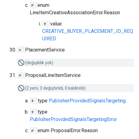
≠
enum
LineItemCreativeAssociationError.Reason
+
value
CREATIVE_BUYER_PLACEMENT_ID_REQ
UIRED
=
PlacementService
(değişiklik yok)
≠
ProposalLineItemService
(2 yeni, 3 değiştirildi, 0 kaldırıldı)
+
type
PublisherProvidedSignalsTargeting
+
type
PublisherProvidedSignalsTargetingError
≠
enum ProposalError.Reason