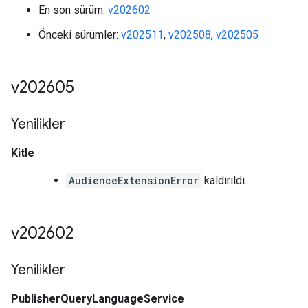
En son sürüm:
v202602
Önceki sürümler:
v202511
,
v202508
,
v202505
v202605
Yenilikler
Kitle
AudienceExtensionError
kaldırıldı.
v202602
Yenilikler
PublisherQueryLanguageService