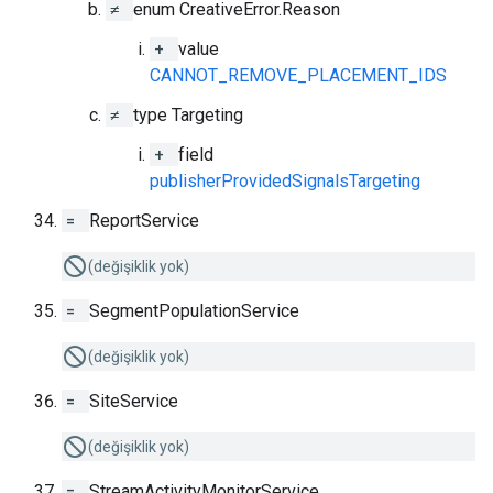
≠
enum CreativeError.Reason
+
value
CANNOT_REMOVE_PLACEMENT_IDS
≠
type Targeting
+
field
publisherProvidedSignalsTargeting
=
ReportService
(değişiklik yok)
=
SegmentPopulationService
(değişiklik yok)
=
SiteService
(değişiklik yok)
=
StreamActivityMonitorService