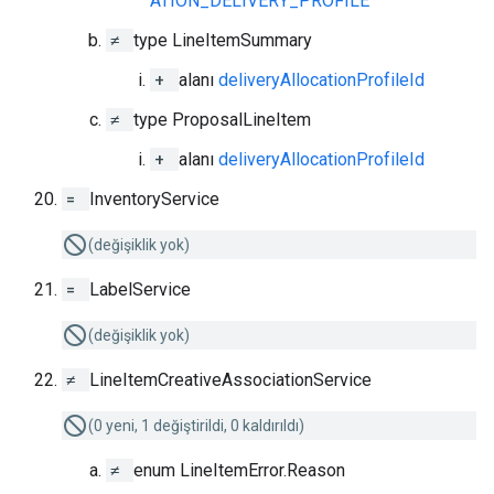
ATION_DELIVERY_PROFILE
≠
type LineItemSummary
+
alanı
deliveryAllocationProfileId
≠
type ProposalLineItem
+
alanı
deliveryAllocationProfileId
=
InventoryService
(değişiklik yok)
=
LabelService
(değişiklik yok)
≠
LineItemCreativeAssociationService
(0 yeni, 1 değiştirildi, 0 kaldırıldı)
≠
enum LineItemError.Reason