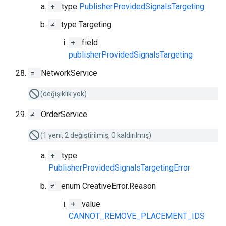
+
type
PublisherProvidedSignalsTargeting
≠
type Targeting
+
field
publisherProvidedSignalsTargeting
=
NetworkService
(değişiklik yok)
≠
OrderService
(1 yeni, 2 değiştirilmiş, 0 kaldırılmış)
+
type
PublisherProvidedSignalsTargetingError
≠
enum CreativeError.Reason
+
value
CANNOT_REMOVE_PLACEMENT_IDS