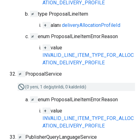
ATION_DELIVERY_PROFILE
≠
type ProposalLineItem
+
alanı
deliveryAllocationProfileId
≠
enum ProposalLineItemError.Reason
+
value
INVALID_LINE_ITEM_TYPE_FOR_ALLOC
ATION_DELIVERY_PROFILE
≠
ProposalService
(0 yeni, 1 değiştirildi, 0 kaldırıldı)
≠
enum ProposalLineItemError.Reason
+
value
INVALID_LINE_ITEM_TYPE_FOR_ALLOC
ATION_DELIVERY_PROFILE
≠
PublisherQueryLanguageService