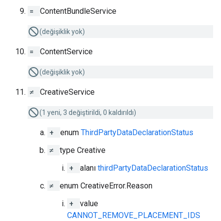
=
ContentBundleService
(değişiklik yok)
=
ContentService
(değişiklik yok)
≠
CreativeService
(1 yeni, 3 değiştirildi, 0 kaldırıldı)
+
enum
ThirdPartyDataDeclarationStatus
≠
type Creative
+
alanı
thirdPartyDataDeclarationStatus
≠
enum CreativeError.Reason
+
value
CANNOT_REMOVE_PLACEMENT_IDS