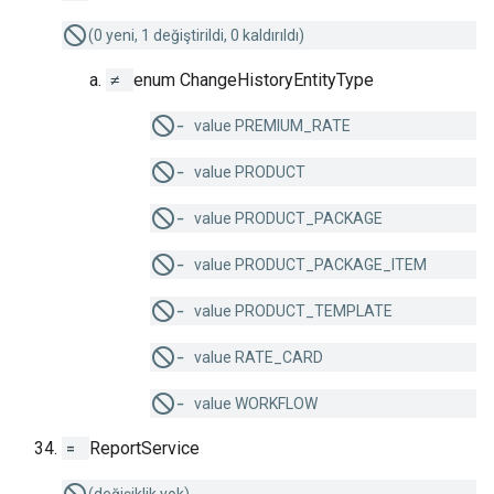
(0 yeni, 1 değiştirildi, 0 kaldırıldı)
≠
enum ChangeHistoryEntityType
−
value PREMIUM_RATE
−
value PRODUCT
−
value PRODUCT_PACKAGE
−
value PRODUCT_PACKAGE_ITEM
−
value PRODUCT_TEMPLATE
−
value RATE_CARD
−
value WORKFLOW
=
ReportService