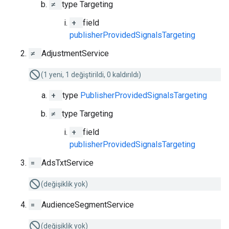
≠
type Targeting
+
field
publisherProvidedSignalsTargeting
≠
AdjustmentService
(1 yeni, 1 değiştirildi, 0 kaldırıldı)
+
type
PublisherProvidedSignalsTargeting
≠
type Targeting
+
field
publisherProvidedSignalsTargeting
=
AdsTxtService
(değişiklik yok)
=
AudienceSegmentService
(değişiklik yok)