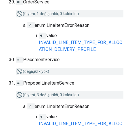
≠
OrderService
(0 yeni, 1 değiştirildi, 0 kaldırıldı)
≠
enum LineItemError.Reason
+
value
INVALID_LINE_ITEM_TYPE_FOR_ALLOC
ATION_DELIVERY_PROFILE
=
PlacementService
(değişiklik yok)
≠
ProposalLineItemService
(0 yeni, 3 değiştirildi, 0 kaldırıldı)
≠
enum LineItemError.Reason
+
value
INVALID_LINE_ITEM_TYPE_FOR_ALLOC