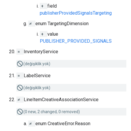
+
field
publisherProvidedSignalsTargeting
≠
enum TargetingDimension
+
value
PUBLISHER_PROVIDED_SIGNALS
=
InventoryService
(değişiklik yok)
=
LabelService
(değişiklik yok)
≠
LineItemCreativeAssociationService
(0 new, 2 changed, 0 removed)
≠
enum CreativeError.Reason