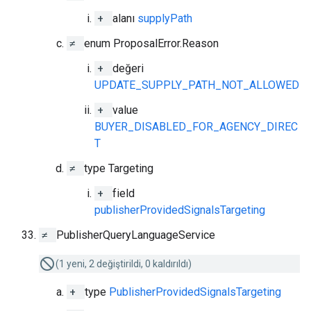
+
alanı
supplyPath
≠
enum ProposalError.Reason
+
değeri
UPDATE_SUPPLY_PATH_NOT_ALLOWED
+
value
BUYER_DISABLED_FOR_AGENCY_DIREC
T
≠
type Targeting
+
field
publisherProvidedSignalsTargeting
≠
PublisherQueryLanguageService
(1 yeni, 2 değiştirildi, 0 kaldırıldı)
+
type
PublisherProvidedSignalsTargeting