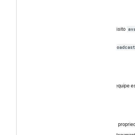
Abril de 2024
1º de abril
:remoção do requisito
av
esportivo
.
2 de abril
:atualização do
Broadcast
Março de 2024
7 de março
:adicionamos a equipe e
Junho de 2023
15 de junho
:adicionamos as propri