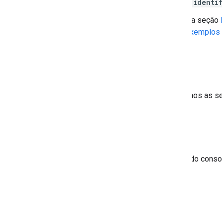
22 de outubro
:atualizamos
identi
20 de outubro
:atualizamos a seção
nas páginas de referência
Exemplos 
Dezembro de 2022
21 de dezembro
: adicionamos as s
Agosto de 2022
23 de agosto
:a ferramenta do cons
Console.
Dezembro de 2021