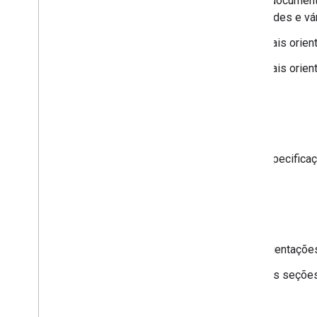
15 de junho
:melhoramos a document
sobre modelagem de entidades e vár
15 de junho
:adicionamos mais orie
15 de junho
:adicionamos mais orie
Maio de 2023
20 de maio
:adicionamos especific
Março de 2023
8 de março
:adicionamos orientaçõ
7 de março
:atualizações nas seçõe