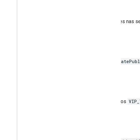
Fevereiro de 2023
20 de fevereiro
:atualizações nas 
Janeiro de 2023
3 de janeiro
:adicionamos
datePubl
Novembro de 2022
15 de novembro
:adicionamos
VIP_
Outubro de 2022