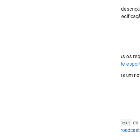
28 de março
:atualizamos a descriç
BroadcastService
da especificaç
Fevereiro de 2025
10 de fevereiro
:adicionamos os re
especificação de
conteúdo de espor
20 de fevereiro
:adicionamos um no
conteúdo de esportes
.
Agosto de 2024
1º de agosto
:removemos
Text
do 
de TV
,
BroadcastService
e
Broadcast