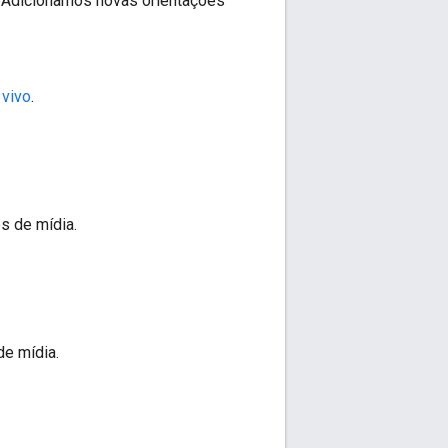
 Adicionamos novas orientações
 vivo
.
s de mídia.
e mídia.