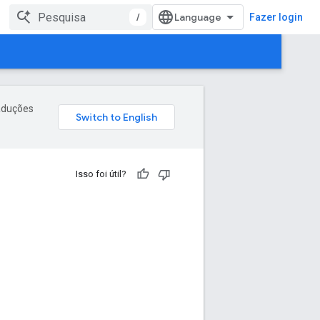
/
Fazer login
raduções
Isso foi útil?