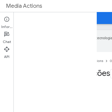
Media Actions
Guias
Referência
O que há de novo
Informações
O Google usa tecnologia
Chat
com IA podem ter erros.
API
Página inicial
Produtos
Media Actions
O
Últimas atualizações
Nesta página
Janeiro de 2026
Setembro de 2025
Agosto de 2025
Maio de 2025
Março de 2025