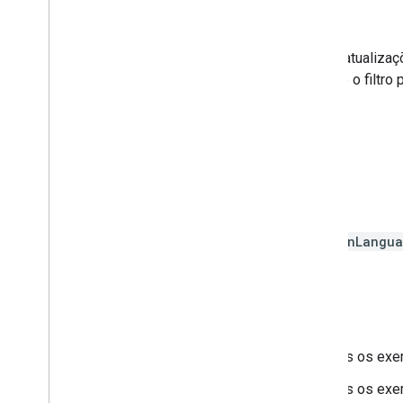
Esta página detalha as principais atualiz
recurso em que você trabalha, use o filtro 
Filtrar por recurso
Janeiro de 2026
8 de janeiro
: atualizamos
inLangu
Setembro de 2025
17 de setembro
: ampliamos os exe
18 de setembro
: ampliamos os exem