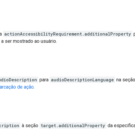
 a
actionAccessibilityRequirement.additionalProperty
p
 a ser mostrado ao usuário.
udioDescription
para
audioDescriptionLanguage
na seçã
arcação de ação
.
cription
à seção
target.additionalProperty
da especifi