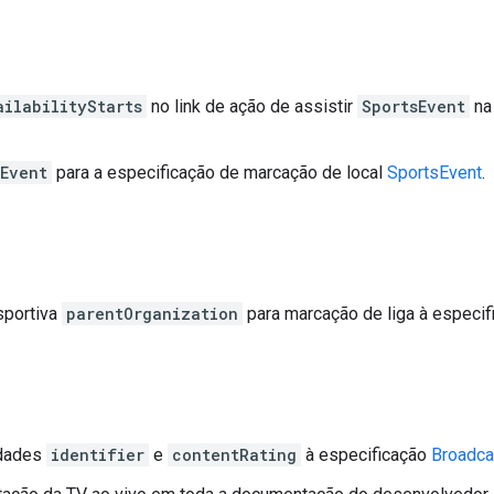
ailabilityStarts
no link de ação de assistir
SportsEvent
na
Event
para a especificação de marcação de local
SportsEvent
.
sportiva
parentOrganization
para marcação de liga à especi
edades
identifier
e
contentRating
à especificação
Broadca