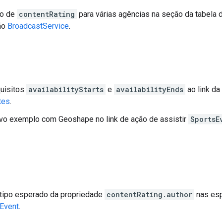
ão de
contentRating
para várias agências na seção da tabela 
ão
BroadcastService
.
quisitos
availabilityStarts
e
availabilityEnds
ao link da
tes
.
vo exemplo com Geoshape no link de ação de assistir
SportsE
tipo esperado da propriedade
contentRating.author
nas esp
Event
.