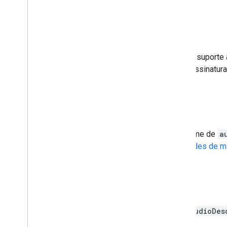
Agosto de 2025
20 de agosto
: adicionamos suporte
especifiquem o pacote de assinatura
Maio de 2025
1º de maio
:corrigimos o nome de
a
da especificação
Propriedades de m
Março de 2025
5 de março
:adicionamos
audioDes
ação
.