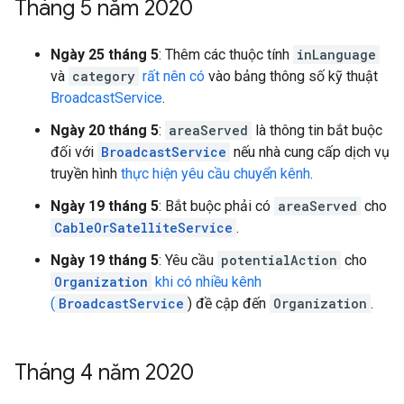
Tháng 5 năm 2020
Ngày 25 tháng 5
: Thêm các thuộc tính
inLanguage
và
category
rất nên có
vào bảng thông số kỹ thuật
BroadcastService
.
Ngày 20 tháng 5
:
areaServed
là thông tin bắt buộc
đối với
BroadcastService
nếu nhà cung cấp dịch vụ
truyền hình
thực hiện yêu cầu chuyển kênh
.
Ngày 19 tháng 5
: Bắt buộc phải có
areaServed
cho
CableOrSatelliteService
.
Ngày 19 tháng 5
: Yêu cầu
potentialAction
cho
Organization
khi có nhiều kênh
(
BroadcastService
) đề cập đến
Organization
.
Tháng 4 năm 2020