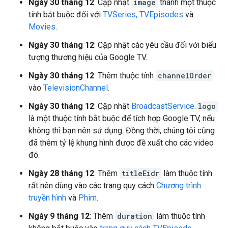
Ngày 30 tháng 12
: Cập nhật
image
thành một thuộc
tính bắt buộc đối với
TVSeries, TVEpisodes
và
Movies
.
Ngày 30 tháng 12
: Cập nhật các yêu cầu đối với biểu
tượng thương hiệu của Google TV.
Ngày 30 tháng 12
: Thêm thuộc tính
channelOrder
vào
TelevisionChannel
.
Ngày 30 tháng 12
: Cập nhật
BroadcastService
.
logo
là một thuộc tính bắt buộc để tích hợp Google TV, nếu
không thì bạn nên sử dụng. Đồng thời, chúng tôi cũng
đã thêm tỷ lệ khung hình được đề xuất cho các video
đó.
Ngày 28 tháng 12
: Thêm
titleEidr
làm thuộc tính
rất nên dùng vào các trang quy cách
Chương trình
truyền hình
và
Phim
.
Ngày 9 tháng 12
: Thêm
duration
làm thuộc tính