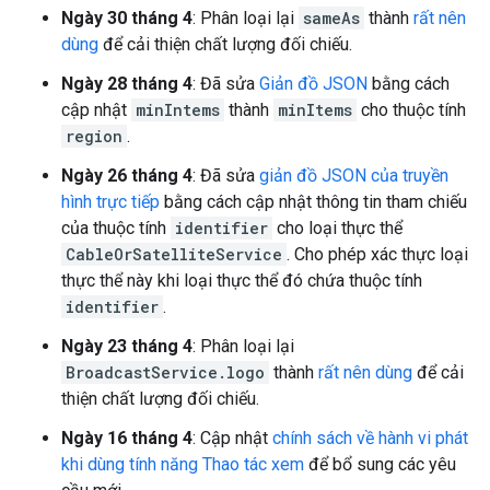
Ngày 30 tháng 4
: Phân loại lại
sameAs
thành
rất nên
dùng
để cải thiện chất lượng đối chiếu.
Ngày 28 tháng 4
: Đã sửa
Giản đồ JSON
bằng cách
cập nhật
minIntems
thành
minItems
cho thuộc tính
region
.
Ngày 26 tháng 4
: Đã sửa
giản đồ JSON của truyền
hình trực tiếp
bằng cách cập nhật thông tin tham chiếu
của thuộc tính
identifier
cho loại thực thể
CableOrSatelliteService
. Cho phép xác thực loại
thực thể này khi loại thực thể đó chứa thuộc tính
identifier
.
Ngày 23 tháng 4
: Phân loại lại
BroadcastService.logo
thành
rất nên dùng
để cải
thiện chất lượng đối chiếu.
Ngày 16 tháng 4
: Cập nhật
chính sách về hành vi phát
khi dùng tính năng Thao tác xem
để bổ sung các yêu