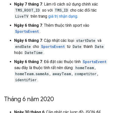
Ngày 7 tháng 7
: Làm rõ cách sử dụng chính xác
TMS_ROOT_ID
so với
TMS_ID
cho các đối tác
LiveTV
trên trang
giá trị nhận dạng
.
Ngày 6 tháng 7
: Thêm thuộc tính sport vào
SportsEvent
.
Ngày 6 tháng 7
: Cập nhật các loại
startDate
và
endDate
cho
SportsEvent
từ
Date
thành
Date
hoặc
DateTime
.
Ngày 6 tháng 7
: Đã đặt các thuộc tính
SportsEvent
sau đây là thuộc tính rất nên dùng:
homeTeam
,
homeTeam.sameAs
,
awayTeam
,
competitor
,
identifier
.
Tháng 6 năm 2020
Ngày 30 tháng 6
: Cập nhật các lược đồ JSON để