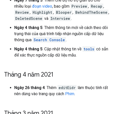
Ngày 7 tháng 5
: Thêm chế độ hỗ trợ giản đồ cho
nhiều loại
đoạn video
, bao gồm
Preview
,
Recap
,
Review
,
Highlight
,
Blooper
,
BehindTheScene
,
DeletedScene
và
Interview
.
Ngày 4 tháng 5
: Thêm thông tin mới về cách theo dõi
trạng thái của quá trình tiếp nhận nguồn cấp dữ liệu
thông qua
Search Console
.
Ngày 4 tháng 5
: Cập nhật thông tin về
tools
có sẵn
để xác thực nguồn cấp dữ liệu mẫu.
Tháng 4 năm 2021
Ngày 26 tháng 4
: Thêm
editEidr
làm thuộc tính rất
nên dùng vào trang quy cách
Phim
.
Tháng 3 năm 2021