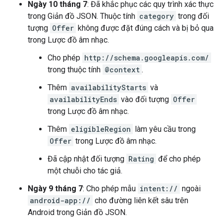
Ngày 10 tháng 7
: Đã khắc phục các quy trình xác thực
trong Giản đồ JSON. Thuộc tính
category
trong đối
tượng
Offer
không được đặt đúng cách và bị bỏ qua
trong Lược đồ âm nhạc.
Cho phép
http://schema.googleapis.com/
trong thuộc tính
@context
.
Thêm
availabilityStarts
và
availabilityEnds
vào đối tượng
Offer
trong Lược đồ âm nhạc.
Thêm
eligibleRegion
làm yêu cầu trong
Offer
trong Lược đồ âm nhạc.
Đã cập nhật đối tượng
Rating
để cho phép
một chuỗi cho tác giả.
Ngày 9 tháng 7
: Cho phép mẫu
intent://
ngoài
android-app://
cho đường liên kết sâu trên
Android trong Giản đồ JSON.