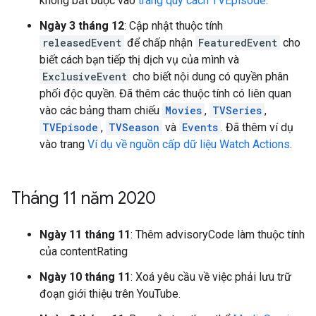
không bắt buộc vào
trang quy cách TVEpisode
.
Ngày 3 tháng 12
: Cập nhật thuộc tính
releasedEvent
để chấp nhận
FeaturedEvent
cho
biết cách bạn tiếp thị dịch vụ của mình và
ExclusiveEvent
cho biết nội dung có quyền phân
phối độc quyền. Đã thêm các thuộc tính có liên quan
vào các bảng tham chiếu
Movies
,
TVSeries
,
TVEpisode
,
TVSeason
và
Events
. Đã thêm ví dụ
vào trang
Ví dụ về nguồn cấp dữ liệu Watch Actions
.
Tháng 11 năm 2020
Ngày 11 tháng 11
: Thêm advisoryCode làm thuộc tính
của contentRating
Ngày 10 tháng 11
: Xoá yêu cầu về việc phải lưu trữ
đoạn giới thiệu trên YouTube.