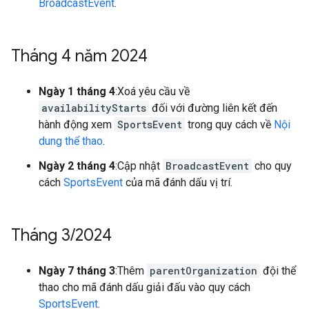
BroadcastEvent
.
Tháng 4 năm 2024
Ngày 1 tháng 4
:Xoá yêu cầu về
availabilityStarts
đối với đường liên kết đến
hành động xem
SportsEvent
trong quy cách về
Nội
dung thể thao
.
Ngày 2 tháng 4
:Cập nhật
BroadcastEvent
cho quy
cách
SportsEvent
của mã đánh dấu vị trí.
Tháng 3
/
2024
Ngày 7 tháng 3
:Thêm
parentOrganization
đội thể
thao cho mã đánh dấu giải đấu vào quy cách
SportsEvent
.