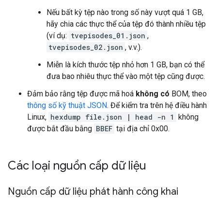
Nếu bất kỳ tệp nào trong số này vượt quá 1 GB,
hãy chia các thực thể của tệp đó thành nhiều tệp
(ví dụ:
tvepisodes_01.json
,
tvepisodes_02.json
, v.v.).
Miễn là kích thước tệp nhỏ hơn 1 GB, bạn có thể
đưa bao nhiêu thực thể vào một tệp cũng được.
Đảm bảo rằng tệp được mã hoá
không có
BOM, theo
thông số kỹ thuật JSON
. Để kiểm tra trên hệ điều hành
Linux,
hexdump file.json | head -n 1
không
được bắt đầu bằng
BBEF
tại địa chỉ 0x00.
Các loại nguồn cấp dữ liệu
Nguồn cấp dữ liệu phát hành công khai