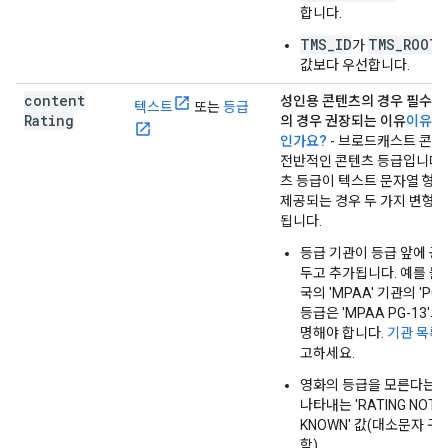
합니다.
TMS_ID
TMS_ROOT_
가
값보다 우선합니다.
content
성인용 콘텐츠의 경우 필수, 그
텍스트
또는
등급
Rating
의 경우 권장되는 이유
이유는
인가요?
- 브로드캐스트 콘
전반적인 콘텐츠 등급입니다.
츠 등급이 텍스트 문자열 형
제공되는 경우 두 가지 변형이
됩니다.
등급 기관이 등급 앞에 공
두고 추가됩니다. 예를 들
국의 'MPAA' 기관의 'PG-
등급은 'MPAA PG-13'으
명해야 합니다.
기관 목록
고하세요.
영화의 등급을 모른다는 
나타내는 'RATING NOT
KNOWN' 값(대소문자 구
함)