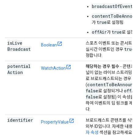
broadcastOfEvent
contentToBeAnnou
true
가
로 설정됨
offAir
true
가
로 설정
is
Live
스포츠 이벤트 또는 콘서트와
Boolean
Broadcast
true
실시간 이벤트인 경우
정합니다.
potential
해당하는 경우 필수
- 콘텐츠
WatchAction
Action
널이 없는 라이브 스트리밍 
로 브로드캐스트되는 경우
content
To
Be
Announc
(
false
off
Ai
로 설정되거나
false
로 설정됨) 이 속성을
하여 이벤트의 딥 링크를 제
다.
identifier
브로드캐스트 콘텐츠를 식별
PropertyValue
외부 ID입니다. 자세한 내용
자 속성
섹션을 참고하세요.