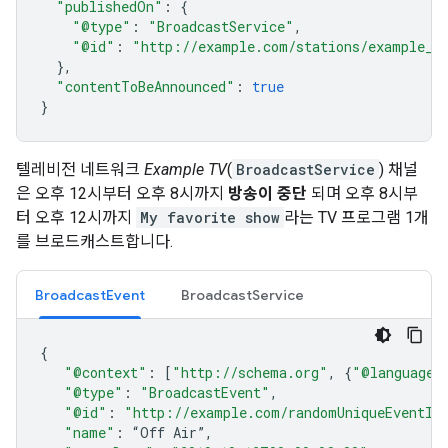
"publishedOn"
:
{
"@type"
:
"BroadcastService"
,
"@id"
:
"http://example.com/stations/example_t
},
"contentToBeAnnounced"
:
true
}
텔레비전 네트워크
Example TV
(
BroadcastService
) 채널
은 오후 12시부터 오후 8시까지
방송이 중단
되며 오후 8시부
터 오후 12시까지
My favorite show
라는 TV 프로그램 1개
를 브로드캐스트합니다.
BroadcastEvent
BroadcastService
{
"@context"
:
[
"http://schema.org"
,
{
"@language"
"@type"
:
"BroadcastEvent"
,
"@id"
:
"http://example.com/randomUniqueEventId
"name"
:
“
Off
Air
”
,