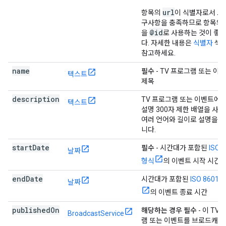
url
항목의
이 식별자로서 모
구사항을 충족하므로 항목의
@id
을
로 사용하는 것이 좋
다. 자세한 내용은
식별자
섹
참고하세요.
name
필수
- TV 프로그램 또는 이
텍스트
제목
description
TV 프로그램 또는 이벤트에 
텍스트
설명 300자 제한 배열을 사
여러 언어와 길이로 설명을 
니다.
start
Date
필수
- 시간대가 포함된
ISO 
날짜
형식
의 이벤트 시작 시간
end
Date
시간대가 포함된
ISO 8601 
날짜
의 이벤트 종료 시간
published
On
해당하는 경우 필수
- 이 TV
BroadcastService
램 또는 이벤트를 브로드캐