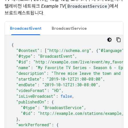
텔레비전 네트워크
Example TV
(
BroadcastService
)에서
브로드캐스트됩니다.
BroadcastEvent
BroadcastService
{
"@context"
:
[
"http://schema.org"
,
{
"@language"
:
"@type"
:
"BroadcastEvent"
,
"@id"
:
"http://example.com/live/event/my_favorit
"name"
:
"My Favorite TV Series - Season 6 - Epis
"description"
:
"Three mice leave the town and th
"startDate"
:
"2019-10-12T21:00-08:00"
,
"endDate"
:
"2019-10-12T21:30-08:00"
,
"videoFormat"
:
"HD"
,
"isLiveBroadcast"
:
false
,
"publishedOn"
:
{
"@type"
:
"BroadcastService"
,
"@id"
:
"http://example.com/stations/example_t
},
"workPerformed"
:
{