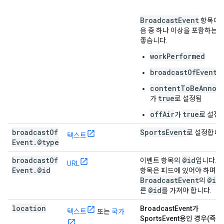
Broadcast
Event
항목에는
음 중 하나 이상을 포함하는 
좋습니다.
workPerformed
broadcastOfEvent
contentToBeAnnou
true
가
로 설정됨
offAir
true
가
로 설정
broadcast
Of
Sports
Event
로 설정합니다
텍스트
Event
.
@type
broadcast
Of
@id
이벤트 항목의
입니다. 
URL
Event
.
@id
항목은 피드에 있어야 하며
Broadcast
Event
@id
의
@id
른
를 가져야 합니다.
location
BroadcastEvent가
텍스트
또는
국가
SportsEvent용인 경우(즉,