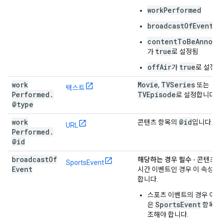
workPerformed
broadcastOfEvent
contentToBeAnnou
true
가
로 설정됨
offAir
true
가
로 설정
work
Movie
TVSeries
,
또는
텍스트
Performed
.
TVEpisode
로 설정합니다.
@type
work
@id
콘텐츠 항목의
입니다.
URL
Performed
.
@id
broadcast
Of
해당하는 경우 필수
- 콘텐츠
SportsEvent
Event
시간 이벤트인 경우 이 속성을
합니다.
스포츠 이벤트의 경우 이 
SportsEvent
은
항목을
조해야 합니다.