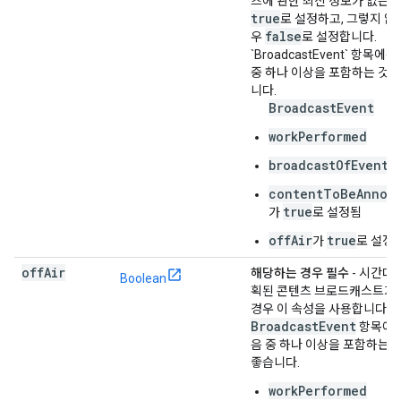
츠에 관한 최신 정보가 없는 
true
로 설정하고, 그렇지 않
false
우
로 설정합니다.
`BroadcastEvent` 항목에
중 하나 이상을 포함하는 것이
니다.
BroadcastEvent
workPerformed
broadcastOfEvent
contentToBeAnnou
true
가
로 설정됨
offAir
true
가
로 설정
off
Air
해당하는 경우 필수
- 시간대
Boolean
획된 콘텐츠 브로드캐스트가
경우 이 속성을 사용합니다.
Broadcast
Event
항목에는
음 중 하나 이상을 포함하는 
좋습니다.
workPerformed