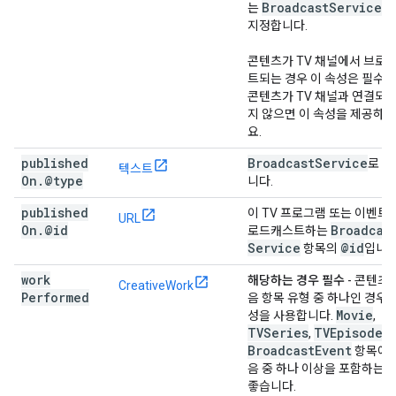
Broadcast
Service
는
항
지정합니다.
콘텐츠가 TV 채널에서 브로
트되는 경우 이 속성은 필수입
콘텐츠가 TV 채널과 연결되어
지 않으면 이 속성을 제공하지
요.
published
Broadcast
Service
로 
텍스트
On
.
@type
니다.
published
이 TV 프로그램 또는 이벤트
URL
On
.
@id
Broadcas
로드캐스트하는
Service
@id
항목의
입니다
work
해당하는 경우 필수
- 콘텐츠
CreativeWork
Performed
음 항목 유형 중 하나인 경우 
Movie
성을 사용합니다.
,
TVSeries
TVEpisode
,
.
Broadcast
Event
항목에는
음 중 하나 이상을 포함하는 
좋습니다.