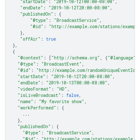
"startDate"
:
"2019-10-12T00:00-08:00"
,
"endDate"
:
"2019-10-12T20:00-08:00"
,
"publishedOn"
:
{
"@type"
:
"BroadcastService"
,
"@id"
:
"http://example.com/stations/exampl
},
"offAir"
:
true
},
{
"@context"
:
[
"http://schema.org"
,
{
"@language"
:
"@type"
:
"BroadcastEvent"
,
"@id"
:
"http://example.com/randomUniqueEventId2
"startDate"
:
"2019-10-12T20:00-08:00"
,
"endDate"
:
"2019-10-13T00:00-08:00"
,
"videoFormat"
:
"HD"
,
"isLiveBroadcast"
:
false
,
"name"
:
"My favorite show"
,
"workPerformed"
:
{
...
},
"publishedOn"
:
{
"@type"
:
"BroadcastService"
,
"@id"
:
"http://example.com/stations/example_t