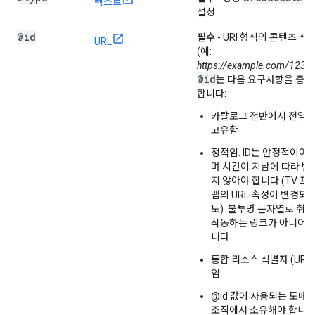
텍스트
설정
@id
필수
- URI 형식의 콘텐츠 식
URL
(예:
https://example.com/1234
@id
는 다음 요구사항을 충
합니다:
카탈로그 전반에서 전역
고유함
정적임. ID는 안정적이어야
며 시간이 지남에 따라 변
지 않아야 합니다 (TV 프
램의 URL 속성이 변경되
도). 불투명 문자열로 취
작동하는 링크가 아니어도
니다.
통합 리소스 식별자 (URI)
임
@id 값에 사용되는 도메
조직에서 소유해야 합니다