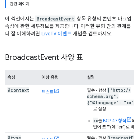
관련 페이지
이 섹션에서는
BroadcastEvent
항목 유형의 콘텐츠 마크업
속성에 관한 세부정보를 제공합니다. 이러한 유형 간의 관계를
더 잘 이해하려면
LiveTV 이벤트
개념을 검토하세요.
Broadcast
Event 사양 표
속성
예상 유형
설명
@context
["http:
/
/
필수
- 항상
텍스트
schema
.
org"
,
{"@language": "xx"}]
로 설정
xx
를
BCP 47 형식
의 
언어 코드(예: 'en')로 바
@type
Broadcast
Eve
필수
- 항상