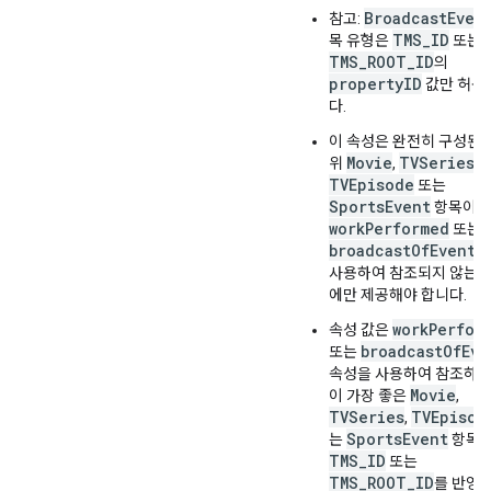
BroadcastEven
참고:
TMS_ID
목 유형은
또는
TMS_ROOT_ID
의
propertyID
값만 허용
다.
이 속성은 완전히 구성된 
Movie
TVSeries
위
,
,
TVEpisode
또는
SportsEvent
항목이
workPerformed
또는
broadcastOfEvent
속
사용하여 참조되지 않는 
에만 제공해야 합니다.
workPerfor
속성 값은
broadcastOfEve
또는
속성을 사용하여 참조하는
Movie
이 가장 좋은
,
TVSeries
TVEpisod
,
SportsEvent
는
항목
TMS_ID
또는
TMS_ROOT_ID
를 반영