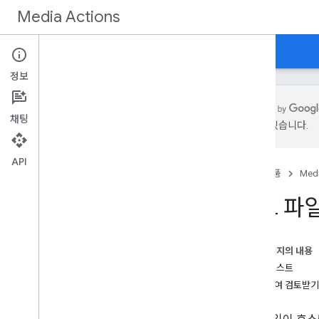
Media Actions
가이드
참조
새로운 기능
정보
채팅
있을 수 있습니다.
시작하기
개요
API
홈
제품
Medi
개념
피드 파
액세스 요구사항
실시간 TV 채널
실시간 TV 이벤트
이 페이지의 내용
스포츠 시설
수동 테스트
제출하여 검토받기
개발
정보 수집