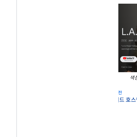
색상
이전
arrow_back
피드 호스