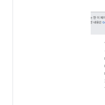
달리 명시되지 않는 한 이 
부여됩니다. 자세한 내용은
G
참여
Google Developer Program
Google Developer Groups
Google Developer Experts
Accelerators
Google Cloud & NVIDIA