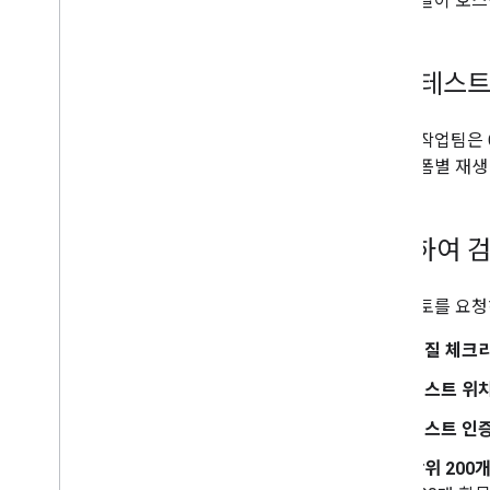
피드 파일이 호스
피드 만들기
피드 호스팅
피드 제출
수동 테스
피드 모니터링
미디어 작업팀은 
도구
여 플랫폼별 재생
품질 체크리스트
데이터 피드 유효성 검사 도구
JSON 스키마 유효성 검사
제출하여 
피드 검토를 요청
품질 체크
호스트 위
호스트 인
상위 200