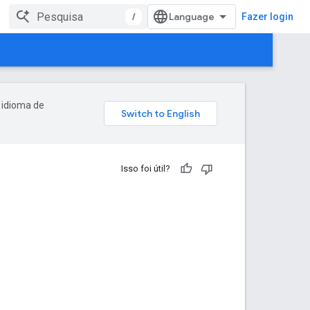
/
Fazer login
 idioma de
Isso foi útil?