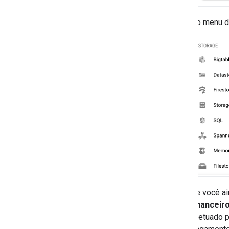
No menu d
Se você ai
financeir
efetuado p