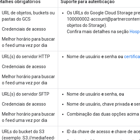
talhes obrigatórios
Suporte para autenticação
URL de objetos, buckets ou
Os URLs do Google Cloud Storage pr
pastas do GCS
100000002-account@partnercontent.g
objetos do Storage).
Credenciais de acesso
Confira mais detalhes na seção
Hosp
Melhor horário para buscar
o feed uma vez por dia
URL(s) do servidor HTTP
Nome de usuário
e
senha
ou
certific
Credenciais de acesso
Melhor horário para buscar
o feed uma vez por dia
URL(s) do servidor SFTP
Nome de usuário
e
senha,
ou
Credenciais de acesso
Nome de usuário, chave privada
e
sen
Melhor horário para buscar
Combinação das duas opções acima
o feed uma vez por dia
URLs do bucket do S3
ID da chave de acesso
e
chave de ac
(exemplo: S3://mediafeed-