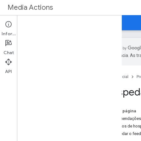
Media Actions
Guias
Referência
O que há de novo
Informações
Chat
preferência. As t
Começar
Visão geral
API
Página inicial
Pr
Conceitos
Hospeda
Requisitos de acesso
Canais de TV ao vivo
Eventos de TV ao vivo
Nesta página
Esportes
Recomendações 
Métodos de ho
Desenvolver
Hospedar o feed
Coletar informações