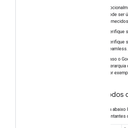
Opcionalme
pode ser ú
fornecidos
Verifique 
Verifique 
seamless.
Caso o Goo
hierarquia
por exemplo
Métodos 
A tabela abaixo
representantes 