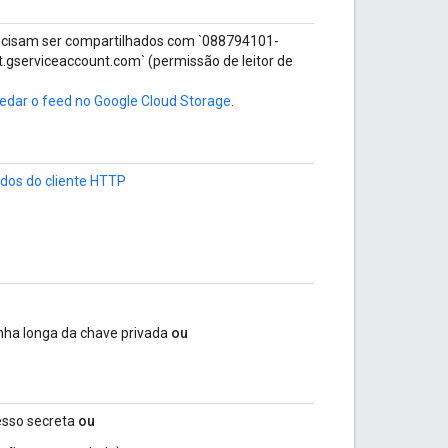
ecisam ser compartilhados com `088794101-
serviceaccount.com` (permissão de leitor de
edar o feed no Google Cloud Storage
.
ados do cliente HTTP
ha longa da chave privada
ou
esso secreta
ou