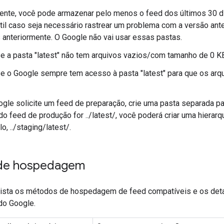
nte, você pode armazenar pelo menos o feed dos últimos 30 di
til caso seja necessário rastrear um problema com a versão ant
 anteriormente. O Google não vai usar essas pastas.
se a pasta "latest" não tem arquivos vazios/com tamanho de 0 K
se o Google sempre tem acesso à pasta "latest" para que os a
gle solicite um feed de preparação, crie uma pasta separada pa
 do feed de produção for ../latest/, você poderá criar uma hierar
, ../staging/latest/.
de hospedagem
 lista os métodos de hospedagem de feed compatíveis e os det
do Google.