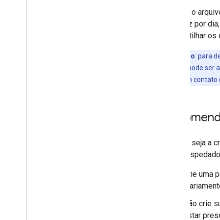
Criar um feed
Quando o arquiv
Hospedar o feed
uma vez por dia
Enviar o feed
compartilhar os
Monitorar o feed
Observação
:
para de
Ferramentas
programação pode ser at
Lista de verificação de qualidade
pode entrar em contato 
Ferramenta de validação do feed de
dados
Validação de esquemas JSON
Recomenda
Embora seja a c
local hospedado
Crie uma p
diariament
Não crie s
estar pres