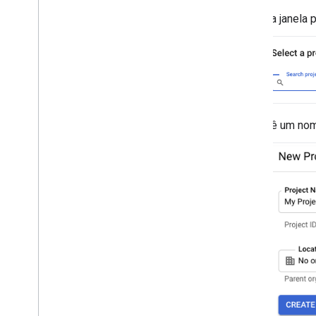
Na janela 
Dê um nom