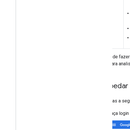
Depois de fazer
mídia para anali
Hospedar 
As etapas a seg
Faça login