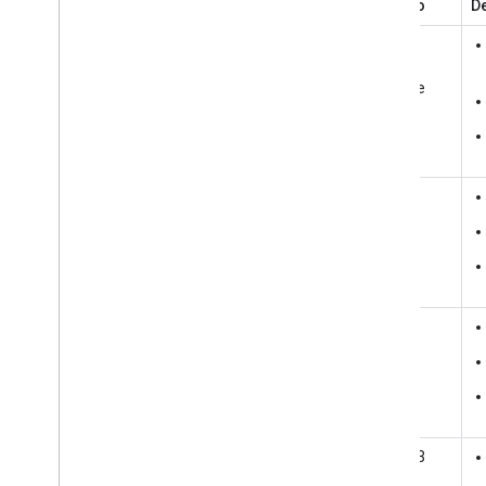
Método
De
Google
Cloud
Storage
(GCS)
HTTPS
SFTP
AWS S3