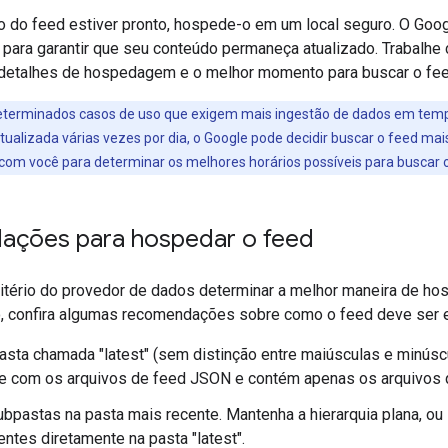
o do feed estiver pronto, hospede-o em um local seguro. O Goo
, para garantir que seu conteúdo permaneça atualizado. Trabalh
 detalhes de hospedagem e o melhor momento para buscar o fee
terminados casos de uso que exigem mais ingestão de dados em tempo
ualizada várias vezes por dia, o Google pode decidir buscar o feed ma
com você para determinar os melhores horários possíveis para buscar o
ções para hospedar o feed
ritério do provedor de dados determinar a melhor maneira de ho
, confira algumas recomendações sobre como o feed deve ser es
asta chamada "latest" (sem distinção entre maiúsculas e minúscu
e com os arquivos de feed JSON e contém apenas os arquivos q
ubpastas na pasta mais recente. Mantenha a hierarquia plana, o
entes diretamente na pasta "latest".