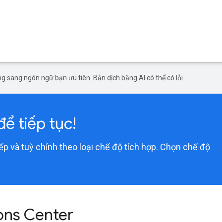
g sang ngôn ngữ bạn ưu tiên. Bản dịch bằng AI có thể có lỗi.
ể tiếp tục!
 và tuỳ chỉnh theo loại chế độ tích hợp. Chọn chế độ
.
ions Center