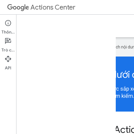
Actions Center
Các công cụ tích hợp
Thông tin
Google sử dụng công nghệ AI để dịch nội dun
Trò chuyện
API
Chọn cách tích hợp bên dưới đ
Nội dung trong Trung tâm hành động hiện được sắp xếp
tích hợp phù hợp để xem thông tin bạn đang tìm kiếm
Các công cụ tích hợp với Act