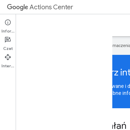
Actions Center
Integracje
Informacje
Google używa technologii AI do tłumaczeni
Czat
Interfejs API
Aby kontynuować, wybierz int
Treści w Centrum działań są teraz uporządkowane i 
odpowiednią integrację, aby wyświetlić potrzebne inf
Integracje z Centrum działań