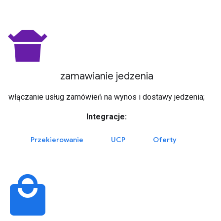
takeout_dining
zamawianie jedzenia
włączanie usług zamówień na wynos i dostawy jedzenia;
Integracje:
Przekierowanie
UCP
Oferty
local_mall