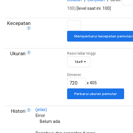
100)
[level saat ini:
100
]
Kecepatan
Memperbarui kecepatan pemutar
Ukuran
Rasio lebar tinggi:
16x9
Dimensi:
x
405
Perbarui ukuran pemutar
(jelas)
Histori
Error
Belum ada.