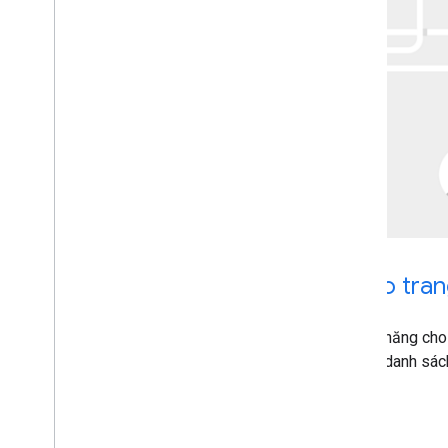
Thêm chức năng của YouTube vào tran
Với API Dữ liệu YouTube, bạn có thể thêm nhiều tính năng c
mình. Hãy sử dụng API này để tải video lên, quản lý danh sác
nhật chế độ cài đặt kênh và làm nhiều việc khác.
Bắt đầu
Hướng dẫn triển khai