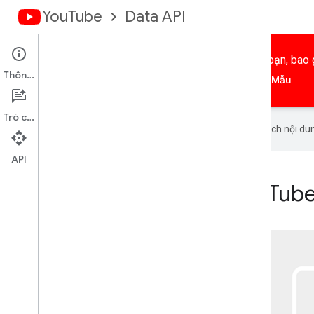
YouTube
Data API
Thêm các tính năng của YouTube vào ứng dụng của bạn, bao gồ
Thông tin
Trang chủ
Hướng dẫn
Tài liệu tham khảo
Mẫu
Trò chuyện
Google sử dụng công nghệ AI để dịch nội dun
API
Thêm chức năng của YouTube