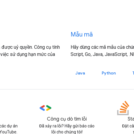
Mẫu mã
à được uỷ quyền. Công cụ tính
Hãy dùng các mã mẫu của chún
 việc sử dụng hạn mức của
Script, Go, Java, JavaScript, .
Java
Python
Công cụ dò tìm lỗi
St
các dự án
Đã xảy ra lỗi? Hãy gửi báo cáo
Đặt câ
 YouTube.
lỗi cho chúng tôi!