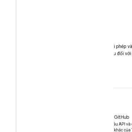
Tài nguyên khác
Công cụ
APIs Explorer cho phép bạn kiểm tra các yêu cầu trái phép v
hạn mức cho biết mức độ ảnh hưởng của các yêu cầu đối với
bạn.
APIs Explorer
Công cụ tính hạn mức
Blog
GitHub
Tin tức mới nhất trên blog của
Tìm mã mẫu API và 
YouTube
nguồn mở khác của