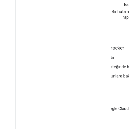
Blog
GitHub
Is
YouTube blogunda en son
API kodu örneklerini ve diğer
Bir hata 
haberler
YouTube açık kaynak
rap
projelerini bulun.
Araçlar
Issue Tracker
Komut Dosyası Düzenleyici
Hata bildir
Hizmet Durumu Kontrol Paneli
Özellik isteğinde
Açık sorunlara ba
Android
Chrome
Firebase
Google Cloud