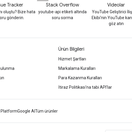
sue Tracker
Stack Overflow
Videolar
mı oluştu? Bize hata
youtube-api etiketi altında
YouTube Geliştirici İliş
oru gönderin.
soru sorma
Ekibi'nin YouTube kan
göz atın
Ürün Bilgileri
Hizmet Şartları
 bulunma
Markalama Kuralları
kın
Para Kazanma Kuralları
İtiraz Politikası'na tabi API'lar
 Platform
Google AI
Tüm ürünler