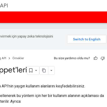
 API
 çevirmek için yapay zeka teknolojisini
g API
Örnekler
Bu size yardımcı oldu mu?
ppet'leri