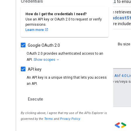
Bu size
Aksi belirtilmediği sürece bu sayfanın içeriği
Creative Commons Atıf 4.0 Li
için
Google Developers Site Politikaları
'na göz atın. Java, Oracle ve/veya sat
Son güncelleme tarihi: 2025-08-21 UTC.