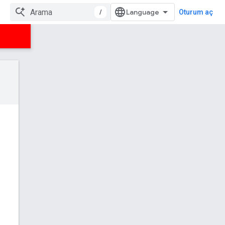
/
Oturum aç