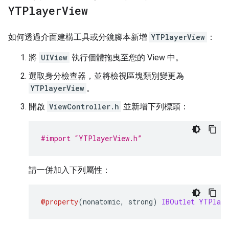
YTPlayer
View
如何透過介面建構工具或分鏡腳本新增
YTPlayerView
：
將
UIView
執行個體拖曳至您的 View 中。
選取身分檢查器，並將檢視區塊類別變更為
YTPlayerView
。
開啟
ViewController.h
並新增下列標頭：
#import “YTPlayerView.h”
請一併加入下列屬性：
@property
(
nonatomic
,
 strong
)
IBOutlet
YTPlaye