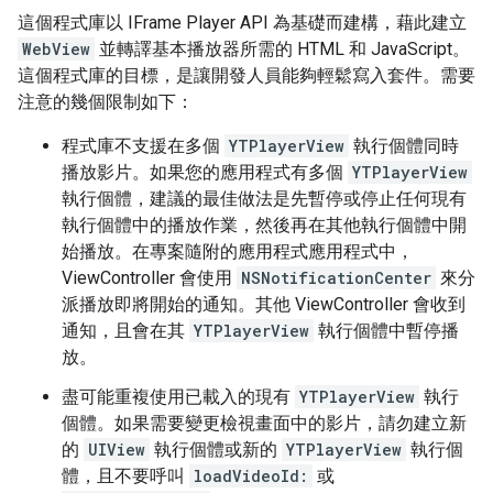
這個程式庫以 IFrame Player API 為基礎而建構，藉此建立
WebView
並轉譯基本播放器所需的 HTML 和 JavaScript。
這個程式庫的目標，是讓開發人員能夠輕鬆寫入套件。需要
注意的幾個限制如下：
程式庫不支援在多個
YTPlayerView
執行個體同時
播放影片。如果您的應用程式有多個
YTPlayerView
執行個體，建議的最佳做法是先暫停或停止任何現有
執行個體中的播放作業，然後再在其他執行個體中開
始播放。在專案隨附的應用程式應用程式中，
ViewController 會使用
NSNotificationCenter
來分
派播放即將開始的通知。其他 ViewController 會收到
通知，且會在其
YTPlayerView
執行個體中暫停播
放。
盡可能重複使用已載入的現有
YTPlayerView
執行
個體。如果需要變更檢視畫面中的影片，請勿建立新
的
UIView
執行個體或新的
YTPlayerView
執行個
體，且不要呼叫
loadVideoId:
或