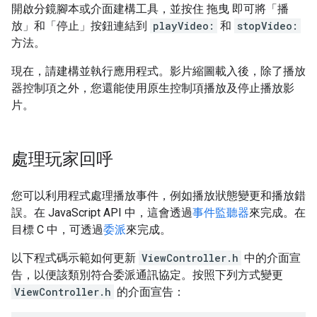
開啟分鏡腳本或介面建構工具，並按住 拖曳 即可將「播
放」
和「停止」
按鈕連結到
playVideo:
和
stopVideo:
方法。
現在，請建構並執行應用程式。影片縮圖載入後，除了播放
器控制項之外，您還能使用原生控制項播放及停止播放影
片。
處理玩家回呼
您可以利用程式處理播放事件，例如播放狀態變更和播放錯
誤。在 JavaScript API 中，這會透過
事件監聽器
來完成。在
目標 C 中，可透過
委派
來完成。
以下程式碼示範如何更新
ViewController.h
中的介面宣
告，以便該類別符合委派通訊協定。按照下列方式變更
ViewController.h
的介面宣告：