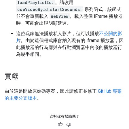
loadPlaylistId:
。請改用
cueVideoById:startSeconds:
系列函式，該函式
並不會重新載入
WebView
。載入整個 iFrame 播放器
時，可能會出現明顯延遲。
這位玩家無法播放私人影片，但可以播放
不公開的影
片
。由於這個程式庫會納入現有的 iframe 播放器，因
此播放器的行為應與在行動瀏覽器中內嵌的播放器行
為幾乎相同。
貢獻
由於這是開放原始碼專案，因此請修正並修正
GitHub 專案
的主要分支版本
。
這對你有幫助嗎？