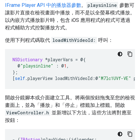
IFrame Player API 中的播放器參數
。
playsinline
參數可
讓影片直接在檢視畫面中播放，而不是以全螢幕模式播放。
以內嵌方式播放影片時，包含 iOS 應用程式的程式可透過
程式輔助方式控製播放方式。
使用下列程式碼取代
loadWithVideoId:
呼叫：
NSDictionary
*
playerVars 
=
@{
@
"playsinline"
:
@
1
,
};
[
self
.
playerView loadWithVideoId
:@
"M7lc1UVf-VE"
 pl
開啟分鏡腳本或介面建立工具。將兩個按鈕拖曳至您的檢視
畫面上，並為「播放」
和「停止」
標籤加上標籤。開啟
ViewController.h
並新增以下方法，這些方法將對應至
按鈕：
-
(
IBAction
)
playVideo
:(
id
)
sender
;