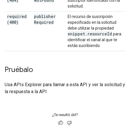
(404)
Not
Found
suscriptor identificado con la
solicitud.
required
publisher
El recurso de suscripción
(400)
Required
especificado en la solicitud
debe utilizar la propiedad
snippet
.
resource
Id
para
identificar el canal al que te
estás sucribiendo.
Pruébalo
Usa
APIs Explorer
para llamar a esta API y ver la solicitud y
la respuesta a la API.
¿Te resultó útil?