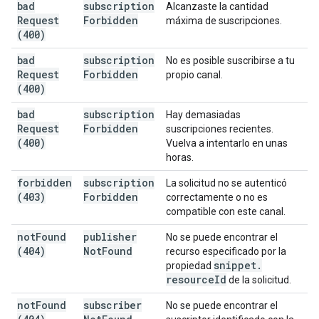
bad
subscription
Alcanzaste la cantidad
Request
Forbidden
máxima de suscripciones.
(400)
bad
subscription
No es posible suscribirse a tu
Request
Forbidden
propio canal.
(400)
bad
subscription
Hay demasiadas
Request
Forbidden
suscripciones recientes.
(400)
Vuelva a intentarlo en unas
horas.
forbidden
subscription
La solicitud no se autenticó
(403)
Forbidden
correctamente o no es
compatible con este canal.
not
Found
publisher
No se puede encontrar el
(404)
Not
Found
recurso especificado por la
snippet
.
propiedad
resource
Id
de la solicitud.
not
Found
subscriber
No se puede encontrar el