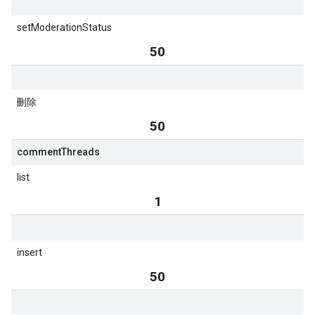
setModerationStatus
50
刪除
50
comment
Threads
list
1
insert
50