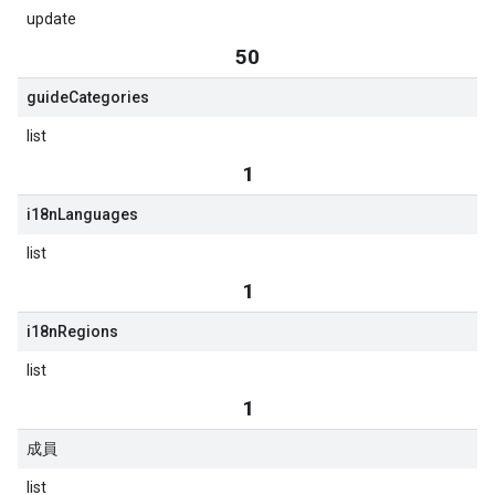
update
50
guide
Categories
list
1
i18n
Languages
list
1
i18n
Regions
list
1
成員
list