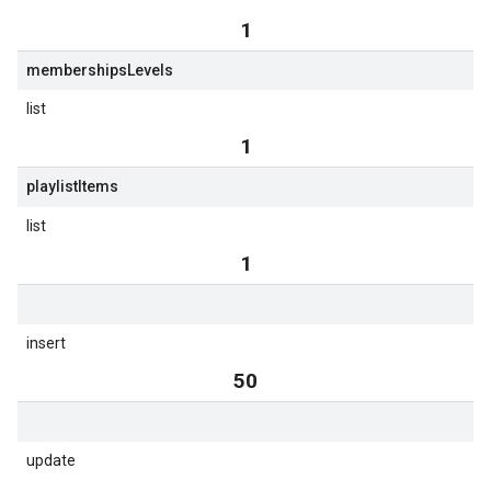
1
memberships
Levels
list
1
playlist
Items
list
1
insert
50
update