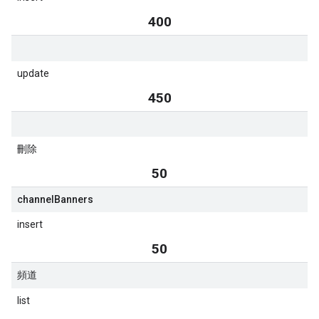
400
update
450
刪除
50
channel
Banners
insert
50
頻道
list