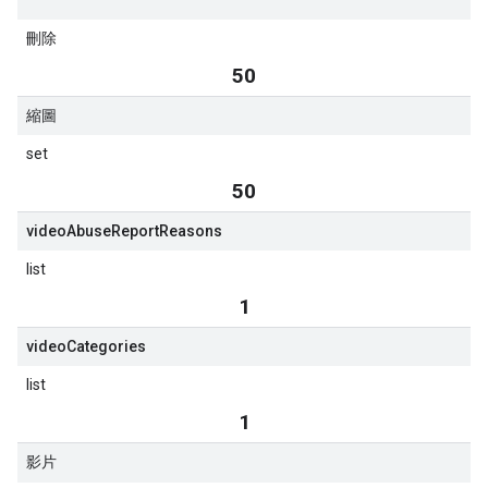
刪除
50
縮圖
set
50
video
Abuse
Report
Reasons
list
1
video
Categories
list
1
影片