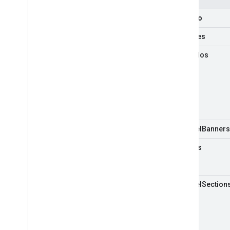
Made
For
Kids
Suscribirse a las notificaciones de
recurso
aplicación
activities
Cómo trabajar con los ID del canal
Cambiar de Client
Login a OAuth
subtítulos
Solicitudes de muestra
Guía de implementación
Descripción general
Actividades
Subtítulos
channel
Banners
Canales
canales
Comentarios
Paginación
Respuestas parciales
channel
Section
Playlists
Clasificaciones
Solicitudes de búsqueda
Suscripciones