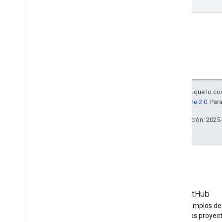
Salvo que se indique lo con
la
licencia Apache 2.0
. Par
Última actualización: 2025
Blog
GitHub
Las últimas noticias del blog
Encuentra ejemplos de
de YouTube
de API y otros proyec