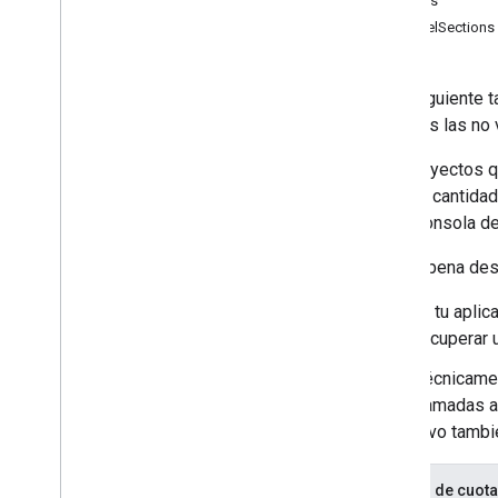
canales
Guías de inicio rápido
channelSections
Android
Apps Script
En la siguiente 
Go
incluidas las no
i
OS
Java
Los proyectos q
Java
Script
día, una cantida
Node
.
js
de la Consola de
PHP
Python
Vale la pena des
Ruby
Si tu apli
recuperar 
Guías y tutoriales
Costos de cuota para solicitudes a la
Técnicame
API
llamadas a
Auditorías de cuotas y cumplimiento
vivo tambi
Subir un video
Enviar cargas reanudables
Costos de cuota
Cómo encontrar el estado de video de