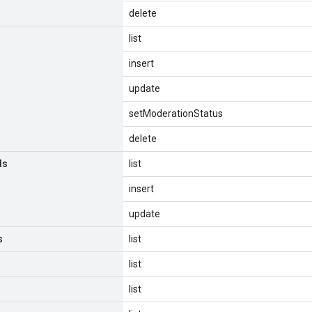
delete
list
insert
update
setModerationStatus
delete
ds
list
insert
update
s
list
list
list