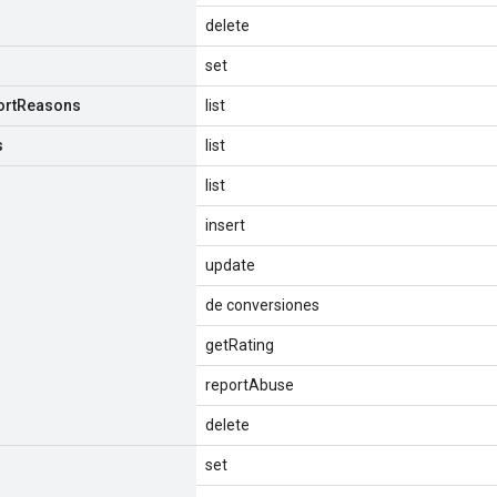
delete
set
ort
Reasons
list
s
list
list
insert
update
de conversiones
getRating
reportAbuse
delete
set