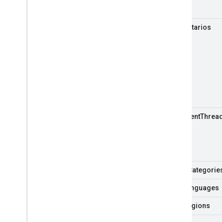
Videos
comentarios
Herramientas
Explorador de API
comment
Threa
guide
Categorie
i18n
Languages
i18n
Regions