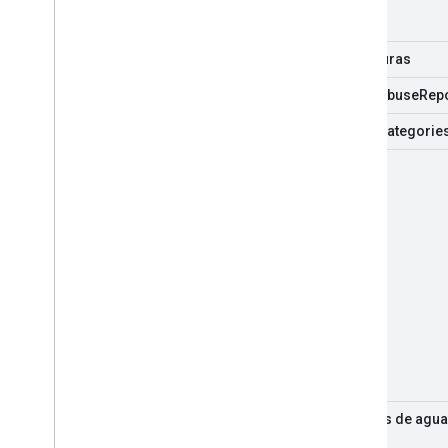
Miniaturas
video
Abuse
Rep
video
Categorie
videos
marcas de agua