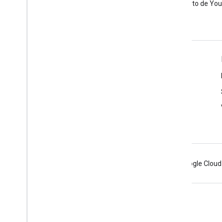
código abierto de Yo
Herramientas
Explorador de APIs de Google
Demostración del reproductor de YouTube
Cómo configurar un botón de suscripción
Android
Chrome
Firebase
Google Cloud
Condiciones
Privacidad
Manage cookies