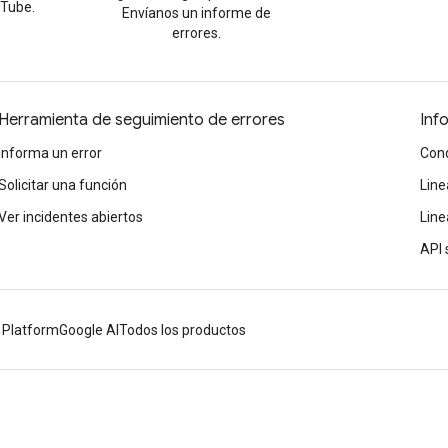
uTube.
Envíanos un informe de
errores.
Herramienta de seguimiento de errores
Inf
Informa un error
Cond
Solicitar una función
Line
Ver incidentes abiertos
Line
API 
 Platform
Google AI
Todos los productos