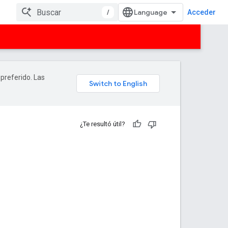
/
Acceder
 preferido. Las
¿Te resultó útil?