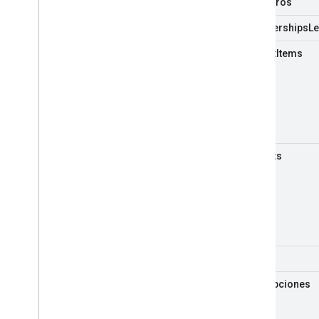
miembros
memberships
Le
playlist
Items
playlists
search
suscripciones