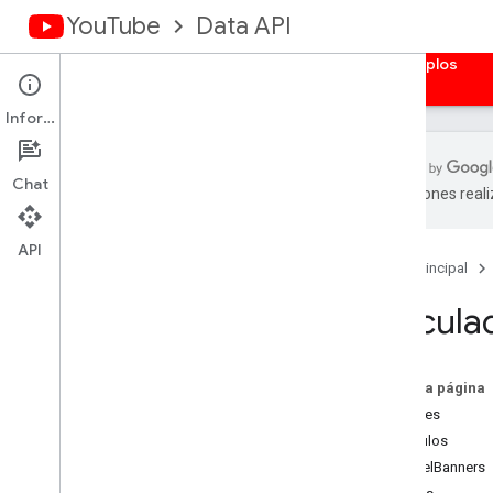
YouTube
Data API
Página principal
Guías
Referencia
Ejemplos
Información
Chat
traducciones real
Descripción general
Bibliotecas cliente
API
Página principal
Cómo autorizar solicitudes
Calcula
Descripción general
Obtener credenciales de autenticación
Aplicaciones web del servidor
En esta página
Aplicaciones web del cliente
activities
Apps instaladas
subtítulos
Dispositivos
channelBanners