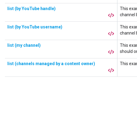
list (by YouTube handle)
This exa
channel 
list (by YouTube username)
This exa
channel 
list (my channel)
This exa
should o
list (channels managed by a content owner)
This exa