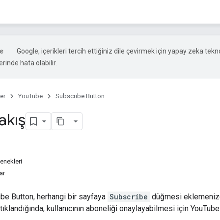
Google, içerikleri tercih ettiğiniz dile çevirmek için yapay zeka teknol
rinde hata olabilir.
er
YouTube
Subscribe Button
akış
enekleri
ar
be Button
, herhangi bir sayfaya
Subscribe
düğmesi eklemenize 
ıklandığında, kullanıcının aboneliği onaylayabilmesi için YouTube 