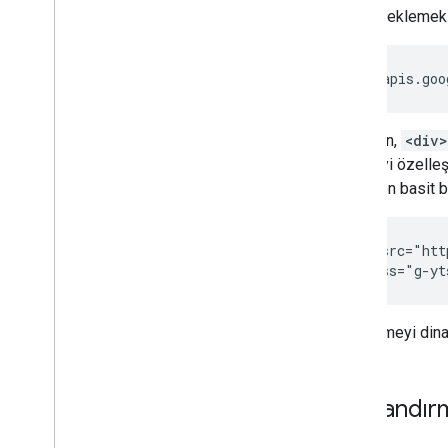
Düğme eklemek i
https://apis.goo
Ardından,
<div>
düğmeyi özelleşt
gösteren basit b
<script src="htt
<div class="g-yt
Bir düğmeyi dina
Yapılandır