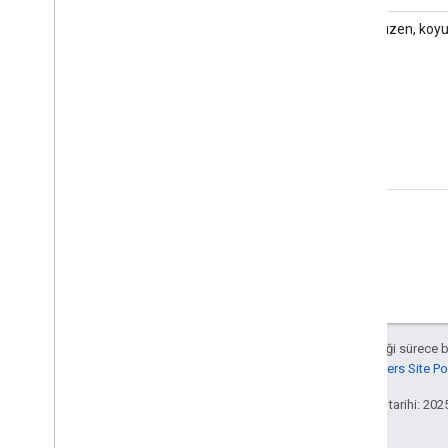
Aksi belirtilmediği sürece 
Google Developers Site Poli
Son güncelleme tarihi: 202