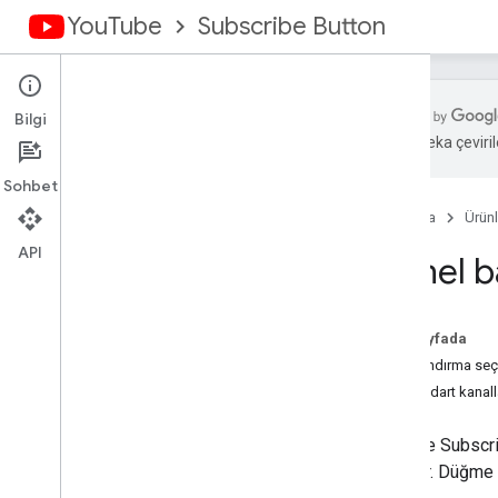
YouTube
Subscribe Button
Bilgi
Yapay zeka çevirile
Genel bakış
Sohbet
Düğme Yapılandırma
Ana Sayfa
Ürünl
Başvuru Kaynakları
Kullanım Koşulları
API
Genel b
Kanal Kimliğinizi al
İnceleme Geçmişi
Bu sayfada
Yapılandırma seç
Standart kanall
YouTube Subscri
bağlanır. Düğme t