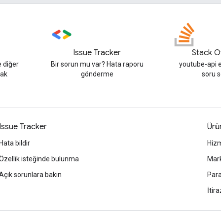
Issue Tracker
Stack O
e diğer
Bir sorun mu var? Hata raporu
youtube-api e
nak
gönderme
soru 
Issue Tracker
Ürün
Hata bildir
Hizm
Özellik isteğinde bulunma
Mark
Açık sorunlara bakın
Para
İtira