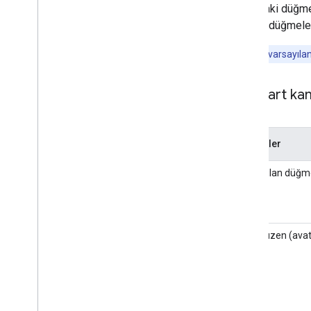
Aşağıdaki düğmel
yönelik düğmeler
Düğme dili varsayılan
Standart kan