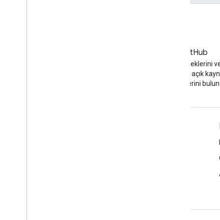
Blog
GitHub
YouTube blogunda en son
API kodu örneklerini v
haberler
YouTube açık kay
projelerini bulun
Araçlar
Google API Gezgini
YouTube Player Demosu
Abone Ol Düğmesi yapılandırma