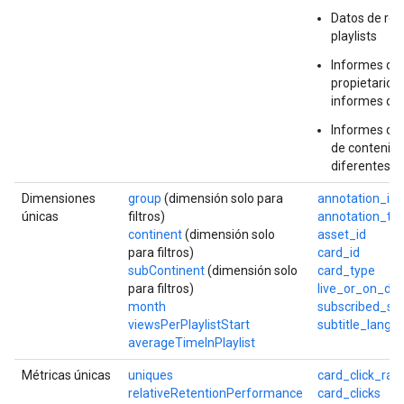
Datos de ret
playlists
Informes de 
propietarios
informes dif
Informes de 
de contenido
diferentes d
Dimensiones
group
(dimensión solo para
annotation_id
únicas
filtros)
annotation_ty
continent
(dimensión solo
asset_id
para filtros)
card_id
subContinent
(dimensión solo
card_type
para filtros)
live_or_on_d
month
subscribed_st
viewsPerPlaylistStart
subtitle_langu
averageTimeInPlaylist
Métricas únicas
uniques
card_click_rat
relativeRetentionPerformance
card_clicks