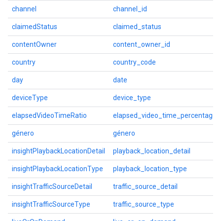
channel
channel_id
claimedStatus
claimed_status
contentOwner
content_owner_id
country
country_code
day
date
deviceType
device_type
elapsedVideoTimeRatio
elapsed_video_time_percentage
género
género
insightPlaybackLocationDetail
playback_location_detail
insightPlaybackLocationType
playback_location_type
insightTrafficSourceDetail
traffic_source_detail
insightTrafficSourceType
traffic_source_type