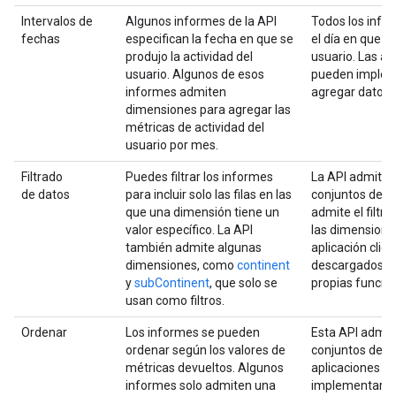
Intervalos de
Algunos informes de la API
Todos los infor
fechas
especifican la fecha en que se
el día en que se
produjo la actividad del
usuario. Las ap
usuario. Algunos de esos
pueden implem
informes admiten
agregar datos e
dimensiones para agregar las
métricas de actividad del
usuario por mes.
Filtrado
Puedes filtrar los informes
La API admite 
de datos
para incluir solo las filas en las
conjuntos de d
que una dimensión tiene un
admite el filtr
valor específico. La API
las dimensiones 
también admite algunas
aplicación clie
dimensiones, como
continent
descargados y,
y
subContinent
, que solo se
propias funcione
usan como filtros.
Ordenar
Los informes se pueden
Esta API admit
ordenar según los valores de
conjuntos de d
métricas devueltos. Algunos
aplicaciones c
informes solo admiten una
implementar su