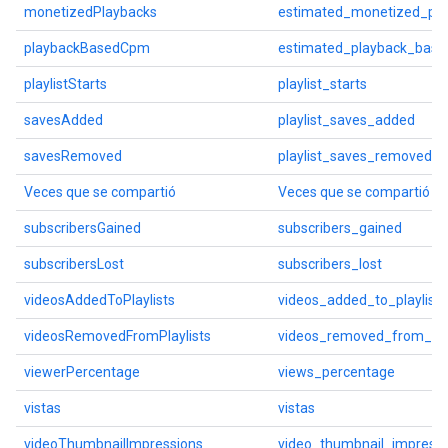
monetizedPlaybacks
estimated_monetized_pla
playbackBasedCpm
estimated_playback_bas
playlistStarts
playlist_starts
savesAdded
playlist_saves_added
savesRemoved
playlist_saves_removed
Veces que se compartió
Veces que se compartió
subscribersGained
subscribers_gained
subscribersLost
subscribers_lost
videosAddedToPlaylists
videos_added_to_playlists
videosRemovedFromPlaylists
videos_removed_from_play
viewerPercentage
views_percentage
vistas
vistas
videoThumbnailImpressions
video_thumbnail_impressi