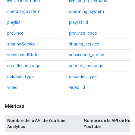
liveOrOnDemand
live_or_on_demand
operatingSystem
operating_system
playlist
playlist_id
province
province_code
sharingService
sharing_service
subscribedStatus
subscribed_status
subtitleLanguage
subtitle_language
uploaderType
uploader_type
video
video_id
Métricas
Nombre de la API de YouTube
Nombre de la API de Repo
Analytics
YouTube