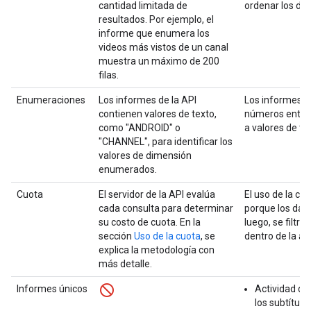
cantidad limitada de
ordenar los da
resultados. Por ejemplo, el
informe que enumera los
videos más vistos de un canal
muestra un máximo de 200
filas.
Enumeraciones
Los informes de la API
Los informes d
contienen valores de texto,
números enter
como "ANDROID" o
a valores de te
"CHANNEL", para identificar los
valores de dimensión
enumerados.
Cuota
El servidor de la API evalúa
El uso de la cu
cada consulta para determinar
porque los dato
su costo de cuota. En la
luego, se filtr
sección
Uso de la cuota
, se
dentro de la apl
explica la metodología con
más detalle.
Informes únicos
Actividad de
los subtítulo