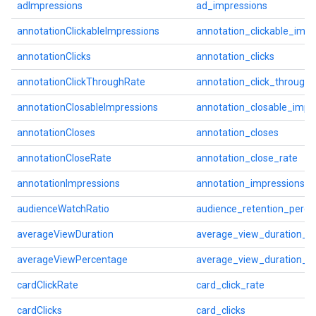
adImpressions
ad_impressions
annotationClickableImpressions
annotation_clickable_impr
annotationClicks
annotation_clicks
annotationClickThroughRate
annotation_click_through_
annotationClosableImpressions
annotation_closable_impr
annotationCloses
annotation_closes
annotationCloseRate
annotation_close_rate
annotationImpressions
annotation_impressions
audienceWatchRatio
audience_retention_perce
averageViewDuration
average_view_duration_s
averageViewPercentage
average_view_duration_p
cardClickRate
card_click_rate
cardClicks
card_clicks