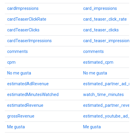
cardImpressions
card_impressions
cardTeaserClickRate
card_teaser_click_rate
cardTeaserClicks
card_teaser_clicks
cardTeaserImpressions
card_teaser_impressions
comments
comments
cpm
estimated_cpm
No me gusta
No me gusta
estimatedAdRevenue
estimated_partner_ad_re
estimatedMinutesWatched
watch_time_minutes
estimatedRevenue
estimated_partner_reven
grossRevenue
estimated_youtube_ad_r
Me gusta
Me gusta