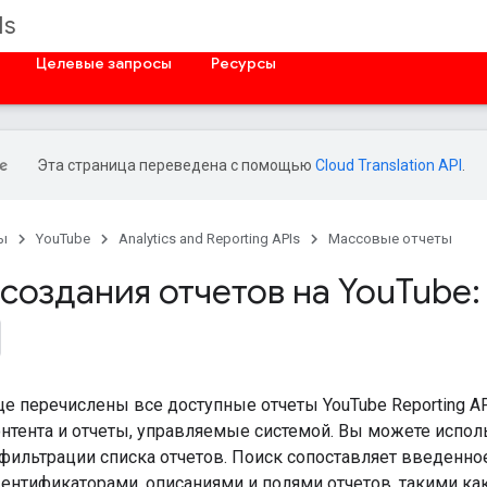
Is
Целевые запросы
Ресурсы
Эта страница переведена с помощью
Cloud Translation API
.
ы
YouTube
Analytics and Reporting APIs
Массовые отчеты
 создания отчетов на You
Tube:
це перечислены все доступные отчеты YouTube Reporting AP
нтента и отчеты, управляемые системой. Вы можете испол
ильтрации списка отчетов. Поиск сопоставляет введенное
дентификаторами, описаниями и полями отчетов, такими ка