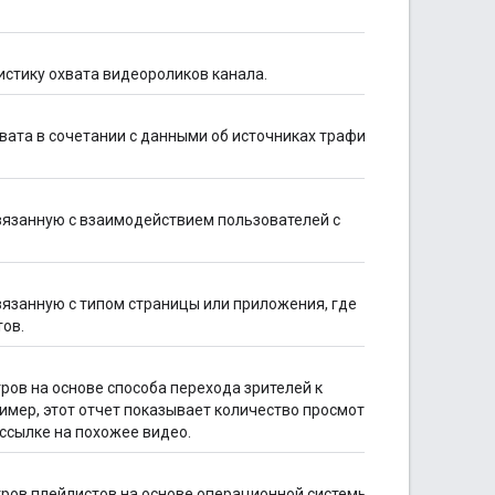
стику охвата видеороликов канала.
вата в сочетании с данными об источниках трафика и
вязанную с взаимодействием пользователей с
вязанную с типом страницы или приложения, где
ов.
ров на основе способа перехода зрителей к
имер, этот отчет показывает количество просмотров,
 ссылке на похожее видео.
ров плейлистов на основе операционной системы и