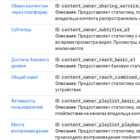
content
_
owner
_
sharing
_
service
Обмен контентом
ID:
через платформу
Описание:
Предоставляет статистику, п
владельца контента распространялись 
content
_
owner
_
subtitles
_
a3
Субтитры
ID:
Описание:
Предоставляет статистику о 
во время просмотра видео. Просмотры, 
исключаются.
content
_
owner
_
reach
_
basic
_
a1
Достичь базового
ID:
уровня
Описание:
Предоставляет базовую стати
content
_
owner
_
reach
_
combined
_
Общий охват
ID:
Описание:
Предоставляет статистику ох
устройствах.
content
_
owner
_
playlist
_
basic
_
a
Активность
ID:
пользователей
Описание:
Предоставляет статистику, с
плейлистами на каналах владельца конт
content
_
owner
_
playlist
_
playbac
Места
ID:
воспроизведения
Описание:
Предоставляет статистику, с
происходило воспроизведение плейлист