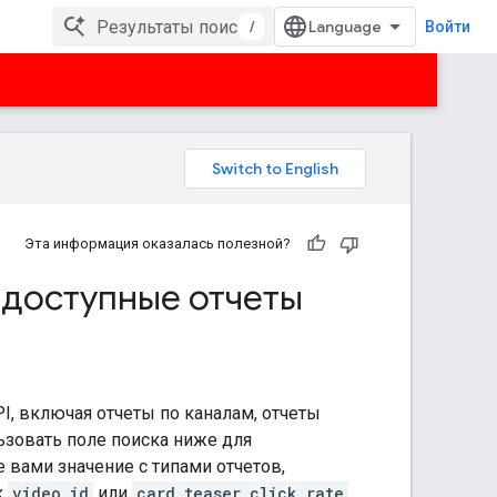
/
Войти
Эта информация оказалась полезной?
 доступные отчеты
I, включая отчеты по каналам, отчеты
ьзовать поле поиска ниже для
 вами значение с типами отчетов,
к
video_id
или
card_teaser_click_rate
.