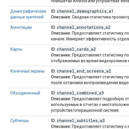
планшетах Android или устройствах Win
channel
_
demographics
_
a1
Демографические
ID:
данные зрителей
Описание:
Сводная статистика просмотро
channel
_
annotations
_
a2
Аннотации
ID:
Описание:
Предоставляет статистику п
канале. Измеряет эффективность отдел
channel
_
cards
_
a2
Карты
ID:
Описание:
Предоставляет статистику по
отображаемых во время видеороликов 
channel
_
end
_
screens
_
a2
Конечные экраны
ID:
Описание:
Предоставляет статистику по
после остановки воспроизведения виде
channel
_
combined
_
a3
Объединенный
ID:
Описание:
Предоставляет подробную ст
используемые в отчетах о местоположе
устройстве/операционной системе.
channel
_
subtitles
_
a3
Субтитры
ID:
Описание:
Предоставляет статистику о 