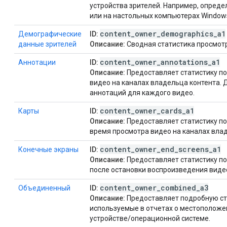
устройства зрителей. Например, опреде
или на настольных компьютерах Window
content
_
owner
_
demographics
_
a1
Демографические
ID:
данные зрителей
Описание:
Сводная статистика просмотро
content
_
owner
_
annotations
_
a1
Аннотации
ID:
Описание:
Предоставляет статистику п
видео на каналах владельца контента.
аннотаций для каждого видео.
content
_
owner
_
cards
_
a1
Карты
ID:
Описание:
Предоставляет статистику по
время просмотра видео на каналах влад
content
_
owner
_
end
_
screens
_
a1
Конечные экраны
ID:
Описание:
Предоставляет статистику по
после остановки воспроизведения виде
content
_
owner
_
combined
_
a3
Объединенный
ID:
Описание:
Предоставляет подробную ст
используемые в отчетах о местоположе
устройстве/операционной системе.