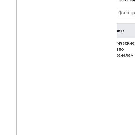
Системно-управляемые отчеты
Поиск:
Обзор
Получайте системно управляемые
отчеты
Тип отчета
Поля
Финансовые сводки
Аналитические
Финансовые отчеты
отчеты по
видеоканалам
Видео
Ресурсы
Рекомендации
Претензии
ПРАЙМ-тайм
Документация по API
Обзор
Работа
Отчеты
Типы отчетов