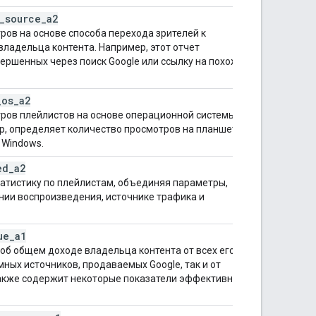
_
source
_
a2
ров на основе способа перехода зрителей к
владельца контента. Например, этот отчет
ершенных через поиск Google или ссылку на похожее
_
os
_
a2
ров плейлистов на основе операционной системы и
р, определяет количество просмотров на планшетах
 Windows.
ed
_
a2
атистику по плейлистам, объединяя параметры,
нии воспроизведения, источнике трафика и
ue
_
a1
б общем доходе владельца контента от всех его
ных источников, продаваемых Google, так и от
 Также содержит некоторые показатели эффективности