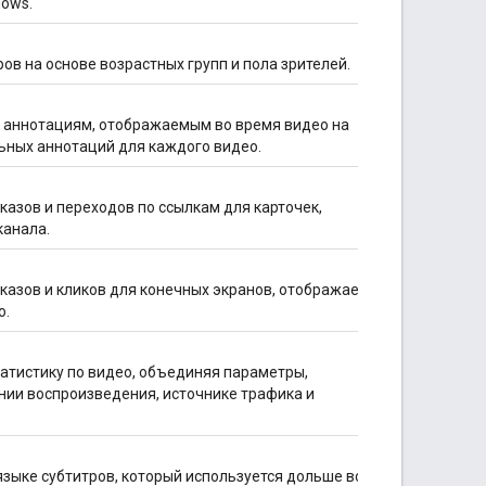
dows.
в на основе возрастных групп и пола зрителей.
о аннотациям, отображаемым во время видео на
ьных аннотаций для каждого видео.
казов и переходов по ссылкам для карточек,
канала.
казов и кликов для конечных экранов, отображаемых
о.
атистику по видео, объединяя параметры,
нии воспроизведения, источнике трафика и
языке субтитров, который используется дольше всего