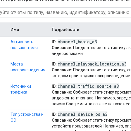
Имя
Подробности
channel
_
basic
_
a3
Активность
ID:
пользователя
Описание:
Предоставляет статистику ак
видеороликами.
channel
_
playback
_
location
_
a3
Места
ID:
воспроизведения
Описание:
Предоставляет статистику, с
котором происходило воспроизведение 
channel
_
traffic
_
source
_
a3
Источники
ID:
трафика
Описание:
Собирает статистику просмот
видеоконтент канала. Например, опреде
поиска Google или по ссылке на похожее
channel
_
device
_
os
_
a3
Тип устройства и
ID:
ОС
Описание:
Собирает статистику просмот
устройств пользователей. Например, о