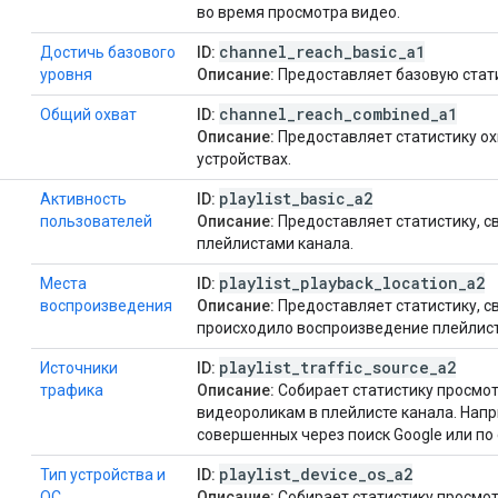
во время просмотра видео.
channel
_
reach
_
basic
_
a1
Достичь базового
ID:
уровня
Описание:
Предоставляет базовую стати
channel
_
reach
_
combined
_
a1
Общий охват
ID:
Описание:
Предоставляет статистику ох
устройствах.
playlist
_
basic
_
a2
Активность
ID:
пользователей
Описание:
Предоставляет статистику, с
плейлистами канала.
playlist
_
playback
_
location
_
a2
Места
ID:
воспроизведения
Описание:
Предоставляет статистику, с
происходило воспроизведение плейлист
playlist
_
traffic
_
source
_
a2
Источники
ID:
трафика
Описание:
Собирает статистику просмот
видеороликам в плейлисте канала. Напр
совершенных через поиск Google или по
playlist
_
device
_
os
_
a2
Тип устройства и
ID:
ОС
Описание:
Собирает статистику просмот