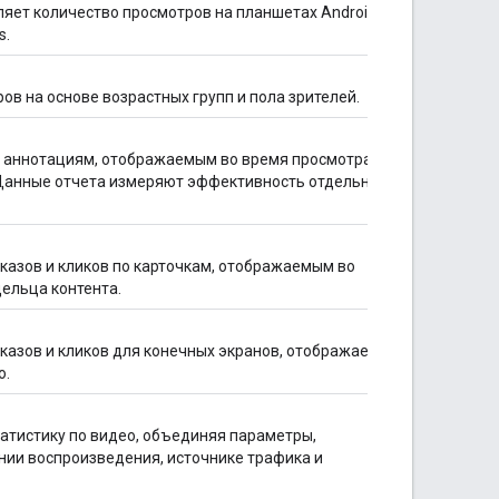
ляет количество просмотров на планшетах Android
s.
в на основе возрастных групп и пола зрителей.
о аннотациям, отображаемым во время просмотра
 Данные отчета измеряют эффективность отдельных
казов и кликов по карточкам, отображаемым во
ельца контента.
казов и кликов для конечных экранов, отображаемых
о.
атистику по видео, объединяя параметры,
нии воспроизведения, источнике трафика и