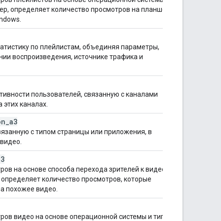
мер, определяет количество просмотров на планшетах
ndows.
атистику по плейлистам, объединяя параметры,
нии воспроизведения, источнике трафика и
тивности пользователей, связанную с каналами
 этих каналах.
on
_
a3
вязанную с типом страницы или приложения, в
видео.
a3
ров на основе способа перехода зрителей к видео на
 определяет количество просмотров, которые
на похожее видео.
ров видео на основе операционной системы и типа