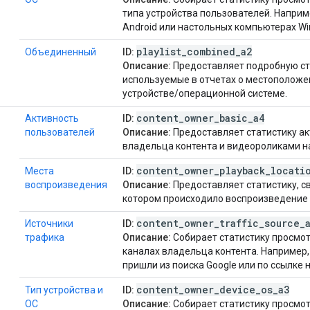
типа устройства пользователей. Напри
Android или настольных компьютерах Wi
playlist
_
combined
_
a2
Объединенный
ID:
Описание:
Предоставляет подробную ст
используемые в отчетах о местоположе
устройстве/операционной системе.
content
_
owner
_
basic
_
a4
Активность
ID:
пользователей
Описание:
Предоставляет статистику ак
владельца контента и видеороликами на
content
_
owner
_
playback
_
locati
Места
ID:
воспроизведения
Описание:
Предоставляет статистику, с
котором происходило воспроизведение 
content
_
owner
_
traffic
_
source
_
Источники
ID:
трафика
Описание:
Собирает статистику просмот
каналах владельца контента. Например,
пришли из поиска Google или по ссылке 
content
_
owner
_
device
_
os
_
a3
Тип устройства и
ID:
ОС
Описание:
Собирает статистику просмот