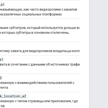
_
a1
оказывающую, как часто видеоролики с каналов
на различных социальных платформах.
языке субтитров, который используется дольше всего
в которых субтитры в основном отключены,
стику охвата для видеороликов владельца контента.
a1
вата в сочетании с данными об источниках трафика и
2
вязанную с взаимодействием пользователей с
ента.
k
_
location
_
a2
вязанную с типом страницы или приложения, где
ов.