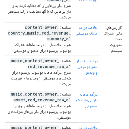
شرح:
دارایی‌هایی را که مطالبه کرده‌اید و
دارایی‌هایی که با آنها مطابقت دارند، مشخص
می‌کند.
content
_
owner
_
گزارش‌های
خلاصه درآمد
شناسه:
country
_
music
_
red
_
revenue
_
مالی اشتراک
ماهانه موسیقی
summary
_
a1
تحت
مدیریت
شرح:
خلاصه‌ای از درآمد ماهانه اشتراک
سیستم
یوتیوب پریمیوم برای محتوای موسیقی.
music
_
content
_
owner
_
درآمد ماهانه از
شناسه:
red
_
revenue
_
raw
_
a1
ناشر موسیقی
و ویدیو
شرح:
درآمد ماهانه یوتیوب پریمیوم برای
شرکت‌های موسیقی از ویدیوها را فهرست
می‌کند.
music
_
content
_
owner
_
درآمد ماهانه
شناسه:
asset
_
red
_
revenue
_
raw
_
a1
دارایی‌های ناشر
موسیقی
شرح:
خلاصه‌ای از درآمد ماهانه و جهانی
یوتیوب پریمیوم برای دارایی‌های شرکت‌های
موسیقی.
music
_
content
_
owner
_
خلاصه درآمد
شناسه: