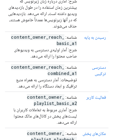
شرح:
آماری درباره زبان زیرنویس که
بیشترین زمان استفاده را در طول بازدیدهای
ویدیو داشته است، ارائه می‌دهد. بازدیدهایی
که در آنها زیرنویس‌ها عمدتاً خاموش هستند،
حذف می‌شوند.
content
_
owner
_
reach
_
رسیدن به پایه
شناسه:
basic
_
a1
شرح:
آمار اولیه‌ی دسترسی به ویدیوهای
صاحب محتوا را ارائه می‌دهد.
content
_
owner
_
reach
_
دسترسی
شناسه:
combined
_
a1
ترکیبی
توضیحات:
آمار دسترسی به همراه منبع
ترافیک و ابعاد دستگاه را ارائه می‌دهد.
content
_
owner
_
فعالیت کاربر
شناسه:
playlist
_
basic
_
a2
شرح:
آماری مربوط به تعاملات کاربران با
لیست‌های پخش در کانال‌های مالک محتوا
ارائه می‌دهد.
content
_
owner
_
مکان‌های پخش
شناسه:
playlist
_
playback
_