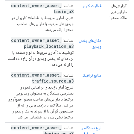
content
_
owner
_
asset
_
گزارش‌های
فعالیت کاربر
شناسه:
basic
_
a3
دارایی‌های
مالک محتوا
شرح:
آماری مربوط به اقدامات کاربران در
ویدیوهای مرتبط با دارایی‌های صاحب
محتوا ارائه می‌دهد.
content
_
owner
_
asset
_
مکان‌های پخش
شناسه:
playback
_
location
_
a3
ویدیو
توضیحات:
آماری مربوط به نوع صفحه یا
برنامه‌ای که پخش ویدیو در آن رخ داده است
را ارائه می‌دهد.
content
_
owner
_
asset
_
منابع ترافیک
شناسه:
traffic
_
source
_
a3
شرح:
آمار بازدید را بر اساس نحوه‌ی
دسترسی بینندگان به محتوای ویدیویی
مرتبط با دارایی‌های صاحب محتوا جمع‌آوری
می‌کند. مثلاً تعداد بازدیدهایی را که از
جستجوی گوگل یا از پیوند به یک ویدیوی
مرتبط ناشی شده‌اند، شناسایی می‌کند.
content
_
owner
_
asset
_
نوع دستگاه و
شناسه:
device
_
os
_
a3
سیستم عامل