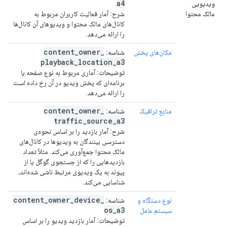
a4
ویدیویی
مالک محتوا
شرح:
آمار فعالیت کاربران مربوط به
کانال‌های مالک محتوا و ویدیوهای آن کانال‌ها
را ارائه می‌دهد.
content
_
owner
_
مکان‌های پخش
شناسه:
playback
_
location
_
a3
توضیحات:
آماری مربوط به نوع صفحه یا
برنامه‌ای که پخش ویدیو در آن رخ داده است
را ارائه می‌دهد.
content
_
owner
_
منابع ترافیک
شناسه:
traffic
_
source
_
a3
شرح:
آمار بازدید را بر اساس نحوه‌ی
دسترسی بینندگان به ویدیوها در کانال‌های
مالک محتوا جمع‌آوری می‌کند. مثلاً تعداد
بازدیدهایی را که از جستجوی گوگل یا از
پیوند به یک ویدیوی مرتبط ناشی شده‌اند،
شناسایی می‌کند.
content
_
owner
_
device
_
نوع دستگاه و
شناسه:
os
_
a3
سیستم عامل
توضیحات:
آمار بازدید ویدیو را بر اساس