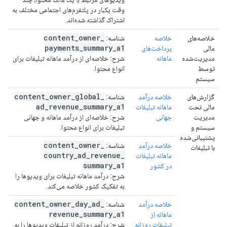
وقت یکبار در پلتفرم‌های اجتماعی مختلف به
اشتراک گذاشته شده‌اند.
content
_
owner
_
خلاصه‌های
خلاصه
شناسه:
payments
_
summary
_
a1
مالی
پرداخت‌های
مدیریت‌شده
ماهانه
شرح:
خلاصه‌ای از درآمد ماهانه تبلیغات برای
توسط
انواع محتوا.
سیستم
content
_
owner
_
global
_
گزارش‌های
خلاصه درآمد
شناسه:
ad
_
revenue
_
summary
_
a1
مالی تحت
ماهانه تبلیغات
مدیریت
جهانی
شرح:
خلاصه‌ای از درآمد ماهانه و جهانی
سیستم و
تبلیغات برای انواع محتوا.
پشتیبانی‌شده
content
_
owner
_
خلاصه درآمد
شناسه:
با تبلیغات
country
_
ad
_
revenue
_
ماهانه تبلیغات
summary
_
a1
در کشور
شرح:
درآمد ماهانه تبلیغات برای ویدیوها را
به تفکیک کشور خلاصه می‌کند.
content
_
owner
_
day
_
ad
_
خلاصه درآمد
شناسه:
revenue
_
summary
_
a1
ماهانه از
تبلیغات روزانه
شرح:
درآمد روزانه از تبلیغات ویدیوها را به