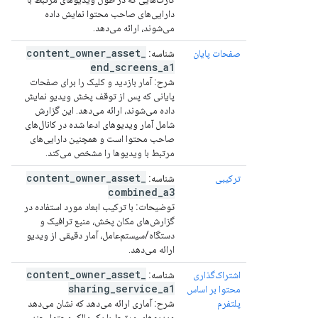
دارایی‌های صاحب محتوا نمایش داده
می‌شوند، ارائه می‌دهد.
content
_
owner
_
asset
_
صفحات پایان
شناسه:
end
_
screens
_
a1
شرح:
آمار بازدید و کلیک را برای صفحات
پایانی که پس از توقف پخش ویدیو نمایش
داده می‌شوند، ارائه می‌دهد. این گزارش
شامل آمار ویدیوهای ادعا شده در کانال‌های
صاحب محتوا است و همچنین دارایی‌های
مرتبط با ویدیوها را مشخص می‌کند.
content
_
owner
_
asset
_
ترکیبی
شناسه:
combined
_
a3
توضیحات:
با ترکیب ابعاد مورد استفاده در
گزارش‌های مکان پخش، منبع ترافیک و
دستگاه/سیستم‌عامل، آمار دقیقی از ویدیو
ارائه می‌دهد.
content
_
owner
_
asset
_
اشتراک‌گذاری
شناسه:
sharing
_
service
_
a1
محتوا بر اساس
پلتفرم
شرح:
آماری ارائه می‌دهد که نشان می‌دهد
ویدیوهای مرتبط با یک مالک محتوا، چند