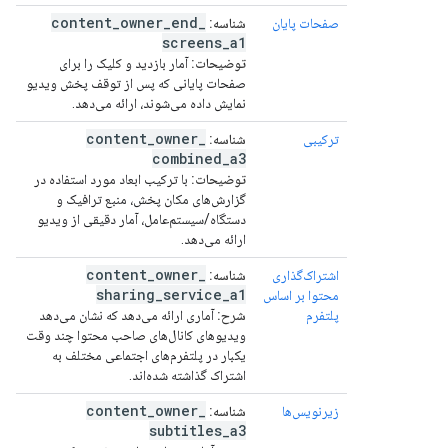
content
_
owner
_
end
_
صفحات پایان
شناسه:
screens
_
a1
توضیحات:
آمار بازدید و کلیک را برای
صفحات پایانی که پس از توقف پخش ویدیو
نمایش داده می‌شوند، ارائه می‌دهد.
content
_
owner
_
ترکیبی
شناسه:
combined
_
a3
توضیحات:
با ترکیب ابعاد مورد استفاده در
گزارش‌های مکان پخش، منبع ترافیک و
دستگاه/سیستم‌عامل، آمار دقیقی از ویدیو
ارائه می‌دهد.
content
_
owner
_
اشتراک‌گذاری
شناسه:
sharing
_
service
_
a1
محتوا بر اساس
پلتفرم
شرح:
آماری ارائه می‌دهد که نشان می‌دهد
ویدیوهای کانال‌های صاحب محتوا چند وقت
یکبار در پلتفرم‌های اجتماعی مختلف به
اشتراک گذاشته شده‌اند.
content
_
owner
_
زیرنویس‌ها
شناسه:
subtitles
_
a3