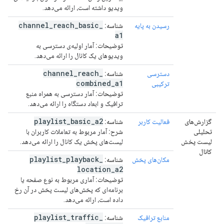
ویدیو داشته است، ارائه می‌دهد.
channel
_
reach
_
basic
_
رسیدن به پایه
شناسه:
a1
توضیحات:
آمار اولیه‌ی دسترسی به
ویدیوهای یک کانال را ارائه می‌دهد.
channel
_
reach
_
دسترسی
شناسه:
combined
_
a1
ترکیبی
توضیحات:
آمار دسترسی به همراه منبع
ترافیک و ابعاد دستگاه را ارائه می‌دهد.
playlist
_
basic
_
a2
گزارش‌های
فعالیت کاربر
شناسه:
تحلیلی
شرح:
آمار مربوط به تعاملات کاربران با
لیست پخش
لیست‌های پخش یک کانال را ارائه می‌دهد.
کانال
playlist
_
playback
_
مکان‌های پخش
شناسه:
location
_
a2
توضیحات:
آماری مربوط به نوع صفحه یا
برنامه‌ای که پخش‌های لیست پخش در آن رخ
داده است، ارائه می‌دهد.
playlist
_
traffic
_
منابع ترافیک
شناسه: