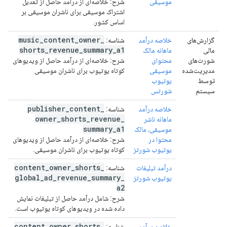
موسیقی
شرح:
خلاصه‌ای از درآمد حاصل از تعدیل
اشتراک موسیقی برای ناشران موسیقی بر
اساس کشور.
music
_
content
_
owner
_
گزارش‌های
خلاصه درآمد
شناسه:
shorts
_
revenue
_
summary
_
a1
مالی
ماهانه مالک
شورت‌های
محتوای
شرح:
خلاصه‌ای از درآمد حاصل از ویدیوهای
مدیریت‌شده
موسیقی
کوتاه یوتیوب برای ناشران موسیقی
توسط
یوتیوب
سیستم
شورتس
publisher
_
content
_
خلاصه درآمد
شناسه:
owner
_
shorts
_
revenue
_
ماهانه ناشر
summary
_
a1
موسیقی، مالک
محتوا در
شرح:
خلاصه‌ای از درآمد حاصل از ویدیوهای
یوتیوب شورتز
کوتاه یوتیوب برای ناشران موسیقی.
content
_
owner
_
shorts
_
درآمد تبلیغات
شناسه:
global
_
ad
_
revenue
_
summary
_
یوتیوب شورتز
a2
شرح:
شامل درآمد حاصل از تبلیغات نمایش
داده شده در ویدیوهای کوتاه یوتیوب است.
content
_
owner
_
shorts
_
خلاصه درآمد
شناسه: