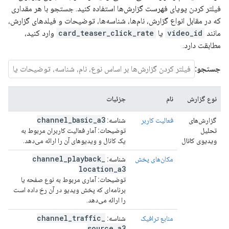
فیلتر کردن پویای فهرست گزارش‌ها استفاده کنید. جستجو با هر مقداری
که در مقابل انواع گزارش، نام‌ها، شناسه‌ها، توضیحات و فیلدهای گزارش،
مانند
video_id
یا
card_teaser_click_rate
وارد کنید،
مطابقت دارد.
جستجو:
نوع گزارش
نام
جزئیات
channel
_
basic
_
a3
گزارش‌های
فعالیت کاربر
شناسه:
تحلیل
توضیحات:
آمار فعالیت کاربران مربوط به
ویدیوی کانال
یک کانال و ویدیوهای آن را ارائه می‌دهد.
channel
_
playback
_
مکان‌های پخش
شناسه:
location
_
a3
توضیحات:
آماری مربوط به نوع صفحه یا
برنامه‌ای که پخش ویدیو در آن رخ داده است
را ارائه می‌دهد.
channel
_
traffic
_
منابع ترافیک
شناسه:
source
_
a3