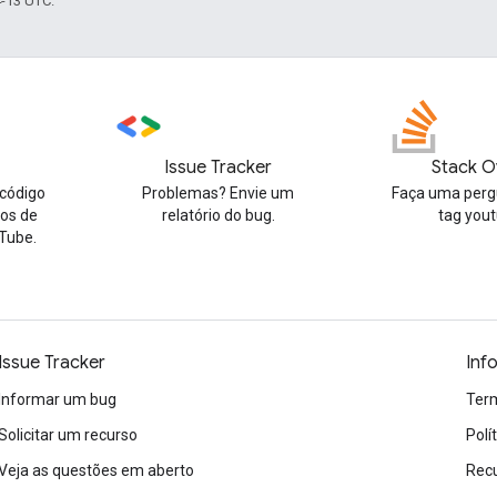
4-13 UTC.
Issue Tracker
Stack O
código
Problemas? Envie um
Faça uma perg
tos de
relatório do bug.
tag you
Tube.
Issue Tracker
Inf
Informar um bug
Term
Solicitar um recurso
Polí
Veja as questões em aberto
Recu