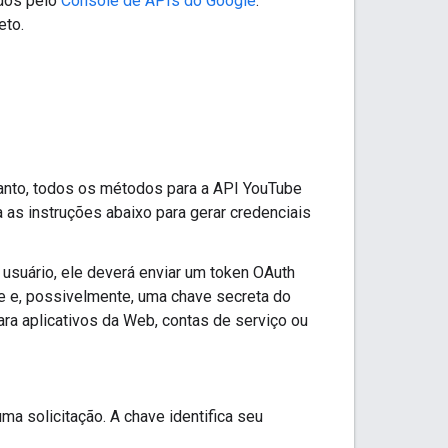
ados pelo
Console de APIs do Google
.
eto.
ntanto, todos os métodos para a API YouTube
 as instruções abaixo para gerar credenciais
 usuário, ele deverá enviar um token OAuth
ente e, possivelmente, uma chave secreta do
ara aplicativos da Web, contas de serviço ou
a solicitação. A chave identifica seu