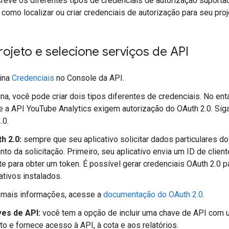
eve os diferentes tipos de credenciais de autorização suport
omo localizar ou criar credenciais de autorização para seu proj
rojeto e selecione serviços de API
gina
Credenciais
no Console da API.
na, você pode criar dois tipos diferentes de credenciais. No e
e a API YouTube Analytics exigem autorização do OAuth 2.0. Siga
.0.
h 2.0:
sempre que seu aplicativo solicitar dados particulares do
unto da solicitação. Primeiro, seu aplicativo envia um ID de cli
te para obter um token. É possível gerar credenciais OAuth 2.0 p
ativos instalados.
 mais informações, acesse a
documentação do OAuth 2.0
.
es de API:
você tem a opção de incluir uma chave de API com um
to e fornece acesso à API, à cota e aos relatórios.