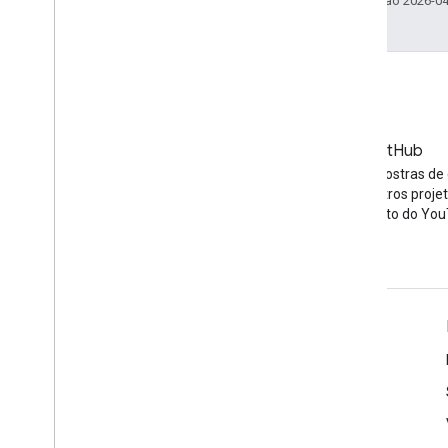
Última atualização 2026-0
Blog
GitHub
As últimas notícias no blog do
Encontre amostras de 
YouTube
da API e outros proje
código aberto do You
Ferramentas
APIs Explorer do Google
Demonstração do player do YouTube
Configurar um botão de inscrição