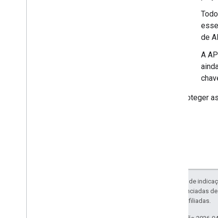
Todo
esse
de A
A AP
aind
chav
Para proteger a
Exceto em caso de indicaç
código são licenciadas d
da Oracle e/ou afiliadas.