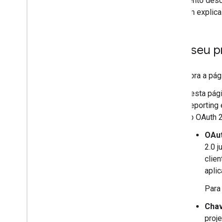
documento descr
Também explica c
Crie seu p
Abra a pá
Nesta pági
Reporting 
do OAuth 2
OAut
2.0 j
clien
aplic
Para
Chav
proje