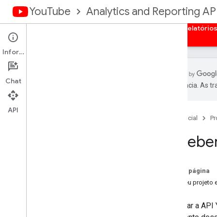
YouTube
Analytics and Reporting AP
Página inicial
Visão geral
Autorização
Relatório
Informações
Chat
preferência. As t
Visão geral
Acessar credenciais de autenticação
API
Página inicial
Pr
Apps da Web do lado do servidor
Aplicativos da Web do lado do cliente
Receber
Apps instalados
Nesta página
Crie seu projeto 
Para usar a API 