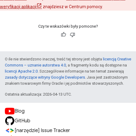
weryfikacji aplikacji
znajdziesz w Centrum pomocy.
Czy te wskazówki były pomocne?
O ile nie stwierdzono inaczej, treść tej strony jest objęta
licencją Creative
Commons – uznanie autorstwa 4.0
, a fragmenty kodu są dostępne na
licencji Apache 2.0
. Szczegółowe informacje na ten temat zawierają
zasady dotyczące witryny Google Developers
. Java jest zastrzeżonym
znakiem towarowym firmy Oracle i jej podmiotów stowarzyszonych.
Ostatnia aktualizacja: 2026-04-13 UTC.
Blog
GitHub
[narzędzie] Issue Tracker