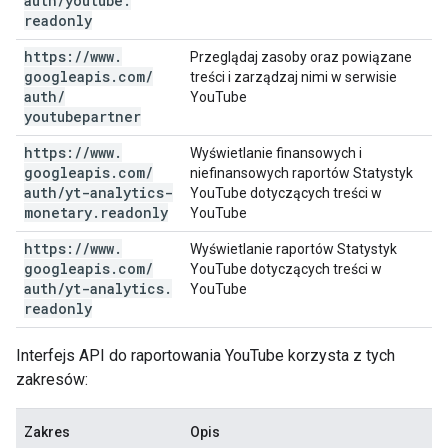
auth
/
youtube
.
readonly
https:
/
/
www
.
Przeglądaj zasoby oraz powiązane
googleapis
.
com
/
treści i zarządzaj nimi w serwisie
auth
/
YouTube
youtubepartner
https:
/
/
www
.
Wyświetlanie finansowych i
googleapis
.
com
/
niefinansowych raportów Statystyk
auth
/
yt-analytics-
YouTube dotyczących treści w
monetary
.
readonly
YouTube
https:
/
/
www
.
Wyświetlanie raportów Statystyk
googleapis
.
com
/
YouTube dotyczących treści w
auth
/
yt-analytics
.
YouTube
readonly
Interfejs API do raportowania YouTube korzysta z tych
zakresów:
Zakres
Opis