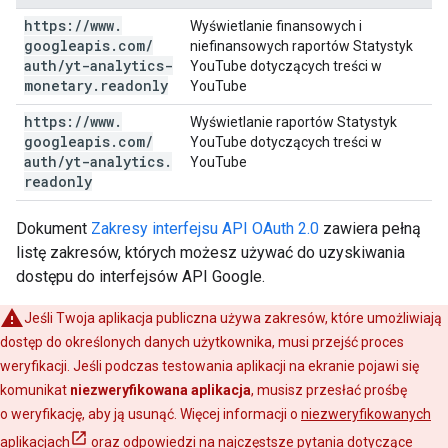
https:
/
/
www
.
Wyświetlanie finansowych i
googleapis
.
com
/
niefinansowych raportów Statystyk
auth
/
yt-analytics-
YouTube dotyczących treści w
monetary
.
readonly
YouTube
https:
/
/
www
.
Wyświetlanie raportów Statystyk
googleapis
.
com
/
YouTube dotyczących treści w
auth
/
yt-analytics
.
YouTube
readonly
Dokument
Zakresy interfejsu API OAuth 2.0
zawiera pełną
listę zakresów, których możesz używać do uzyskiwania
dostępu do interfejsów API Google.
Jeśli Twoja aplikacja publiczna używa zakresów, które umożliwiają
dostęp do określonych danych użytkownika, musi przejść proces
weryfikacji. Jeśli podczas testowania aplikacji na ekranie pojawi się
komunikat
niezweryfikowana aplikacja
, musisz przesłać prośbę
o weryfikację, aby ją usunąć. Więcej informacji o
niezweryfikowanych
aplikacjach
oraz odpowiedzi na
najczęstsze pytania dotyczące