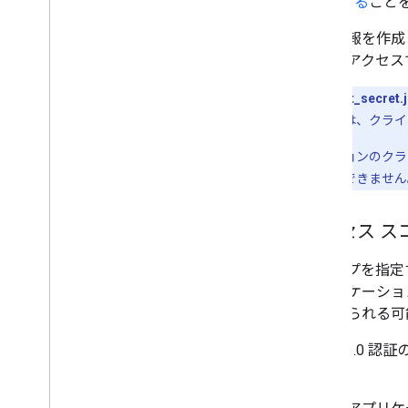
する
こと
認証情報を作成した
だけがアクセス
重要:
client_secret.
共有する場合は、クライ
アプリケーションのクラ
ドすることはできません
アクセス ス
スコープを指定
アプリケーショ
意を得られる可
OAuth 2
す。