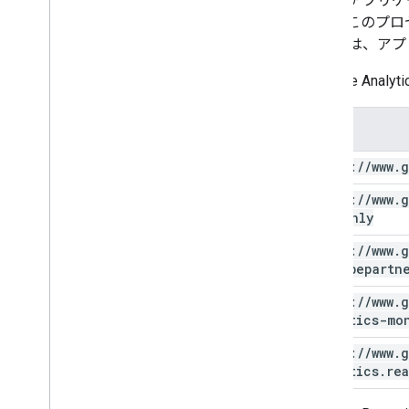
また、アプリケ
ます。このプロ
な手法は、アプ
YouTube An
範囲
https:
/
/
www
.
g
https:
/
/
www
.
g
readonly
https:
/
/
www
.
g
youtubepartn
https:
/
/
www
.
g
analytics-mo
https:
/
/
www
.
g
analytics
.
re