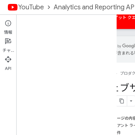
YouTube
Analytics and Reporting AP
ホーム
概要
承認
一括レポート
ターゲット ク
情報
チャット
は誤りが含まれる
概要
認証情報を取得する
API
ホーム
プロダ
サーバーサイド ウェブアプリ
クライアントサイド ウェブアプリ
ウェブサ
インストール済みアプリ
このページの内
クライアント ラ
前提条件