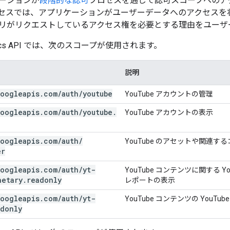
ーションが
段階的な認可
プロセスを通じて認可スコープへのア
セスでは、アプリケーションがユーザーデータへのアクセスを
リがリクエストしているアクセス権を必要とする理由をユーザ
alytics API では、次のスコープが使用されます。
説明
oogleapis
.
com
/
auth
/
youtube
YouTube アカウントの管理
oogleapis
.
com
/
auth
/
youtube
.
YouTube アカウントの表示
oogleapis
.
com
/
auth
/
YouTube のアセットや関連
er
oogleapis
.
com
/
auth
/
yt-
YouTube コンテンツに関する 
netary
.
readonly
レポートの表示
oogleapis
.
com
/
auth
/
yt-
YouTube コンテンツの YouT
adonly