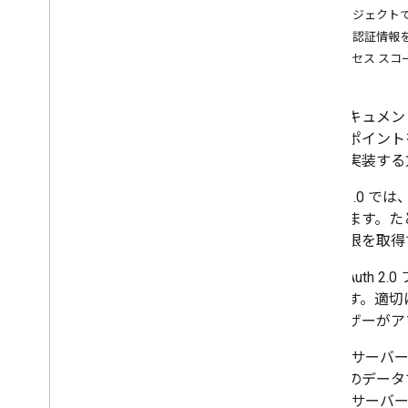
プロジェクトで
承認認証情報
アクセス スコ
このドキュメントで
エンドポイントを使用
認可を実装する
OAuth 2
有できます。たと
する権限を取得
この OAuth
ています。適切
はユーザーがア
ウェブ サーバー
ー固有のデータで
ウェブ サーバ