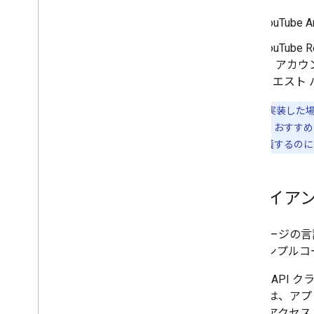
YouTub
YouTub
ス アカ
クエスト 
注:
適切に実装した場合の
することを強くおすすめ
ユーザーを保護するのに
クライアン
このページの言
す。サンプルコ
Google A
ブラリは、アプ
されたアクセス