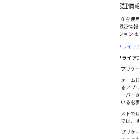
承認認証情
OAuth 2.0 
を示す認証情報
リケーションは
[
クライア
[
クライア
アプリケー
フォームに
するアプ
サーバー
ている必
テストで
例では、す
アプリケ