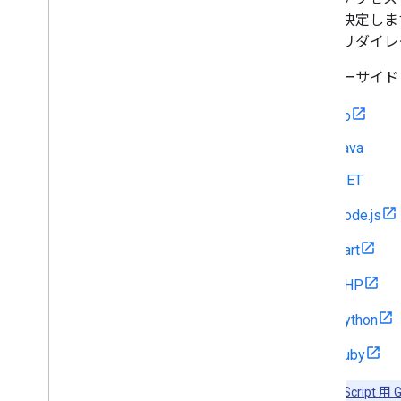
ングを決定しま
換するリダイレ
サーバーサイド 
Go
Java
.NET
Node.js
Dart
PHP
Python
Ruby
重要:
JavaScript