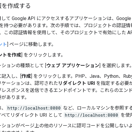
報を作成する
を使用して Google API にアクセスするアプリケーションは、Googl
を持つ必要があります。次の手順では、プロジェクトの認証情
、この認証情報を使用して、そのプロジェクトで有効にした AP
ント
] ページに移動します。
ントを作成
] をクリックします。
ションの種類として [
ウェブ アプリケーション
] を選択します
記入し、[
作成
] をクリックします。PHP、Java、Python、
リケーションは、認可された
リダイレクト URI
を指定する必要があり
がレスポンスを送信できるエンドポイントです。これらのエン
要があります。
は、
http://localhost:8080
など、ローカルマシンを参照する 
べてリダイレクト URI として
http://localhost:8080
を使
ーションがページ上の他のリソースに認可コードを公開しない