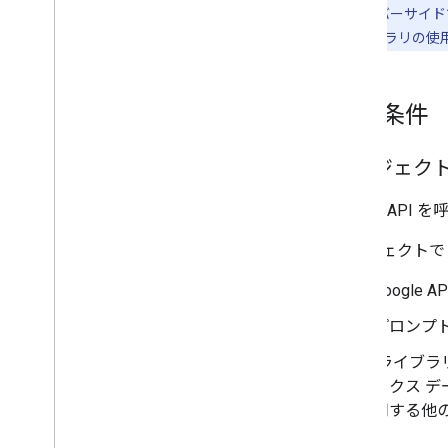
います。
サーバーサイドで 
Node.js
ライブラリの使
前提条件
プロジェクト
Google AP
プロジェクトで 
Google AP
プロンプ
[ライブラリ]
ィクス デ
用する他の