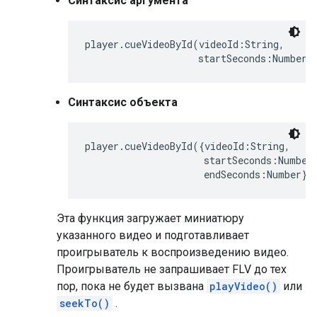
Синтаксис аргумента
player.cueVideoById(videoId:String,

                    startSeconds:Number)
Синтаксис объекта
player.cueVideoById({videoId:String,

                     startSeconds:Number,
                     endSeconds:Number})
Эта функция загружает миниатюру
указанного видео и подготавливает
проигрыватель к воспроизведению видео.
Проигрыватель не запрашивает FLV до тех
пор, пока не будет вызвана
playVideo()
или
seekTo()
.