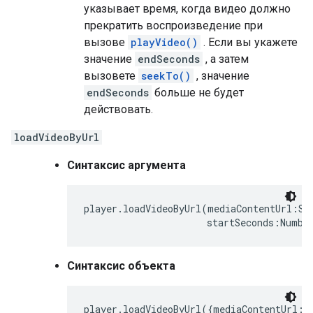
указывает время, когда видео должно
прекратить воспроизведение при
вызове
playVideo()
. Если вы укажете
значение
endSeconds
, а затем
вызовете
seekTo()
, значение
endSeconds
больше не будет
действовать.
loadVideoByUrl
Синтаксис аргумента
player.loadVideoByUrl(mediaContentUrl:Str
                      startSeconds:Numbe
Синтаксис объекта
player.loadVideoByUrl({mediaContentUrl:St