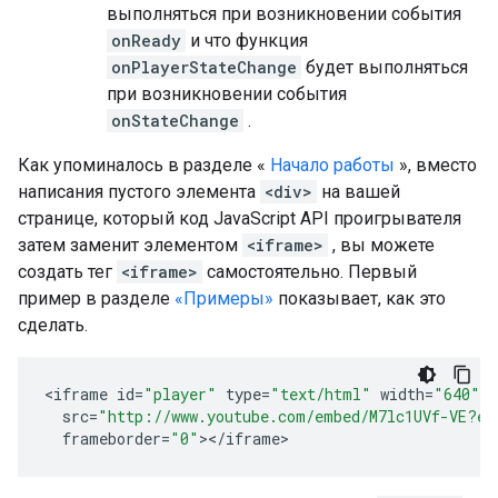
выполняться при возникновении события
onReady
и что функция
onPlayerStateChange
будет выполняться
при возникновении события
onStateChange
.
Как упоминалось в разделе «
Начало работы
», вместо
написания пустого элемента
<div>
на вашей
странице, который код JavaScript API проигрывателя
затем заменит элементом
<iframe>
, вы можете
создать тег
<iframe>
самостоятельно. Первый
пример в разделе
«Примеры»
показывает, как это
сделать.
<
iframe
id
=
"player"
type
=
"text/html"
width
=
"640"
h
src
=
"http://www.youtube.com/embed/M7lc1UVf-VE?en
frameborder
=
"0"
><
/
iframe
>