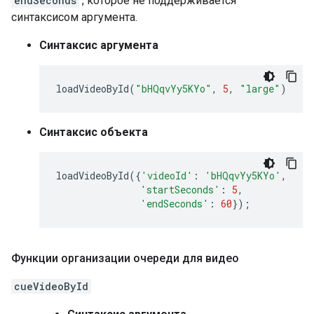
endSeconds
, которое не поддерживается
синтаксисом аргумента.
Синтаксис аргумента
loadVideoById
(
"bHQqvYy5KYo"
,
5
,
"large"
)
Синтаксис объекта
loadVideoById
({
'videoId'
:
'bHQqvYy5KYo'
,
'startSeconds'
:
5
,
'endSeconds'
:
60
});
Функции организации очереди для видео
cueVideoById