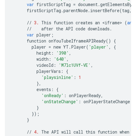
var
firstScriptTag
=
document
.
getElementsByT
firstScriptTag
.
parentNode
.
insertBefore
(
tag
,
//
3.
This
function
creates
an
<
iframe
>
(
and
//
after
the
API
code
downloads
.
var
player
;
function
onYouTubeIframeAPIReady
()
{
player
=
new
YT
.
Player
(
'player'
,
{
height
:
'390'
,
width
:
'640'
,
videoId
:
'M7lc1UVf-VE'
,
playerVars
:
{
'playsinline'
:
1
},
events
:
{
'onReady'
:
onPlayerReady
,
'onStateChange'
:
onPlayerStateChange
}
});
}
//
4.
The
API
will
call
this
function
when
t