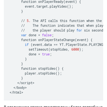
function
onPlayerReady
(
event
)
{
event
.
target
.
playVideo
();
}
//
5.
The
API
calls
this
function
when
the
p
//
The
function
indicates
that
when
playi
//
the
player
should
play
for
six
seconds
var
done
=
false
;
function
onPlayerStateChange
(
event
)
{
if
(
event
.
data
==
YT
.
PlayerState
.
PLAYING
 
setTimeout
(
stopVideo
,
6000
);
done
=
true
;
}
}
function
stopVideo
()
{
player
.
stopVideo
();
}
<
/
script
<
/
body
>

<
/
html
>