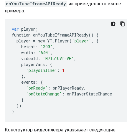
onYouTubeIframeAPIReady
из приведенного выше
примера:
var
player
;
function
onYouTubeIframeAPIReady
()
{
player
=
new
YT
.
Player
(
'player'
,
{
height
:
'390'
,
width
:
'640'
,
videoId
:
'M7lc1UVf-VE'
,
playerVars
:
{
'playsinline'
:
1
},
events
:
{
'onReady'
:
onPlayerReady
,
'onStateChange'
:
onPlayerStateChange
}
});
}
Конструктор видеоплеера указывает следующие