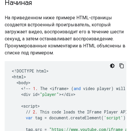
Начиная
На приведенном ниже примере HTML-страницы
создается встроенный проигрыватель, который
загружает видео, воспроизводит его в течение шести
секунд, а затем останавливает воспроизведение.
Пронумерованные комментарии в HTML объяснены в
списке под примером.
<
!
DOCTYPE
html
>

<
html
<
body
<
!--
1.
The
<
iframe
>
(
and
video
player
)
will
r
<
div
id
=
"player"
><
/
div
>

<
script
//
2.
This
code
loads
the
IFrame
Player
API
var
tag
=
document
.
createElement
(
'script'
);
tag
.
src
=
"https://www.youtube.com/iframe_ap