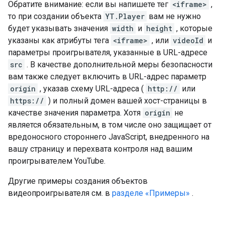
Обратите внимание: если вы напишете тег
<iframe>
,
то при создании объекта
YT.Player
вам не нужно
будет указывать значения
width
и
height
, которые
указаны как атрибуты тега
<iframe>
, или
videoId
и
параметры проигрывателя, указанные в URL-адресе
src
. В качестве дополнительной меры безопасности
вам также следует включить в URL-адрес параметр
origin
, указав схему URL-адреса (
http://
или
https://
) и полный домен вашей хост-страницы в
качестве значения параметра. Хотя
origin
не
является обязательным, в том числе оно защищает от
вредоносного стороннего JavaScript, внедренного на
вашу страницу и перехвата контроля над вашим
проигрывателем YouTube.
Другие примеры создания объектов
видеопроигрывателя см. в
разделе «Примеры»
.