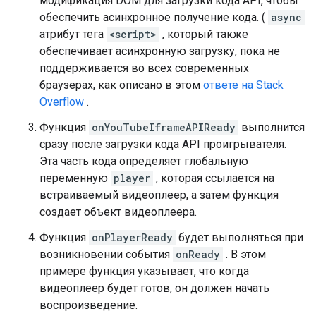
модификация DOM для загрузки кода API, чтобы
обеспечить асинхронное получение кода. (
async
атрибут тега
<script>
, который также
обеспечивает асинхронную загрузку, пока не
поддерживается во всех современных
браузерах, как описано в этом
ответе на Stack
Overflow
.
Функция
onYouTubeIframeAPIReady
выполнится
сразу после загрузки кода API проигрывателя.
Эта часть кода определяет глобальную
переменную
player
, которая ссылается на
встраиваемый видеоплеер, а затем функция
создает объект видеоплеера.
Функция
onPlayerReady
будет выполняться при
возникновении события
onReady
. В этом
примере функция указывает, что когда
видеоплеер будет готов, он должен начать
воспроизведение.