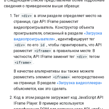
В следующем списке представлены более подробные
сведения о приведенном выше образце:
Тег
<div>
в этом разделе определяет место на
странице, где API IFrame разместит
видеопроигрыватель. Конструктор объекта
проигрывателя, описанный в разделе
«Загрузка
видеопроигрывателя»
, идентифицирует тег
<div>
по его
id
, чтобы гарантировать, что API
разместит
<iframe>
в правильном месте. В
частности, API IFrame заменит тег
<div>
тегом
<iframe>
.
В качестве альтернативы вы также можете
разместить элемент
<iframe>
непосредственно
на странице. В разделе
«Загрузка видеоплеера»
объясняется, как это сделать.
Код в этом разделе загружает код JavaScript API
IFrame Player. В примере используется