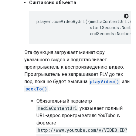
Синтаксис объекта
player.cueVideoByUrl({mediaContentUrl:Str
                      startSeconds:Number
                      endSeconds:Number}
Эта функция загружает миниатюру
указанного видео и подготавливает
проигрыватель к воспроизведению видео.
Проигрыватель не запрашивает FLV до тех
пор, пока не будет вызвана
playVideo()
или
seekTo()
.
Обязательный параметр
mediaContentUrl
указывает полный
URL-адрес проигрывателя YouTube в
формате
http://www.youtube.com/v/VIDEO_ID?