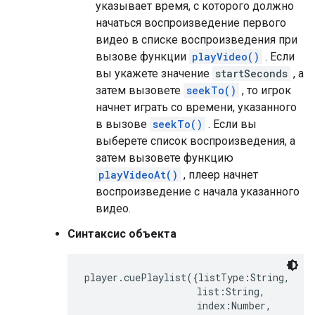
указывает время, с которого должно
начаться воспроизведение первого
видео в списке воспроизведения при
вызове функции
playVideo()
. Если
вы укажете значение
startSeconds
, а
затем вызовете
seekTo()
, то игрок
начнет играть со времени, указанного
в вызове
seekTo()
. Если вы
выберете список воспроизведения, а
затем вызовете функцию
playVideoAt()
, плеер начнет
воспроизведение с начала указанного
видео.
Синтаксис объекта
player.cuePlaylist({listType:String,

                    list:String,

                    index:Number,
