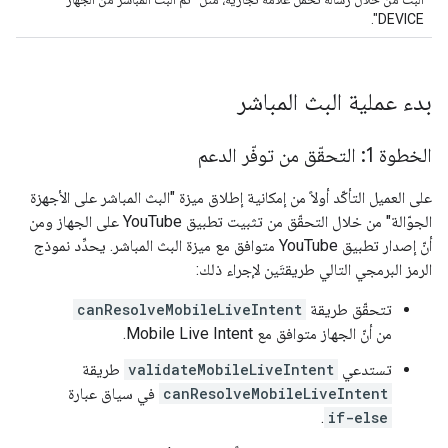
DEVICE".
بدء عملية البث المباشر
الخطوة 1: التحقّق من توفّر الدعم
على العميل التأكّد أولاً من إمكانية إطلاق ميزة "البث المباشر على الأجهزة
الجوّالة" من خلال التحقّق من تثبيت تطبيق YouTube على الجهاز ومن
أنّ إصدار تطبيق YouTube متوافق مع ميزة البث المباشر. يحدِّد نموذج
الرمز البرمجي التالي طريقتَين لإجراء ذلك:
تتحقّق طريقة
canResolveMobileLiveIntent
من أنّ الجهاز متوافق مع Mobile Live Intent.
تستدعي
validateMobileLiveIntent
طريقة
canResolveMobileLiveIntent
في سياق عبارة
.
if-else