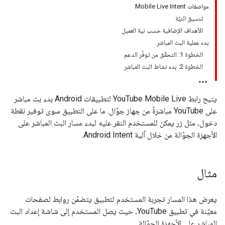
مواصفات Mobile Live Intent
تنسيق النيّة
الأهداف الإضافية حسب نية العميل
بدء عملية البث المباشر
الخطوة 1: التحقّق من توفّر الدعم
الخطوة 2: بدء نشاط البث المباشر
يتيح رابط YouTube Mobile Live لتطبيقات Android بدء بث مباشر
على YouTube مباشرةً من جهاز جوّال. ما على التطبيق سوى توفير نقطة
دخول، مثل زر يمكن للمستخدم النقر عليه لبدء مسار البث المباشر على
الأجهزة الجوّالة من خلال آلية Android Intent.
مثال
يعرض هذا المسار تجربة المستخدم لتطبيق يتضمّن روابط لصفحات
معيّنة في تطبيق YouTube، حيث يصل المستخدم إلى شاشة إعداد البث
المباشر على الأجهزة الجوّالة.