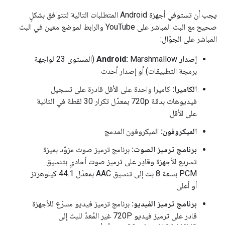
يجب أن تستوفي أجهزة Android المتطلبات التالية لتتوافق بشكلٍ
صحيح مع البث المباشر على YouTube والرابط لموضع معين في البث
المباشر على الجوّال:
إصدار Android:
Marshmallow (المستوى 23 لواجهة
برمجة التطبيقات) أو إصدار أحدث
الكاميرا:
كاميرا واحدة على الأقل قادرة على تسجيل
فيديوهات بدقة 720p بمعدّل تكرار 30 لقطة في الثانية
على الأقل
الميكروفون:
الميكروفون المدمج
برنامج ترميز الصوت:
برنامج ترميز صوت مزوّد بميزة
تسريع الأجهزة وقادِر على ترميز صوت أحادي بتنسيق
PCM بسعة 8 بت إلى تنسيق AAC بمعدّل 44.1 كيلوهرتز
أو أعلى
برنامج ترميز الفيديو:
برنامج ترميز فيديو مسرّع للأجهزة
قادر على ترميز فيديو 720P غير المُعدّ للبث إلى