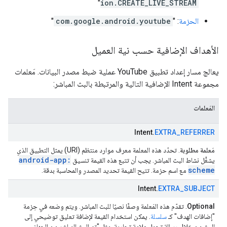
"
ion.CREATE_LIVE_STREAM
الحزمة
: "
com.google.android.youtube
"
الأهداف الإضافية حسب نية العميل
يعالج مسار إعداد تطبيق YouTube عملية ضبط مصدر البيانات. مَعلمات
مجموعة Intent الإضافية التالية والمرتبطة بالبث المباشر:
المَعلمات
Intent.
EXTRA_REFERRER
مَعلمة مطلوبة
. تحدّد هذه المعلمة معرف موارد منتظم (URI) يمثل التطبيق الذي
android-app:
يشغِّل نشاط البث المباشر. يجب أن تتبع هذه القيمة تنسيق
scheme
مع اسم حزمة. تتيح القيمة تحديد المصدر والمحاسبة بدقة.
Intent.
EXTRA_SUBJECT
Optional
. تقدّم هذه المَعلمة وصفًا نصيًا للبث المباشر. ويتم وضعه في حِزمة
"إضافات الهدف" كـ
سلسلة
. يمكن استخدام القيمة لإضافة تعليق توضيحي إلى
البث من خلال رسالة تحمل علامة تجارية، مثل "تم البث المباشر من الجهاز