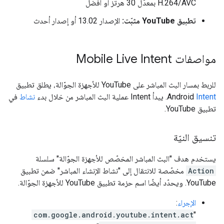
H.264/AVC بمعدّل 30 هرتز أو أفضل
تطبيق YouTube مثبّت:
الإصدار 13.02 أو إصدار أحدث
مواصفات Mobile Live Intent
للربط بمسار البث المباشر على YouTube للأجهزة الجوّالة، يطلق تطبيق
Intent
Android
. يبدأ Intent عملية البث المباشر من خلال بدء
نشاط
في
تطبيق YouTube.
تنسيق النيّة
يستخدم هدف "البث المباشر المخصّص للأجهزة الجوّالة" سلسلة
Action
مخصّصة للانتقال إلى "نشاط الإنشاء المباشر" ضمن تطبيق
YouTube. ويحدّد أيضًا اسم حزمة تطبيق YouTube للأجهزة الجوّالة.
الإجراء
:
com.google.android.youtube.intent.act
"