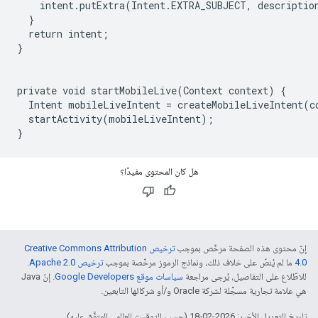
    intent.putExtra(Intent.EXTRA_SUBJECT, description
  }

  return intent;

}

private void startMobileLive(Context context) {

  Intent mobileLiveIntent = createMobileLiveIntent(c
  startActivity(mobileLiveIntent);

}
هل كان المحتوى مفيدًا؟
إنّ محتوى هذه الصفحة مرخّص بموجب
ترخيص Creative Commons Attribution
4.0‏
ما لم يُنصّ على خلاف ذلك، ونماذج الرموز مرخّصة بموجب
ترخيص Apache 2.0‏
.
للاطّلاع على التفاصيل، يُرجى مراجعة
سياسات موقع Google Developers‏
. إنّ Java
هي علامة تجارية مسجَّلة لشركة Oracle و/أو شركائها التابعين.
تاريخ التعديل الأخير: 2026-02-18 (حسب التوقيت العالمي المتفَّق عليه)