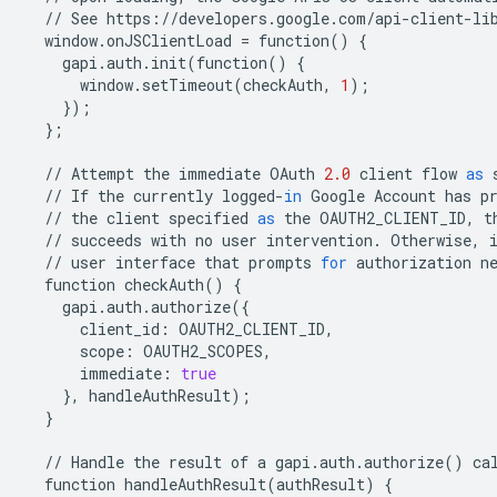
//
See
https
:
//
developers
.
google
.
com
/
api
-
client
-
li
window
.
onJSClientLoad
=
function
()
{
gapi
.
auth
.
init
(
function
()
{
window
.
setTimeout
(
checkAuth
,
1
);
});
};
//
Attempt
the
immediate
OAuth
2.0
client
flow
as
//
If
the
currently
logged
-
in
Google
Account
has
p
//
the
client
specified
as
the
OAUTH2_CLIENT_ID
,
t
//
succeeds
with
no
user
intervention
.
Otherwise
,
//
user
interface
that
prompts
for
authorization
n
function
checkAuth
()
{
gapi
.
auth
.
authorize
({
client_id
:
OAUTH2_CLIENT_ID
,
scope
:
OAUTH2_SCOPES
,
immediate
:
true
},
handleAuthResult
);
}
//
Handle
the
result
of
a
gapi
.
auth
.
authorize
()
ca
function
handleAuthResult
(
authResult
)
{