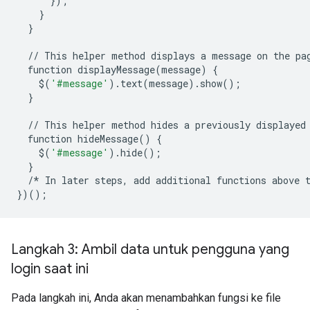
});
}
}
//
This
helper
method
displays
a
message
on
the
pa
function
displayMessage
(
message
)
{
$
(
'#message'
)
.
text
(
message
)
.
show
();
}
//
This
helper
method
hides
a
previously
displayed
function
hideMessage
()
{
$
(
'#message'
)
.
hide
();
}
/*
In
later
steps
,
add
additional
functions
above
})();
Langkah 3: Ambil data untuk pengguna yang
login saat ini
Pada langkah ini, Anda akan menambahkan fungsi ke file