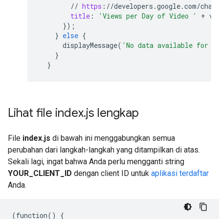
//
https
:
//
developers
.
google
.
com
/
char
title
:
'Views per Day of Video '
+
vi
}
);
}
else
{
displayMessage
(
'No data available for v
}
}
Lihat file index
.
js lengkap
File
index.js
di bawah ini menggabungkan semua
perubahan dari langkah-langkah yang ditampilkan di atas.
Sekali lagi, ingat bahwa Anda perlu mengganti string
YOUR_CLIENT_ID
dengan client ID untuk
aplikasi terdaftar
Anda.
(
function
()
{