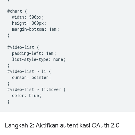
#chart {

  width: 500px;

  height: 300px;

  margin-bottom: 1em;

}

#video-list {

  padding-left: 1em;

  list-style-type: none;

}

#video-list > li {

  cursor: pointer;

}

#video-list > li:hover {

  color: blue;

Langkah 2: Aktifkan autentikasi OAuth 2
.
0