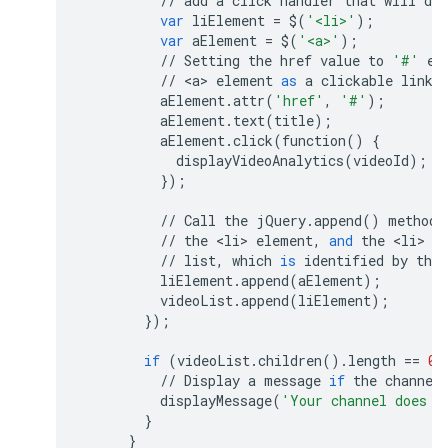
//
add
a
click
handler
that
will
dis
var
liElement
=
$
(
'<li>'
);
var
aElement
=
$
(
'<a>'
);
//
Setting
the
href
value
to
'#'
en
//
<
a
>
element
as
a
clickable
link
.
aElement
.
attr
(
'href'
,
'#'
);
aElement
.
text
(
title
);
aElement
.
click
(
function
()
{
displayVideoAnalytics
(
videoId
);
});
//
Call
the
jQuery
.
append
()
method
//
the
<
li
>
element
,
and
the
<
li
>
e
//
list
,
which
is
identified
by
the
liElement
.
append
(
aElement
);
videoList
.
append
(
liElement
);
});
if
(
videoList
.
children
()
.
length
==
0
)
//
Display
a
message
if
the
channel
displayMessage
(
'Your channel does n
}
}