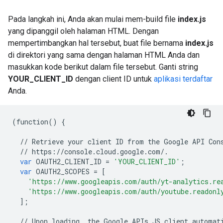
Pada langkah ini, Anda akan mulai mem-build file
index.js
yang dipanggil oleh halaman HTML. Dengan
mempertimbangkan hal tersebut, buat file bernama
index.js
di direktori yang sama dengan halaman HTML Anda dan
masukkan kode berikut dalam file tersebut. Ganti string
YOUR_CLIENT_ID
dengan client ID untuk
aplikasi terdaftar
Anda.
(
function
()
{
//
Retrieve
your
client
ID
from
the
Google
API
Con
//
https
:
//
console
.
cloud
.
google
.
com
/.
var
OAUTH2_CLIENT_ID
=
'YOUR_CLIENT_ID'
;
var
OAUTH2_SCOPES
=
[
'https://www.googleapis.com/auth/yt-analytics.re
'https://www.googleapis.com/auth/youtube.readonl
];
//
Upon
loading
,
the
Google
APIs
JS
client
automat