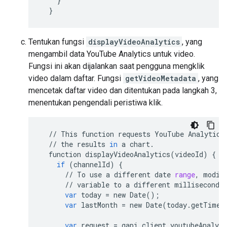
}
}
Tentukan fungsi
displayVideoAnalytics
, yang
mengambil data YouTube Analytics untuk video.
Fungsi ini akan dijalankan saat pengguna mengklik
video dalam daftar. Fungsi
getVideoMetadata
, yang
mencetak daftar video dan ditentukan pada langkah 3,
menentukan pengendali peristiwa klik.
//
This
function
requests
YouTube
Analytics
//
the
results
in
a
chart
.
function
displayVideoAnalytics
(
videoId
)
{
if
(
channelId
)
{
//
To
use
a
different
date
range
,
modif
//
variable
to
a
different
millisecond
var
today
=
new
Date
();
var
lastMonth
=
new
Date
(
today
.
getTime
(
var
request
=
gapi
.
client
.
youtubeAnalyti