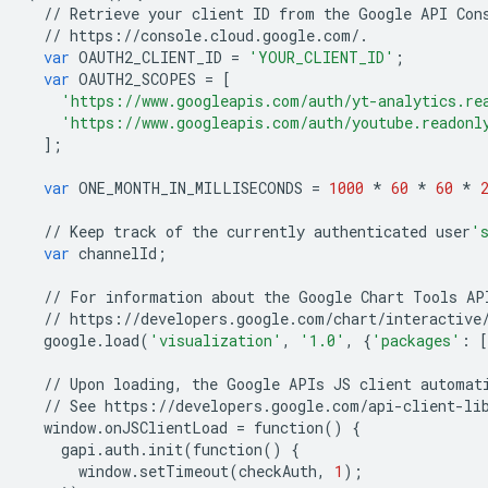
//
Retrieve
your
client
ID
from
the
Google
API
Con
//
https
:
//
console
.
cloud
.
google
.
com
/.
var
OAUTH2_CLIENT_ID
=
'YOUR_CLIENT_ID'
;
var
OAUTH2_SCOPES
=
[
'https://www.googleapis.com/auth/yt-analytics.re
'https://www.googleapis.com/auth/youtube.readonl
];
var
ONE_MONTH_IN_MILLISECONDS
=
1000
*
60
*
60
*
//
Keep
track
of
the
currently
authenticated
user
'
var
channelId
;
//
For
information
about
the
Google
Chart
Tools
AP
//
https
:
//
developers
.
google
.
com
/
chart
/
interactive
google
.
load
(
'visualization'
,
'1.0'
,
{
'packages'
:
[
//
Upon
loading
,
the
Google
APIs
JS
client
automat
//
See
https
:
//
developers
.
google
.
com
/
api
-
client
-
li
window
.
onJSClientLoad
=
function
()
{
gapi
.
auth
.
init
(
function
()
{
window
.
setTimeout
(
checkAuth
,
1
);