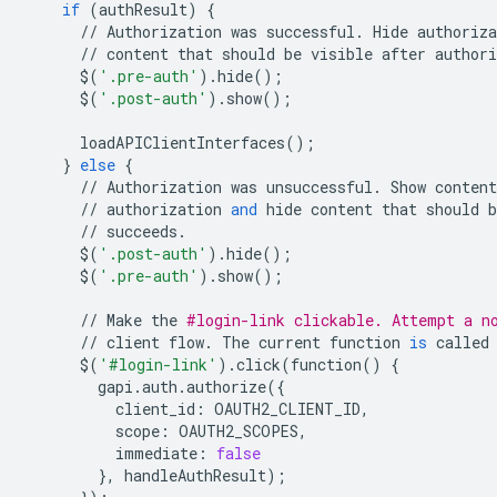
if
(
authResult
)
{
//
Authorization
was
successful
.
Hide
authoriza
//
content
that
should
be
visible
after
authori
$
(
'.pre-auth'
)
.
hide
();
$
(
'.post-auth'
)
.
show
();
loadAPIClientInterfaces
();
}
else
{
//
Authorization
was
unsuccessful
.
Show
content
//
authorization
and
hide
content
that
should
b
//
succeeds
.
$
(
'.post-auth'
)
.
hide
();
$
(
'.pre-auth'
)
.
show
();
//
Make
the
#login-link clickable. Attempt a n
//
client
flow
.
The
current
function
is
called
$
(
'#login-link'
)
.
click
(
function
()
{
gapi
.
auth
.
authorize
({
client_id
:
OAUTH2_CLIENT_ID
,
scope
:
OAUTH2_SCOPES
,
immediate
:
false
},
handleAuthResult
);