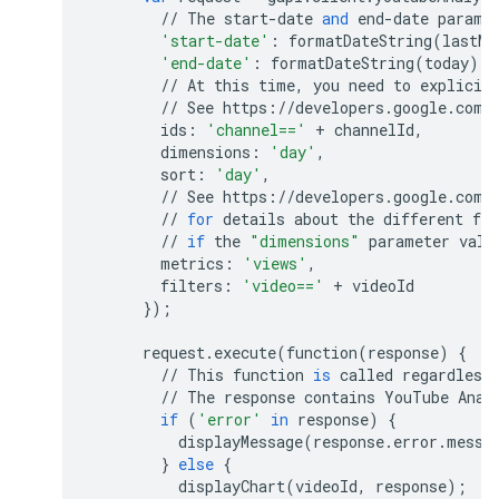
//
The
start
-
date
and
end
-
date
parame
'start-date'
:
formatDateString
(
lastMo
'end-date'
:
formatDateString
(
today
),
//
At
this
time
,
you
need
to
explicit
//
See
https
:
//
developers
.
google
.
com
/
ids
:
'channel=='
+
channelId
,
dimensions
:
'day'
,
sort
:
'day'
,
//
See
https
:
//
developers
.
google
.
com
/
//
for
details
about
the
different
fil
//
if
the
"dimensions"
parameter
valu
metrics
:
'views'
,
filters
:
'video=='
+
videoId
});
request
.
execute
(
function
(
response
)
{
//
This
function
is
called
regardless
//
The
response
contains
YouTube
Anal
if
(
'error'
in
response
)
{
displayMessage
(
response
.
error
.
messa
}
else
{
displayChart
(
videoId
,
response
);