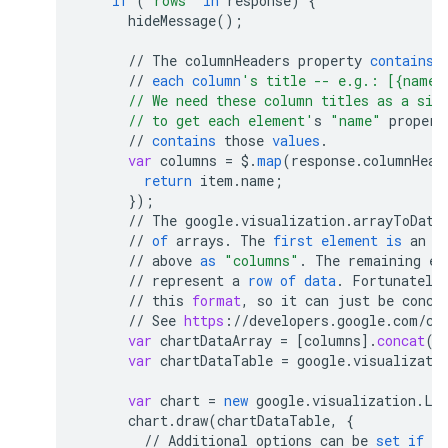
if
(
'rows'
in
response
)
{
hideMessage
();
//
The
columnHeaders
property
contains
//
each
column
's title -- e.g.: [{name:
      // We need these column titles as a sim
      // to get each element'
s
"name"
propert
//
contains
those
values
.
var
columns
=
$
.
map
(
response
.
columnHead
return
item
.
name
;
}
);
//
The
google
.
visualization
.
arrayToData
//
of
arrays
.
The
first
element
is
an
a
//
above
as
"columns"
.
The
remaining
el
//
represent
a
row
of
data
.
Fortunately
//
this
format
,
so
it
can
just
be
conca
//
See
https
:
//
developers
.
google
.
com
/
ch
var
chartDataArray
=
[
columns
]
.
concat
(
r
var
chartDataTable
=
google
.
visualizati
var
chart
=
new
google
.
visualization
.
Li
chart
.
draw
(
chartDataTable
,
{
//
Additional
options
can
be
set
if
de