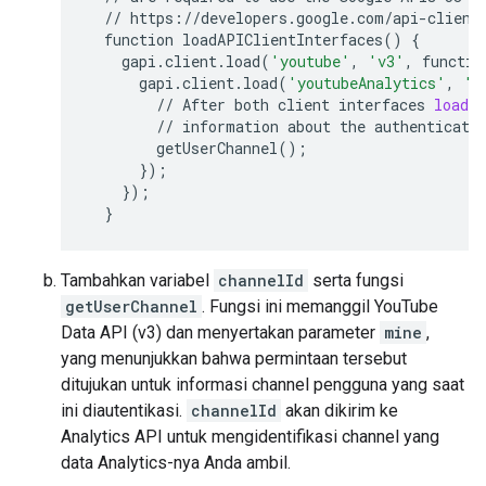
//
https
:
//
developers
.
google
.
com
/
api
-
client
function
loadAPIClientInterfaces
()
{
gapi
.
client
.
load
(
'youtube'
,
'v3'
,
functio
gapi
.
client
.
load
(
'youtubeAnalytics'
,
'v
//
After
both
client
interfaces
load
,
//
information
about
the
authenticate
getUserChannel
();
});
});
}
Tambahkan variabel
channelId
serta fungsi
getUserChannel
. Fungsi ini memanggil YouTube
Data API (v3) dan menyertakan parameter
mine
,
yang menunjukkan bahwa permintaan tersebut
ditujukan untuk informasi channel pengguna yang saat
ini diautentikasi.
channelId
akan dikirim ke
Analytics API untuk mengidentifikasi channel yang
data Analytics-nya Anda ambil.