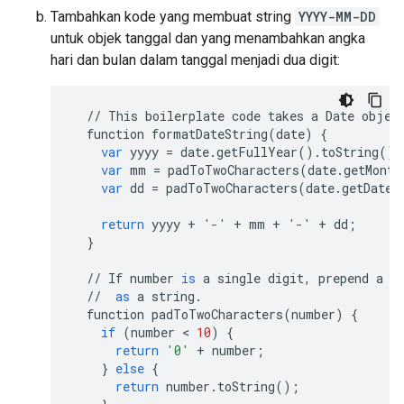
Tambahkan kode yang membuat string
YYYY-MM-DD
untuk objek tanggal dan yang menambahkan angka
hari dan bulan dalam tanggal menjadi dua digit:
//
This
boilerplate
code
takes
a
Date
objec
function
formatDateString
(
date
)
{
var
yyyy
=
date
.
getFullYear
()
.
toString
();
var
mm
=
padToTwoCharacters
(
date
.
getMonth
var
dd
=
padToTwoCharacters
(
date
.
getDate
(
return
yyyy
+
'-'
+
mm
+
'-'
+
dd
;
}
//
If
number
is
a
single
digit
,
prepend
a
'
//
as
a
string
.
function
padToTwoCharacters
(
number
)
{
if
(
number
 < 
10
)
{
return
'0'
+
number
;
}
else
{
return
number
.
toString
();