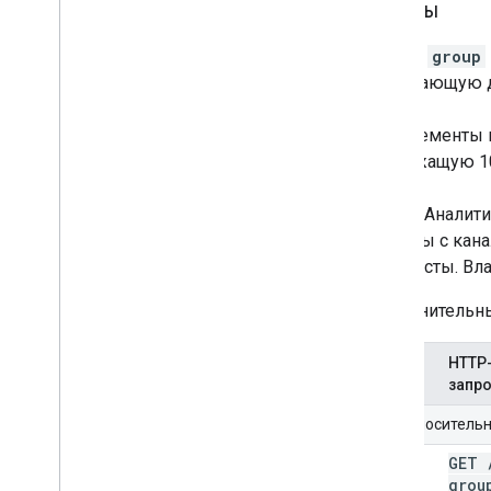
Группы
Ресурс
group
включающую до
Все элементы в
содержащую 10
Группа Аналити
связаны с кана
плейлисты. Вла
Дополнительны
HTTP
Метод
запр
URI относитель
list
GET
grou