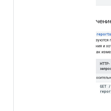
Получени
Метод
report
используются п
окончания и х
такие как изме
HTTP-
Метод
запро
URI относитель
query
GET
/
repor