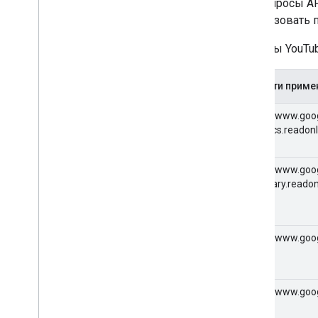
Все запросы A
использовать п
Запросы YouTub
Области приме
https://www.goo
analytics.readon
https://www.goog
monetary.readon
https://www.goo
https://www.goo