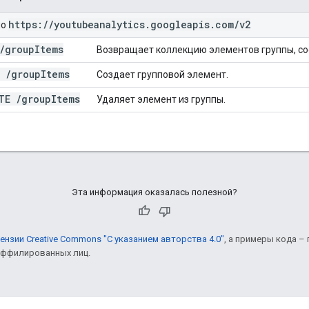
https:
/
/
youtubeanalytics
.
googleapis
.
com
/
v2
но
/
group
Items
Возвращает коллекцию элементов группы, со
T
/
group
Items
Создает групповой элемент.
ETE
/
group
Items
Удаляет элемент из группы.
Эта информация оказалась полезной?
ензии Creative Commons "С указанием авторства 4.0"
, а примеры кода –
 аффилированных лиц.