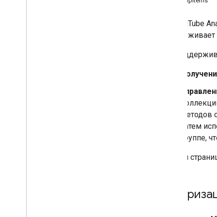
GroupItems
Документация по API
API YouTube An
Обзор
поддерживает 
отчеты
.
запрос
API поддержив
Группы
Элементы группы
Получени
История изменений
Управлен
коллекцию
методов с
затем ис
группе, ч
На этой страни
Авториза