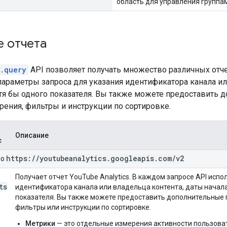
область для управления группам
е отчета
s.query
API позволяет получать множество различных отчет
араметры запроса для указания идентификатора канала или
отя бы одного показателя. Вы также можете предоставить 
рения, фильтры и инструкции по сортировке.
Описание
с
https:
/
/
youtubeanalytics
.
googleapis
.
com
/
v2
но
Получает отчет YouTube Analytics. В каждом запросе API исп
ts
идентификатора канала или владельца контента, даты начала
показателя. Вы также можете предоставить дополнительные п
фильтры или инструкции по сортировке.
Метрики
— это отдельные измерения активности пользова