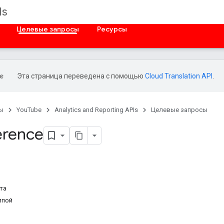
Is
Целевые запросы
Ресурсы
Эта страница переведена с помощью
Cloud Translation API
.
ы
YouTube
Analytics and Reporting APIs
Целевые запросы
erence
та
ппой