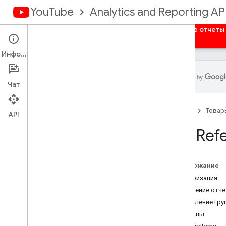
YouTube
Analytics and Reporting AP
Главная
Обзор
Авторизация
Массовые отчеты
Информация
Чат
API аналитики You
Tube
Главная
Товар
API
Модель данных
API Ref
Обзор
Dimensions
Показатели
Содержание
Отчеты о каналах
Авторизация
Отчеты владельцев контента
Получение отче
Управление гру
Руководства
Группы
Примеры запросов