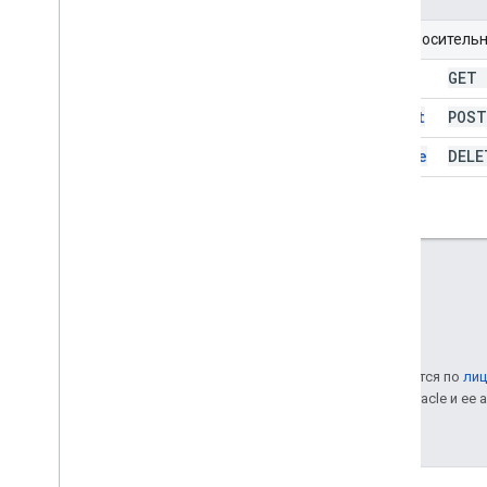
URI относитель
list
GET
insert
POS
delete
DEL
Если не указано иное, контент на этой странице предоставляется по
лиц
Java – это зарегистрированный товарный знак корпорации Oracle и ее
Последнее обновление: 2025-08-29 UTC.