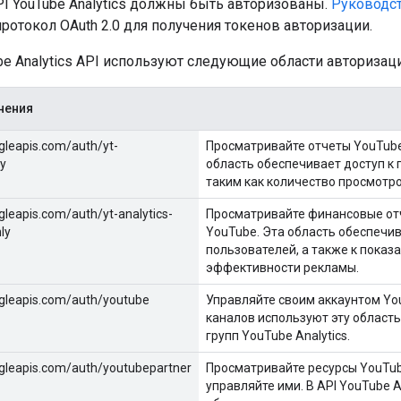
PI YouTube Analytics должны быть авторизованы.
Руководст
ротокол OAuth 2.0 для получения токенов авторизации.
e Analytics API используют следующие области авторизаци
нения
gleapis.com/auth/yt-
Просматривайте отчеты YouTube 
ly
область обеспечивает доступ к 
таким как количество просмотро
leapis.com/auth/yt-analytics-
Просматривайте финансовые отч
ly
YouTube. Эта область обеспечив
пользователей, а также к показ
эффективности рекламы.
gleapis.com/auth/youtube
Управляйте своим аккаунтом You
каналов используют эту област
групп YouTube Analytics.
gleapis.com/auth/youtubepartner
Просматривайте ресурсы YouTube
управляйте ими. В API YouTube 