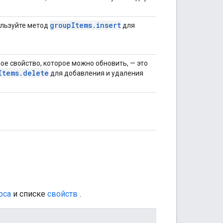
group
Items
.
insert
пользуйте метод
для
е свойство, которое можно обновить, — это
Items
.
delete
для добавления и удаления
рса
и списке
свойств
.