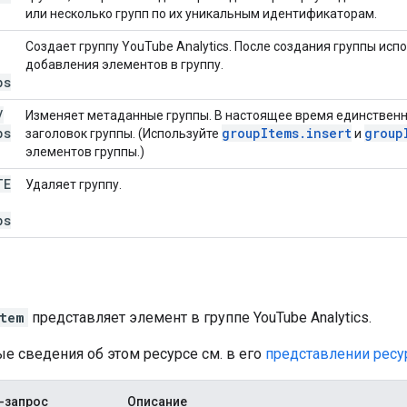
или несколько групп по их уникальным идентификаторам.
Создает группу YouTube Analytics. После создания группы ис
добавления элементов в группу.
ps
/
Изменяет метаданные группы. В настоящее время единственно
ps
group
Items
.
insert
group
заголовок группы. (Используйте
и
элементов группы.)
TE
Удаляет группу.
ps
tem
представляет элемент в группе YouTube Analytics.
е сведения об этом ресурсе см. в его
представлении ресу
-запрос
Описание