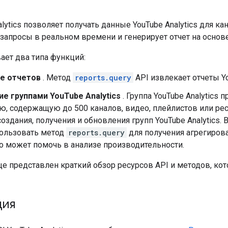
alytics позволяет получать данные YouTube Analytics для ка
запросы в реальном времени и генерирует отчет на основе
ает два типа функций:
е отчетов
. Метод
reports.query
API извлекает отчеты Yo
ие группами YouTube Analytics
. Группа YouTube Analytics
, содержащую до 500 каналов, видео, плейлистов или ре
оздания, получения и обновления групп YouTube Analytics.
пользовать метод
reports.query
для получения агрегиров
то может помочь в анализе производительности.
це представлен краткий обзор ресурсов API и методов, к
ция