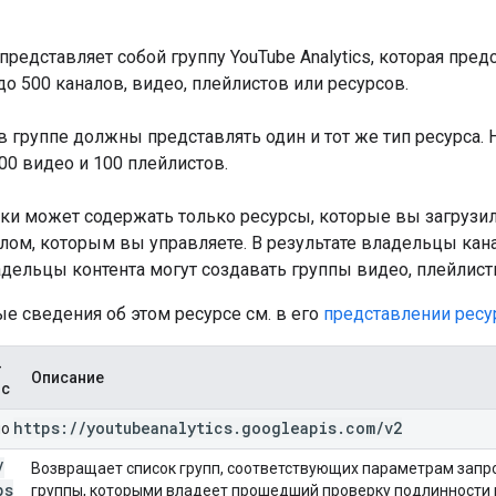
представляет собой группу YouTube Analytics, которая пр
 500 каналов, видео, плейлистов или ресурсов.
 группе должны представлять один и тот же тип ресурса. 
0 видео и 100 плейлистов.
ки может содержать только ресурсы, которые вы загрузил
лом, которым вы управляете. В результате владельцы кан
дельцы контента могут создавать группы видео, плейлист
е сведения об этом ресурсе см. в его
представлении ресу
-
Описание
ос
https:
/
/
youtubeanalytics
.
googleapis
.
com
/
v2
но
/
Возвращает список групп, соответствующих параметрам запро
ps
группы, которыми владеет прошедший проверку подлинности 