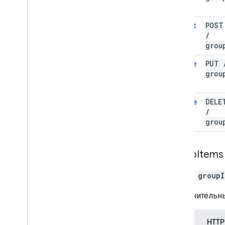
insert
POST
/
grou
update
PUT
grou
delete
DELE
/
grou
Group
Items
Ресурс
groupI
Дополнительны
Метод
HTTP