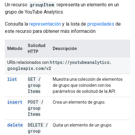
Un recurso
groupItem
representa un elemento en un
grupo de YouTube Analytics.
Consulta la
representación
y la lista de
propiedades
de
este recurso para obtener más información.
Solicitud
Método
Descripción
HTTP
https:
/
/
youtubeanalytics
.
URIs relacionados con
googleapis
.
com
/
v2
list
GET
/
Muestra una colección de elementos
group
de grupo que coinciden con los
Items
parámetros de solicitud de la API.
insert
POST
/
Crea un elemento de grupo.
group
Items
delete
DELETE
/
Quita un elemento de un grupo.
group