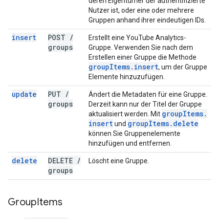
deren Eigentümer der authentifizierte
Nutzer ist, oder eine oder mehrere
Gruppen anhand ihrer eindeutigen IDs.
insert
POST
/
Erstellt eine YouTube Analytics-
groups
Gruppe. Verwenden Sie nach dem
Erstellen einer Gruppe die Methode
group
Items
.
insert
, um der Gruppe
Elemente hinzuzufügen.
update
PUT
/
Ändert die Metadaten für eine Gruppe.
groups
Derzeit kann nur der Titel der Gruppe
group
Items
.
aktualisiert werden. Mit
insert
group
Items
.
delete
und
können Sie Gruppenelemente
hinzufügen und entfernen.
delete
DELETE
/
Löscht eine Gruppe.
groups
Group
Items