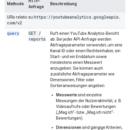
HTTP-
Methode
Beschreibung
Anfrage
https:
/
/
youtubeanalytics
.
googleapis
.
URIs relativ zu
com
/
v2
query
GET
/
Ruft einen YouTube Analytics-Bericht
reports
ab. Bei jeder API-Anfrage werden
Abfrageparameter verwendet, um eine
Kanal-ID oder einen Rechteinhaber, ein
Start- und ein Enddatum sowie
mindestens einen Messwert
anzugeben. Sie können auch
zusätzliche Abfrageparameter wie
Dimensionen, Filter oder
Sortieranweisungen angeben.
Messwerte
sind einzelne
Messungen der Nutzeraktivität, z. B.
Videoaufrufe oder Bewertungen
(„Mag ich“- bzw. „Mag ich nicht“-
Bewertungen).
Dimensionen
sind gängige Kriterien,