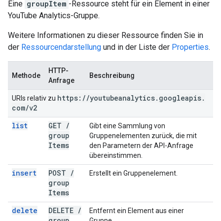
Eine
groupItem
-Ressource steht für ein Element in einer
YouTube Analytics-Gruppe.
Weitere Informationen zu dieser Ressource finden Sie in
der
Ressourcendarstellung
und in der Liste der
Properties
.
HTTP-
Methode
Beschreibung
Anfrage
https:
/
/
youtubeanalytics
.
googleapis
.
URIs relativ zu
com
/
v2
list
GET
/
Gibt eine Sammlung von
group
Gruppenelementen zurück, die mit
Items
den Parametern der API-Anfrage
übereinstimmen.
insert
POST
/
Erstellt ein Gruppenelement.
group
Items
delete
DELETE
/
Entfernt ein Element aus einer
group
Gruppe.