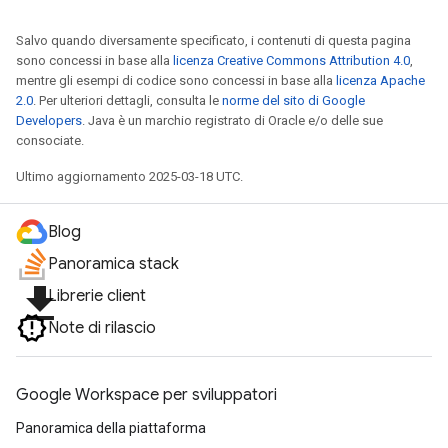
Salvo quando diversamente specificato, i contenuti di questa pagina
sono concessi in base alla
licenza Creative Commons Attribution 4.0
,
mentre gli esempi di codice sono concessi in base alla
licenza Apache
2.0
. Per ulteriori dettagli, consulta le
norme del sito di Google
Developers
. Java è un marchio registrato di Oracle e/o delle sue
consociate.
Ultimo aggiornamento 2025-03-18 UTC.
Blog
Panoramica stack
file_download
Librerie client
Note di rilascio
Google Workspace per sviluppatori
Panoramica della piattaforma