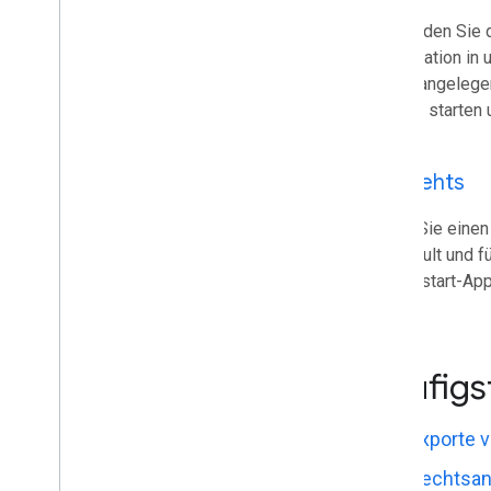
Google Workspace-Apps
Verwenden Sie di
Admin-Konsole
Organisation in
Cloud Search
Rechtsangelegen
Google Mail
Exporte starten 
Google Calendar
Google Chat
Google Classroom
Los gehts
Google Docs
Google Drive
Lesen Sie einen
Google Forms
über Vault und f
Google Notizen
Schnellstart-App
Google Meet
Google Sheets
Google Sites
Häufigs
Google Slides
Google Tasks
Google Vault
Exporte 
Rechtsan
Google Workspace-Ereignisse