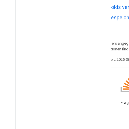
abonnieren
Holds ve
Erweitern
,
automatisieren und
Gespeich
teilen
Übersicht
Add-ons
Apps Script
Sofern nicht anders angege
Chat-Apps
Weitere Informationen find
App-Installationen und App-Nutzung
Zuletzt aktualisiert: 2025-0
steigern
Marketplace
Versionshinweise
Letzte Produktänderungen
Index der Versionshinweise
Blog
Google Workspace
Frag
Developers-Blog lesen
Informiert bleiben
Newsletter abonnieren
An der Entwicklervorschau teilnehmen