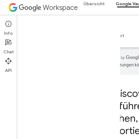
Übersicht
Google Vau
Workspace
Google Vault
Info
Übersicht
Leitfäden
Referenzen
Support
Chat
Übersetzungen kön
API
Übersicht
Entwicklerprodukte
E-Disco
Los gehts
ausführ
Mit KI entwickeln
Jetzt ausprobieren
suchen
,
Standardisiertes Modell für
Agententools und APIs in Google
exporti
Workspace