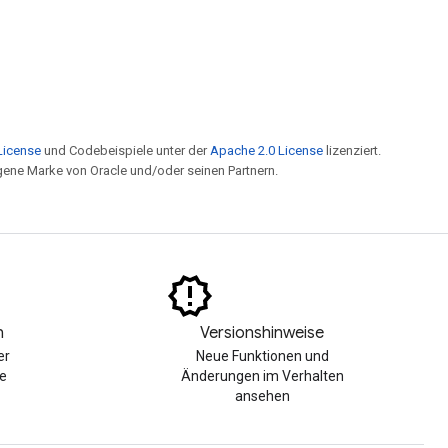
License
und Codebeispiele unter der
Apache 2.0 License
lizenziert.
ragene Marke von Oracle und/oder seinen Partnern.
n
Versionshinweise
er
Neue Funktionen und
e
Änderungen im Verhalten
ansehen