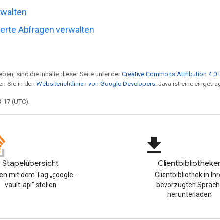
rwalten
erte Abfragen verwalten
ben, sind die Inhalte dieser Seite unter der
Creative Commons Attribution 4.0 
en Sie in den
Websiterichtlinien von Google Developers
. Java ist eine einget
3-17 (UTC).
file_download
Stapelübersicht
Clientbibliotheke
en mit dem Tag „google-
Clientbibliothek in Ihr
vault-api“ stellen
bevorzugten Sprach
herunterladen