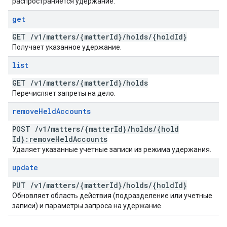
распространяется удержание.
get
GET
/
v1
/
matters
/
{matter
Id}
/
holds
/
{hold
Id}
Получает указанное удержание.
list
GET
/
v1
/
matters
/
{matter
Id}
/
holds
Перечисляет запреты на дело.
remove
Held
Accounts
POST
/
v1
/
matters
/
{matter
Id}
/
holds
/
{hold
Id}:remove
Held
Accounts
Удаляет указанные учетные записи из режима удержания.
update
PUT
/
v1
/
matters
/
{matter
Id}
/
holds
/
{hold
Id}
Обновляет область действия (подразделение или учетные
записи) и параметры запроса на удержание.