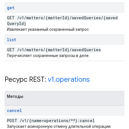
get
GET
/
v1
/
matters
/
{matter
Id}
/
saved
Queries
/
{saved
Query
Id}
Извлекает указанный сохраненный запрос.
list
GET
/
v1
/
matters
/
{matter
Id}
/
saved
Queries
Перечисляет сохраненные запросы в деле.
Ресурс REST:
v1
.
operations
Методы
cancel
POST
/
v1
/
{name=operations
/
**}:cancel
Запускает асинхронную отмену длительной операции.