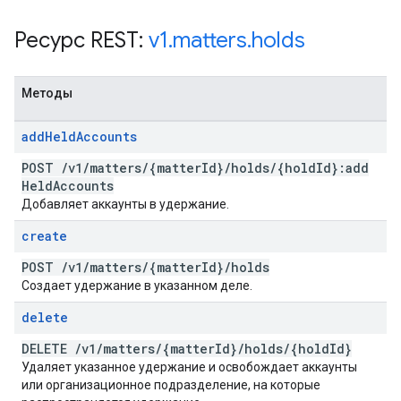
Ресурс REST:
v1
.
matters
.
holds
Методы
add
Held
Accounts
POST
/
v1
/
matters
/
{matter
Id}
/
holds
/
{hold
Id}:add
Held
Accounts
Добавляет аккаунты в удержание.
create
POST
/
v1
/
matters
/
{matter
Id}
/
holds
Создает удержание в указанном деле.
delete
DELETE
/
v1
/
matters
/
{matter
Id}
/
holds
/
{hold
Id}
Удаляет указанное удержание и освобождает аккаунты
или организационное подразделение, на которые