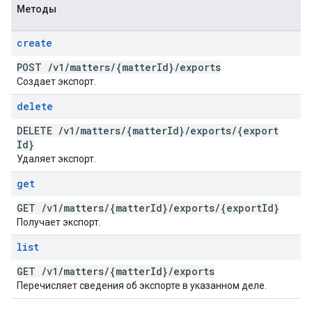
Методы
create
POST
/
v1
/
matters
/
{matter
Id}
/
exports
Создает экспорт.
delete
DELETE
/
v1
/
matters
/
{matter
Id}
/
exports
/
{export
Id}
Удаляет экспорт.
get
GET
/
v1
/
matters
/
{matter
Id}
/
exports
/
{export
Id}
Получает экспорт.
list
GET
/
v1
/
matters
/
{matter
Id}
/
exports
Перечисляет сведения об экспорте в указанном деле.