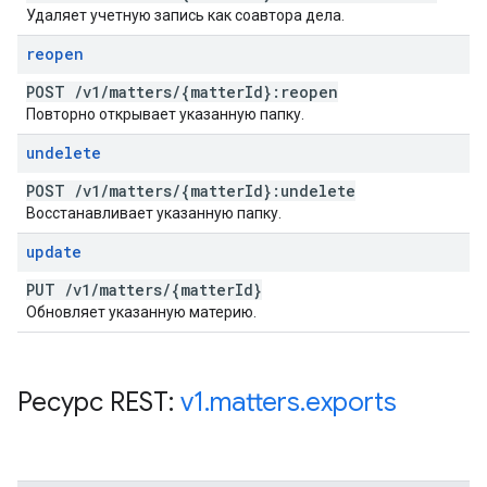
Удаляет учетную запись как соавтора дела.
reopen
POST
/
v1
/
matters
/
{matter
Id}:reopen
Повторно открывает указанную папку.
undelete
POST
/
v1
/
matters
/
{matter
Id}:undelete
Восстанавливает указанную папку.
update
PUT
/
v1
/
matters
/
{matter
Id}
Обновляет указанную материю.
Ресурс REST:
v1
.
matters
.
exports