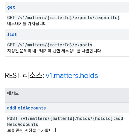
get
GET
/
v1
/
matters
/
{matter
Id}
/
exports
/
{export
Id}
내보내기를 가져옵니다.
list
GET
/
v1
/
matters
/
{matter
Id}
/
exports
지정된 문제의 내보내기에 관한 세부정보를 나열합니다.
REST 리소스:
v1
.
matters
.
holds
메서드
add
Held
Accounts
POST
/
v1
/
matters
/
{matter
Id}
/
holds
/
{hold
Id}:add
Held
Accounts
보류 중인 계정을 추가합니다.