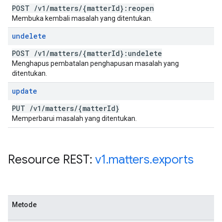
POST
/
v1
/
matters
/
{matter
Id}:reopen
Membuka kembali masalah yang ditentukan.
undelete
POST
/
v1
/
matters
/
{matter
Id}:undelete
Menghapus pembatalan penghapusan masalah yang
ditentukan.
update
PUT
/
v1
/
matters
/
{matter
Id}
Memperbarui masalah yang ditentukan.
Resource REST:
v1
.
matters
.
exports
Metode