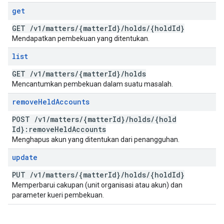
get
GET
/
v1
/
matters
/
{matter
Id}
/
holds
/
{hold
Id}
Mendapatkan pembekuan yang ditentukan.
list
GET
/
v1
/
matters
/
{matter
Id}
/
holds
Mencantumkan pembekuan dalam suatu masalah.
remove
Held
Accounts
POST
/
v1
/
matters
/
{matter
Id}
/
holds
/
{hold
Id}:remove
Held
Accounts
Menghapus akun yang ditentukan dari penangguhan.
update
PUT
/
v1
/
matters
/
{matter
Id}
/
holds
/
{hold
Id}
Memperbarui cakupan (unit organisasi atau akun) dan
parameter kueri pembekuan.