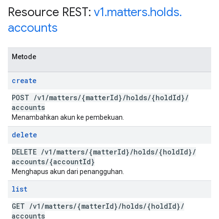
Resource REST:
v1
.
matters
.
holds
.
accounts
Metode
create
POST
/
v1
/
matters
/
{matter
Id}
/
holds
/
{hold
Id}
/
accounts
Menambahkan akun ke pembekuan.
delete
DELETE
/
v1
/
matters
/
{matter
Id}
/
holds
/
{hold
Id}
/
accounts
/
{account
Id}
Menghapus akun dari penangguhan.
list
GET
/
v1
/
matters
/
{matter
Id}
/
holds
/
{hold
Id}
/
accounts