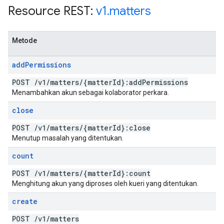
Resource REST:
v1
.
matters
Metode
add
Permissions
POST
/
v1
/
matters
/
{matter
Id}:add
Permissions
Menambahkan akun sebagai kolaborator perkara.
close
POST
/
v1
/
matters
/
{matter
Id}:close
Menutup masalah yang ditentukan.
count
POST
/
v1
/
matters
/
{matter
Id}:count
Menghitung akun yang diproses oleh kueri yang ditentukan.
create
POST
/
v1
/
matters