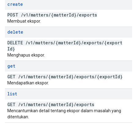
create
POST
/
v1
/
matters
/
{matter
Id}
/
exports
Membuat ekspor.
delete
DELETE
/
v1
/
matters
/
{matter
Id}
/
exports
/
{export
Id}
Menghapus ekspor.
get
GET
/
v1
/
matters
/
{matter
Id}
/
exports
/
{export
Id}
Mendapatkan ekspor.
list
GET
/
v1
/
matters
/
{matter
Id}
/
exports
Mencantumkan detail tentang ekspor dalam masalah yang
ditentukan.