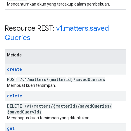
Mencantumkan akun yang tercakup dalam pembekuan.
Resource REST:
v1
.
matters
.
saved
Queries
Metode
create
POST
/
v1
/
matters
/
{matter
Id}
/
saved
Queries
Membuat kueri tersimpan.
delete
DELETE
/
v1
/
matters
/
{matter
Id}
/
saved
Queries
/
{saved
Query
Id}
Menghapus kueri tersimpan yang ditentukan.
get