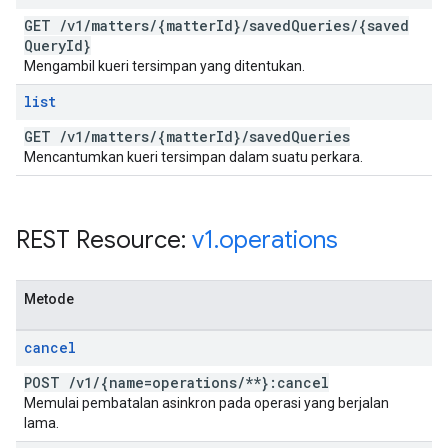
GET
/
v1
/
matters
/
{matter
Id}
/
saved
Queries
/
{saved
Query
Id}
Mengambil kueri tersimpan yang ditentukan.
list
GET
/
v1
/
matters
/
{matter
Id}
/
saved
Queries
Mencantumkan kueri tersimpan dalam suatu perkara.
REST Resource:
v1
.
operations
Metode
cancel
POST
/
v1
/
{name=operations
/
**}:cancel
Memulai pembatalan asinkron pada operasi yang berjalan
lama.