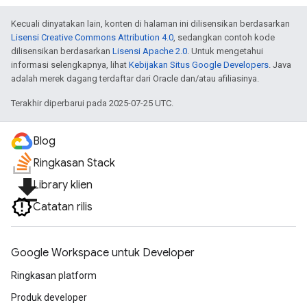
Kecuali dinyatakan lain, konten di halaman ini dilisensikan berdasarkan
Lisensi Creative Commons Attribution 4.0
, sedangkan contoh kode
dilisensikan berdasarkan
Lisensi Apache 2.0
. Untuk mengetahui
informasi selengkapnya, lihat
Kebijakan Situs Google Developers
. Java
adalah merek dagang terdaftar dari Oracle dan/atau afiliasinya.
Terakhir diperbarui pada 2025-07-25 UTC.
Blog
Ringkasan Stack
file_download
Library klien
Catatan rilis
Google Workspace untuk Developer
Ringkasan platform
Produk developer