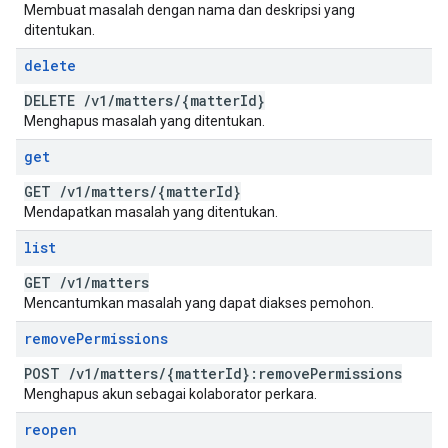
Membuat masalah dengan nama dan deskripsi yang
ditentukan.
delete
DELETE
/
v1
/
matters
/
{matter
Id}
Menghapus masalah yang ditentukan.
get
GET
/
v1
/
matters
/
{matter
Id}
Mendapatkan masalah yang ditentukan.
list
GET
/
v1
/
matters
Mencantumkan masalah yang dapat diakses pemohon.
remove
Permissions
POST
/
v1
/
matters
/
{matter
Id}:remove
Permissions
Menghapus akun sebagai kolaborator perkara.
reopen