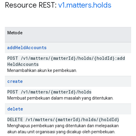
Resource REST:
v1
.
matters
.
holds
Metode
add
Held
Accounts
POST
/
v1
/
matters
/
{matter
Id}
/
holds
/
{hold
Id}:add
Held
Accounts
Menambahkan akun ke pembekuan.
create
POST
/
v1
/
matters
/
{matter
Id}
/
holds
Membuat pembekuan dalam masalah yang ditentukan.
delete
DELETE
/
v1
/
matters
/
{matter
Id}
/
holds
/
{hold
Id}
Menghapus pembekuan yang ditentukan dan melepaskan
akun atau unit organisasi yang dicakup oleh pembekuan.