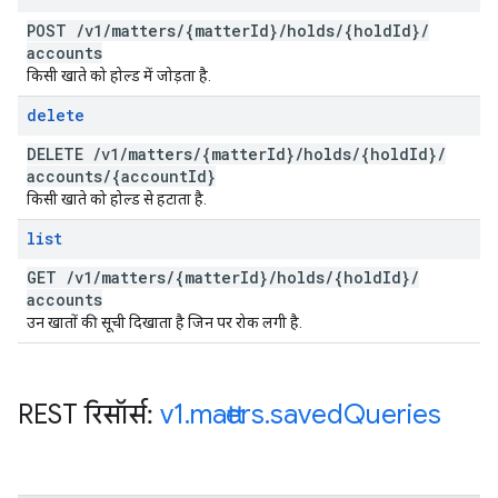
POST
/
v1
/
matters
/
{matter
Id}
/
holds
/
{hold
Id}
/
accounts
किसी खाते को होल्ड में जोड़ता है.
delete
DELETE
/
v1
/
matters
/
{matter
Id}
/
holds
/
{hold
Id}
/
accounts
/
{account
Id}
किसी खाते को होल्ड से हटाता है.
list
GET
/
v1
/
matters
/
{matter
Id}
/
holds
/
{hold
Id}
/
accounts
उन खातों की सूची दिखाता है जिन पर रोक लगी है.
REST रिसॉर्स:
v1
.
matters
.
saved
Queries