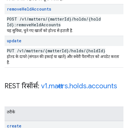
remove
Held
Accounts
POST
/
v1
/
matters
/
{matter
Id}
/
holds
/
{hold
Id}:remove
Held
Accounts
यह सुविधा, चुने गए खातों को होल्ड से हटाती है.
update
PUT
/
v1
/
matters
/
{matter
Id}
/
holds
/
{hold
Id}
होल्ड के दायरे (संगठन की इकाई या खाते) और क्वेरी पैरामीटर को अपडेट करता
है.
REST रिसॉर्स:
v1
.
matters
.
holds
.
accounts
तरीके
create