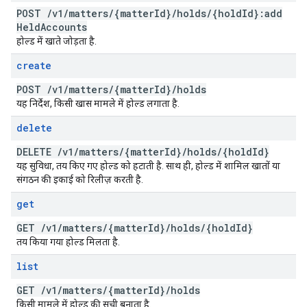
POST
/
v1
/
matters
/
{matter
Id}
/
holds
/
{hold
Id}:add
Held
Accounts
होल्ड में खाते जोड़ता है.
create
POST
/
v1
/
matters
/
{matter
Id}
/
holds
यह निर्देश, किसी खास मामले में होल्ड लगाता है.
delete
DELETE
/
v1
/
matters
/
{matter
Id}
/
holds
/
{hold
Id}
यह सुविधा, तय किए गए होल्ड को हटाती है. साथ ही, होल्ड में शामिल खातों या
संगठन की इकाई को रिलीज़ करती है.
get
GET
/
v1
/
matters
/
{matter
Id}
/
holds
/
{hold
Id}
तय किया गया होल्ड मिलता है.
list
GET
/
v1
/
matters
/
{matter
Id}
/
holds
किसी मामले में होल्ड की सूची बनाता है.