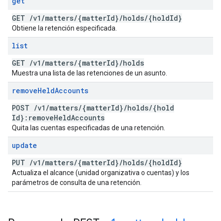
get
GET
/
v1
/
matters
/
{matter
Id}
/
holds
/
{hold
Id}
Obtiene la retención especificada.
list
GET
/
v1
/
matters
/
{matter
Id}
/
holds
Muestra una lista de las retenciones de un asunto.
remove
Held
Accounts
POST
/
v1
/
matters
/
{matter
Id}
/
holds
/
{hold
Id}:remove
Held
Accounts
Quita las cuentas especificadas de una retención.
update
PUT
/
v1
/
matters
/
{matter
Id}
/
holds
/
{hold
Id}
Actualiza el alcance (unidad organizativa o cuentas) y los
parámetros de consulta de una retención.