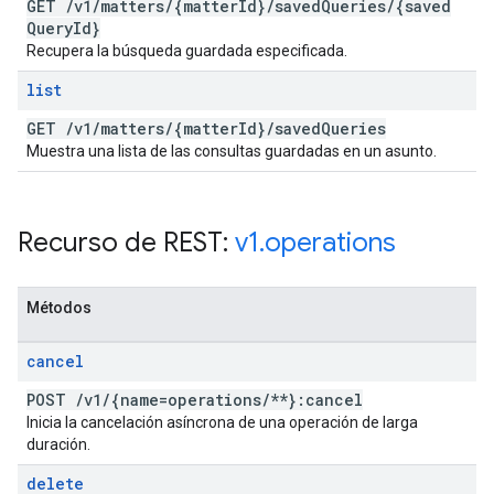
GET
/
v1
/
matters
/
{matter
Id}
/
saved
Queries
/
{saved
Query
Id}
Recupera la búsqueda guardada especificada.
list
GET
/
v1
/
matters
/
{matter
Id}
/
saved
Queries
Muestra una lista de las consultas guardadas en un asunto.
Recurso de REST:
v1
.
operations
Métodos
cancel
POST
/
v1
/
{name=operations
/
**}:cancel
Inicia la cancelación asíncrona de una operación de larga
duración.
delete