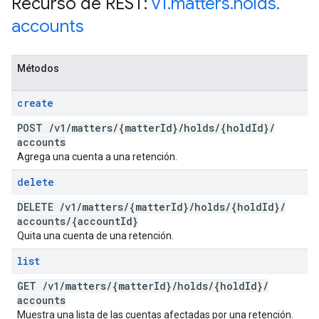
Recurso de REST:
v1
.
matters
.
holds
.
accounts
Métodos
create
POST
/
v1
/
matters
/
{matter
Id}
/
holds
/
{hold
Id}
/
accounts
Agrega una cuenta a una retención.
delete
DELETE
/
v1
/
matters
/
{matter
Id}
/
holds
/
{hold
Id}
/
accounts
/
{account
Id}
Quita una cuenta de una retención.
list
GET
/
v1
/
matters
/
{matter
Id}
/
holds
/
{hold
Id}
/
accounts
Muestra una lista de las cuentas afectadas por una retención.