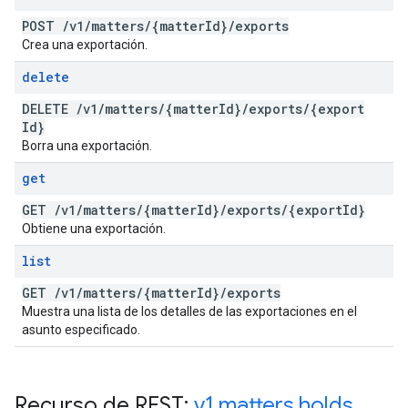
POST
/
v1
/
matters
/
{matter
Id}
/
exports
Crea una exportación.
delete
DELETE
/
v1
/
matters
/
{matter
Id}
/
exports
/
{export
Id}
Borra una exportación.
get
GET
/
v1
/
matters
/
{matter
Id}
/
exports
/
{export
Id}
Obtiene una exportación.
list
GET
/
v1
/
matters
/
{matter
Id}
/
exports
Muestra una lista de los detalles de las exportaciones en el
asunto especificado.
Recurso de REST:
v1
.
matters
.
holds