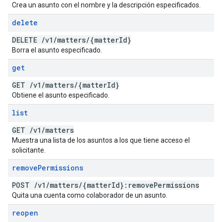
Crea un asunto con el nombre y la descripción especificados.
delete
DELETE
/
v1
/
matters
/
{matter
Id}
Borra el asunto especificado.
get
GET
/
v1
/
matters
/
{matter
Id}
Obtiene el asunto especificado.
list
GET
/
v1
/
matters
Muestra una lista de los asuntos a los que tiene acceso el
solicitante.
remove
Permissions
POST
/
v1
/
matters
/
{matter
Id}:remove
Permissions
Quita una cuenta como colaborador de un asunto.
reopen