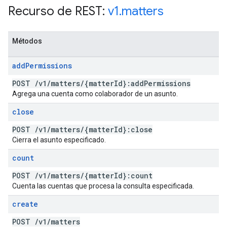
Recurso de REST:
v1
.
matters
Métodos
add
Permissions
POST
/
v1
/
matters
/
{matter
Id}:add
Permissions
Agrega una cuenta como colaborador de un asunto.
close
POST
/
v1
/
matters
/
{matter
Id}:close
Cierra el asunto especificado.
count
POST
/
v1
/
matters
/
{matter
Id}:count
Cuenta las cuentas que procesa la consulta especificada.
create
POST
/
v1
/
matters