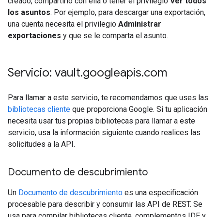
creado, compartirlo con ella o tener el privilegio
Ver todos
los asuntos
. Por ejemplo, para descargar una exportación,
una cuenta necesita el privilegio
Administrar
exportaciones
y que se le comparta el asunto.
Servicio: vault
.
googleapis
.
com
Para llamar a este servicio, te recomendamos que uses las
bibliotecas cliente
que proporciona Google. Si tu aplicación
necesita usar tus propias bibliotecas para llamar a este
servicio, usa la información siguiente cuando realices las
solicitudes a la API.
Documento de descubrimiento
Un
Documento de descubrimiento
es una especificación
procesable para describir y consumir las API de REST. Se
usa para compilar bibliotecas cliente, complementos IDE y