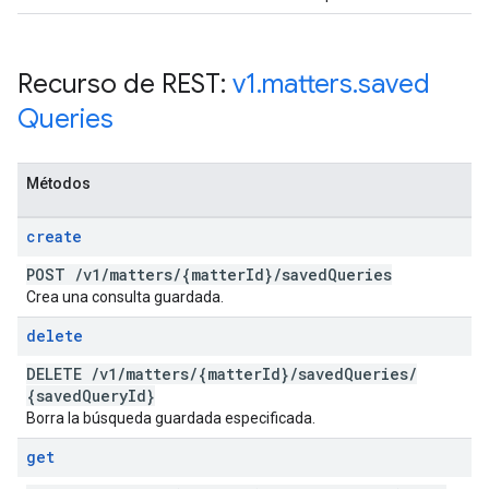
Recurso de REST:
v1
.
matters
.
saved
Queries
Métodos
create
POST
/
v1
/
matters
/
{matter
Id}
/
saved
Queries
Crea una consulta guardada.
delete
DELETE
/
v1
/
matters
/
{matter
Id}
/
saved
Queries
/
{saved
Query
Id}
Borra la búsqueda guardada especificada.
get