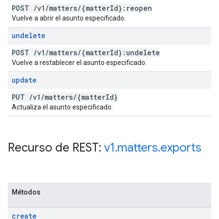
POST
/
v1
/
matters
/
{matter
Id}:reopen
Vuelve a abrir el asunto especificado.
undelete
POST
/
v1
/
matters
/
{matter
Id}:undelete
Vuelve a restablecer el asunto especificado.
update
PUT
/
v1
/
matters
/
{matter
Id}
Actualiza el asunto especificado.
Recurso de REST:
v1
.
matters
.
exports
Métodos
create