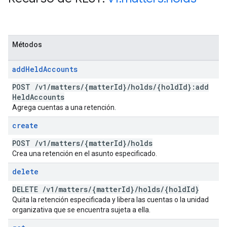
Métodos
add
Held
Accounts
POST
/
v1
/
matters
/
{matter
Id}
/
holds
/
{hold
Id}:add
Held
Accounts
Agrega cuentas a una retención.
create
POST
/
v1
/
matters
/
{matter
Id}
/
holds
Crea una retención en el asunto especificado.
delete
DELETE
/
v1
/
matters
/
{matter
Id}
/
holds
/
{hold
Id}
Quita la retención especificada y libera las cuentas o la unidad
organizativa que se encuentra sujeta a ella.