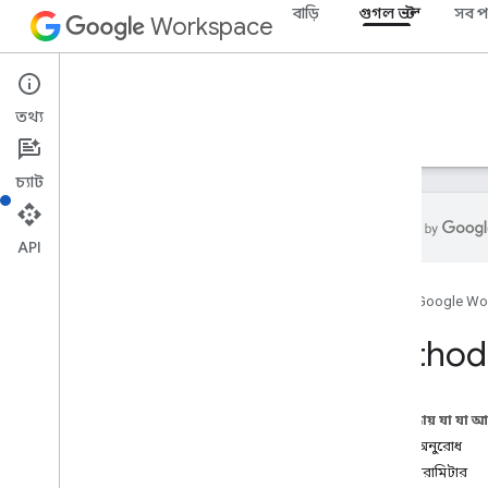
বাড়ি
গুগল ভল্ট
সব প
Workspace
Google Vault
তথ্য
ওভারভিউ
নির্দেশিকা
রেফারেন্স
সমর্থন
চ্যাট
API
ভল্ট API
হোম
Google Wo
v1
ওভারভিউ
Method:
REST সম্পদ
বিষয়
এই পৃষ্ঠায় যা যা 
matters
.
exports
HTTP অনুরোধ
ওভারভিউ
পাথ প্যারামিটার
সৃষ্টি