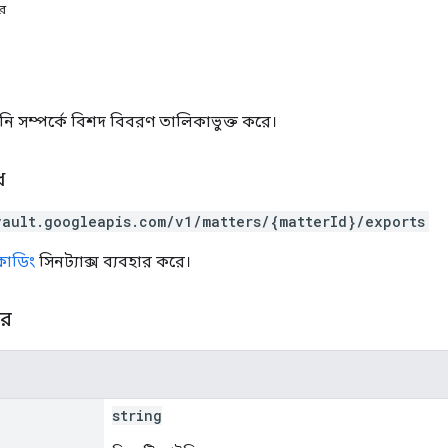
ার
রপ্তানি সম্পর্কে বিশদ বিবরণ তালিকাভুক্ত করে।
ধ
vault.googleapis.com/v1/matters/{matterId}/exports
সকোডিং
সিনট্যাক্স ব্যবহার করে।
ার
string