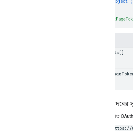
object (
}
]
,
"nextPageTo
}
ক্ষেত্র
exports[]
next
Page
Toke
অনুমোদনের 
নিম্নলিখিত OAuth
https://