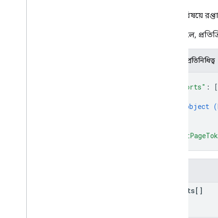
একটি বিষয়ে রপ্তা
সফল হলে, প্রতিক্
JSON প্রতিনিধিত্ব
{
"exports"
: 
[
{
object (
}
]
,
"nextPageTo
}
ক্ষেত্র
exports[]