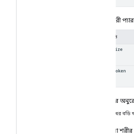
অপেক্ষা করুন অপারেশন অনুরোধ
ক্লায়েন্ট লাইব্রেরি
ক্যোয়ারী প্যা
পরামিতি
page
Size
page
Token
শরীরের অনুর
অনুরোধের বডি খ
প্রতিক্রিয়া শরীর