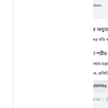
page
Token
শরীরের অনুর
অনুরোধের বডি খ
প্রতিক্রিয়া শরীর
একটি বিষয়ে রপ্তা
সফল হলে, প্রতিক্
JSON প্রতিনিধিত্ব
{
"exports"
: 
[
{