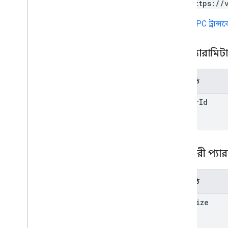
GET https://
URL
gRPC ট্রান্
পাথ প্যারামিট
পরামিতি
matter
Id
ক্যোয়ারী প্যা
পরামিতি
page
Size