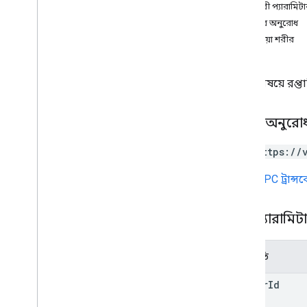
ক্যোয়ারী প্যারামিট
মুছে ফেলা
শরীরের অনুরোধ
পাওয়া
প্রতিক্রিয়া শরীর
তালিকা
matters
.
holds
matters
.
holds
.
accounts
নির্দিষ্ট বিষয়ে 
matters
.
saved
Query
অপারেশন
HTTP অনুরো
প্রকারভেদ
অ্যাকাউন্ট কাউন্ট
GET https://
Account
Count
Error
URL
gRPC ট্রান্
কর্পাস টাইপ
Count
Artifacts
Metadata
কাউন্টআর্টিফ্যাক্টস প্রতিক্রিয়া
পাথ প্যারামিট
Error
Type
হোল্ডভিউ
পরামিতি
ম্যাটারভিউ
প্রশ্ন
matter
Id
ভয়েস কভারড ডেটা