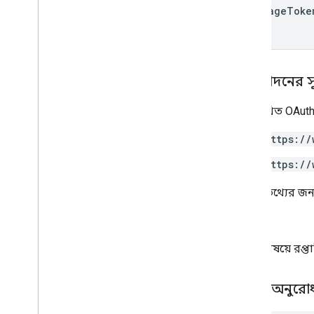
next
Page
Toke
অনুমোদনের 
নিম্নলিখিত OAuth
https://
https://
আরও তথ্যের জন্
,
নির্দিষ্ট বিষয়ে 
HTTP অনুরো