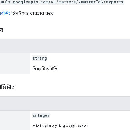
vault.googleapis.com/v1/matters/{matterId}/exports
সকোডিং
সিনট্যাক্স ব্যবহার করে।
ার
string
বিষয়টি আইডি।
রামিটার
integer
প্রতিক্রিয়ায় রপ্তানির সংখ্যা ফেরত।