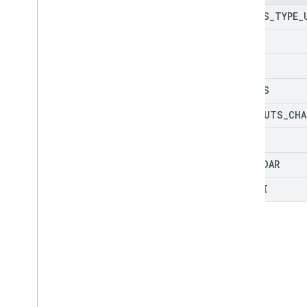
诉讼或调查。
CORPUS
_
TYPE
_
operations
DRIVE
类型
MAIL
帐号数
账户错误
GROUPS
语料库类型
HANGOUTS
_
CHA
Count
Artifacts
Metadata
Count
Artifacts
Response 接口中的方
VOICE
法
Error
Type
CALENDAR
保持视图
GEMINI
Matter
View
查询
语音覆盖率数据
Wait
Operation
Request
客户端库