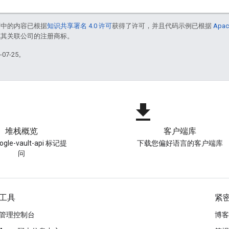
面中的内容已根据
知识共享署名 4.0 许可
获得了许可，并且代码示例已根据
Apac
e 和/或其关联公司的注册商标。
07-25。
file_download
堆栈概览
客户端库
gle-vault-api 标记提
下载您偏好语言的客户端库
问
工具
紧
管理控制台
博客