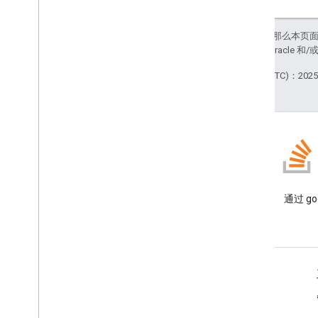
如未另行说明，那么本页
政策
。Java 是 Oracl
最后更新时间 (UTC)：2025-
博客
阅读 Google Workspace 开发
通过 goo
者博客
面向开发者的 Google Workspace
平台概览