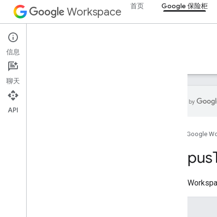
首页
Google 保险柜
Workspace
Google Vault
信息
概览
指南
参考文档
支持
聊天
API
Vault API
首页
Google W
v1
概览
Corpus
REST 资源
诉讼或调查
Google Works
诉讼或调查
.
exports
诉讼或调查
枚举
诉讼或调查
.
holds
.
accounts