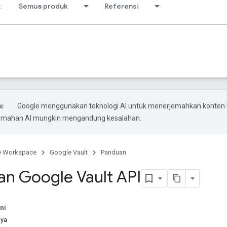
t
Semua produk
Referensi
Google menggunakan teknologi AI untuk menerjemahkan konten
rjemahan AI mungkin mengandung kesalahan.
e Workspace
Google Vault
Panduan
an Google Vault API
ni
nya