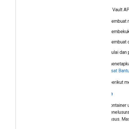
Batas penggunaan
Memecahkan masalah
Dengan Vault AP
Membuat m
Membekuka
Membuat d
Mulai dan 
Untuk menetapkan
lihat
Pusat Bantu
Daftar berikut m
Masalah
Container 
penelusura
kasus. Mas