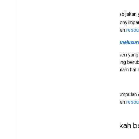
Hold
Kebijakan
menyimpan
oleh
resou
Kueri penelusur
Kueri yang
yang berub
dalam hal 
Ekspor
Kumpulan d
oleh
resou
Langkah b