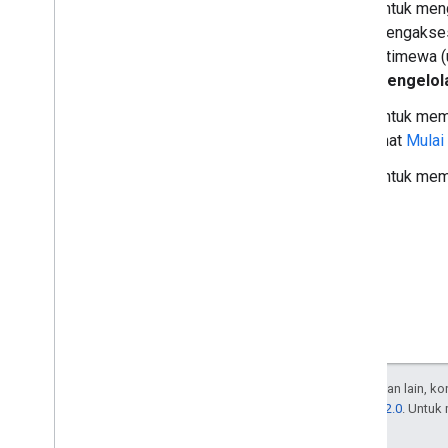
Untuk meng
mengakses 
istimewa (
Mengelol
Untuk mem
lihat
Mulai
Untuk memp
Kecuali dinyatakan lain, k
Lisensi Apache 2.0
. Untuk
afiliasinya.