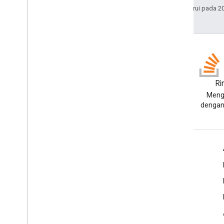
Terakhir diperbarui pada 2
Blog
Ri
Baca blog Developer Google
Meng
Workspace
dengan 
Google Workspace untuk Developer
Ringkasan platform
Produk developer
Catatan rilis
Dukungan developer