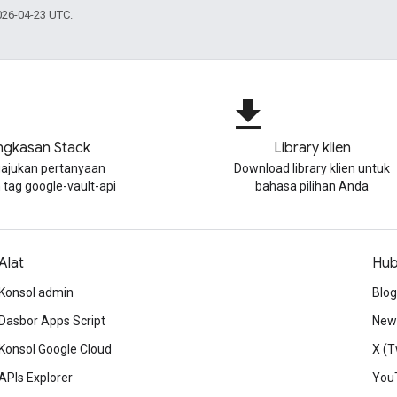
026-04-23 UTC.
file_download
ngkasan Stack
Library klien
ajukan pertanyaan
Download library klien untuk
tag google-vault-api
bahasa pilihan Anda
Alat
Hub
Konsol admin
Blog
Dasbor Apps Script
News
Konsol Google Cloud
X (T
APIs Explorer
You