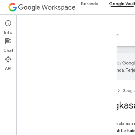
Beranda
Google Vaul
Workspace
Google Vault
Info
Ringkasan
Panduan
Referensi
Dukungan
Chat
API
pilihan Anda. Te
Vault API
Ringkasan
Beranda
Googl
Mulai
Kelola masalah
Ringkas
Kelola penangguhan
Kelola kueri tersimpan
Kelola ekspor
Pada halaman i
Menghitung hasil kueri
Langkah berikut