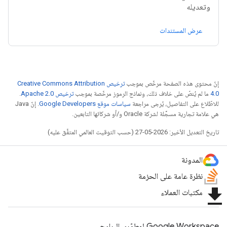
وتعديله
عرض المستندات
إنّ محتوى هذه الصفحة مرخّص بموجب
ترخيص Creative Commons Attribution
4.0‏
ما لم يُنصّ على خلاف ذلك، ونماذج الرموز مرخّصة بموجب
ترخيص Apache 2.0‏
.
للاطّلاع على التفاصيل، يُرجى مراجعة
سياسات موقع Google Developers‏
. إنّ Java
هي علامة تجارية مسجَّلة لشركة Oracle و/أو شركائها التابعين.
تاريخ التعديل الأخير: 2026-05-27 (حسب التوقيت العالمي المتفَّق عليه)
المدونة
نظرة عامة على الحزمة
file_download
مكتبات العملاء
Google Workspace لمطوّري البرامج