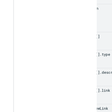
hidden
links[]
links[]
.
type
links[]
.
desc
links[]
.
link
web
View
Link