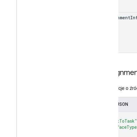
assignment
In
Assignme
Informacje o źró
Zapis JSON
{
"linkToTask
"surfaceType