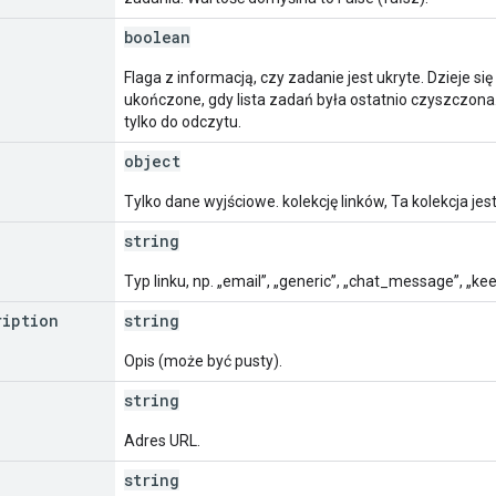
boolean
Flaga z informacją, czy zadanie jest ukryte. Dzieje si
ukończone, gdy lista zadań była ostatnio czyszczona.
tylko do odczytu.
object
Tylko dane wyjściowe. kolekcję linków, Ta kolekcja jes
string
Typ linku, np. „email”, „generic”, „chat_message”, „ke
ription
string
Opis (może być pusty).
string
Adres URL.
string