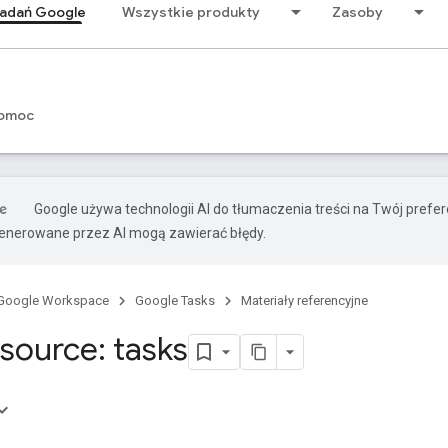
zadań Google
Wszystkie produkty
Zasoby
omoc
Google używa technologii AI do tłumaczenia treści na Twój prefe
nerowane przez AI mogą zawierać błędy.
Google Workspace
Google Tasks
Materiały referencyjne
source: tasks