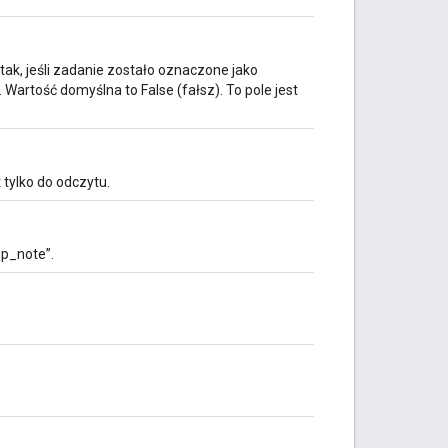
ę tak, jeśli zadanie zostało oznaczone jako
 Wartość domyślna to False (fałsz). To pole jest
t tylko do odczytu.
ep_note”.