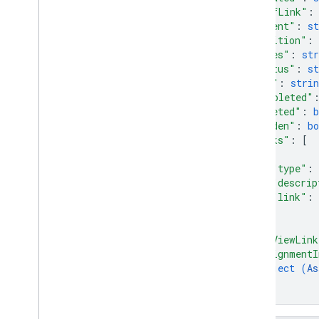
"selfLink"
:
"parent"
: 
st
"position"
: 
"notes"
: 
str
"status"
: 
st
"due"
: 
strin
"completed"
"deleted"
: 
b
"hidden"
: 
bo
"links"
: 
[
{
"type"
: 
"descrip
"link"
: 
}
]
,
"webViewLink
"assignmentI
object (
As
}
}