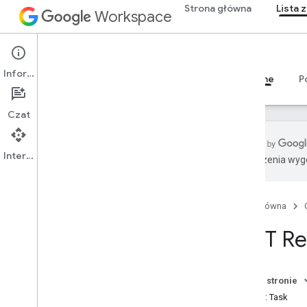
Strona główna
Lista 
Workspace
Google Tasks
Informacje
Przegląd
Przewodniki
Materiały referencyjne
P
Czat
Interfejs API
Tłumaczenia wyge
Google Tasks API
1
Strona główna
Przegląd
REST Re
Zasoby REST
listy zadań
zadania
Na tej stronie
Przegląd
Zasób: Task
wyczyść