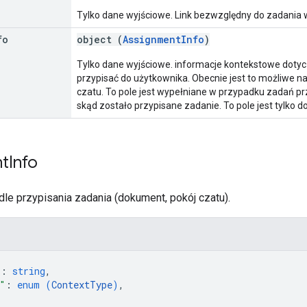
Tylko dane wyjściowe. Link bezwzględny do zadania w
fo
object (
AssignmentInfo
)
Tylko dane wyjściowe. informacje kontekstowe doty
przypisać do użytkownika. Obecnie jest to możliwe n
czatu. To pole jest wypełniane w przypadku zadań pr
skąd zostało przypisane zadanie. To pole jest tylko d
nt
Info
dle przypisania zadania (dokument, pokój czatu).
"
: 
string
,
"
: 
enum (
ContextType
)
,