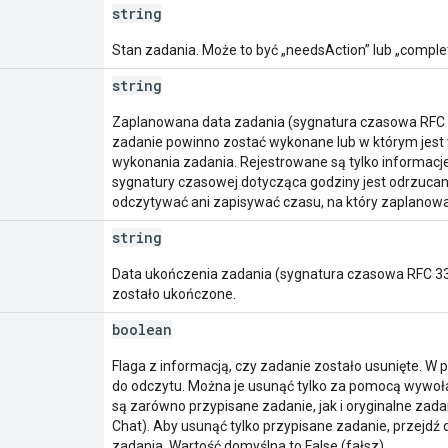
string
Stan zadania. Może to być „needsAction” lub „comple
string
Zaplanowana data zadania (sygnatura czasowa RFC 33
zadanie powinno zostać wykonane lub w którym jest w
wykonania zadania. Rejestrowane są tylko informacje
sygnatury czasowej dotycząca godziny jest odrzucan
odczytywać ani zapisywać czasu, na który zaplanow
string
Data ukończenia zadania (sygnatura czasowa RFC 3339)
zostało ukończone.
boolean
Flaga z informacją, czy zadanie zostało usunięte. W 
do odczytu. Można je usunąć tylko za pomocą wywoł
są zarówno przypisane zadanie, jak i oryginalne za
Chat). Aby usunąć tylko przypisane zadanie, przejdź d
zadania. Wartość domyślna to False (fałsz).