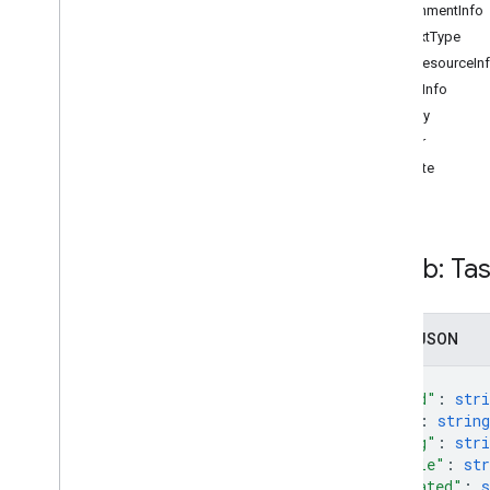
AssignmentInfo
delete
ContextType
get
DriveResourceIn
insert
SpaceInfo
lista
Metody
przekaż
clear
patch
delete
zaktualizowanie
Typy
Zlecenie
Zasób: Ta
Wsad żądania
Odpowiedź
Stan
Zapis JSON
Biblioteki klienta
Limity wykorzystania
{
"kind"
: 
stri
"id"
: 
string
"etag"
: 
stri
"title"
: 
str
"updated"
: 
s