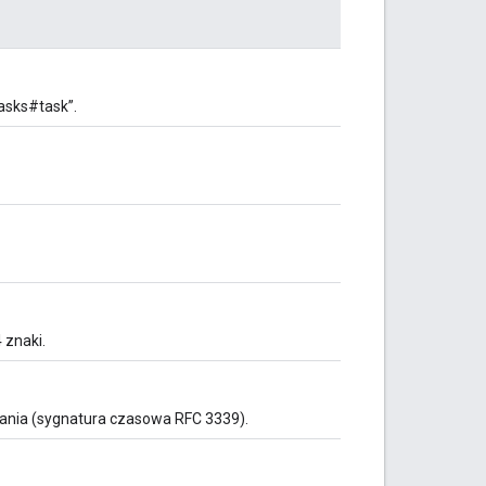
asks#task”.
 znaki.
dania (sygnatura czasowa RFC 3339).