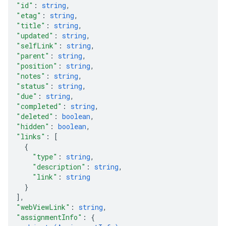
"id"
: 
string
,
"etag"
: 
string
,
"title"
: 
string
,
"updated"
: 
string
,
"selfLink"
: 
string
,
"parent"
: 
string
,
"position"
: 
string
,
"notes"
: 
string
,
"status"
: 
string
,
"due"
: 
string
,
"completed"
: 
string
,
"deleted"
: 
boolean
,
"hidden"
: 
boolean
,
"links"
: 
[
{
"type"
: 
string
,
"description"
: 
string
,
"link"
: 
string
}
]
,
"webViewLink"
: 
string
,
"assignmentInfo"
: 
{