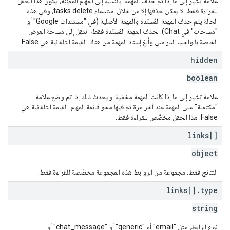
علامة تشير إلى ما إذا تم حذف المهمة. بالنسبة إلى المهام المُعيّنة، يكون هذا الحقل
للقراءة فقط. لا يمكن حذفها إلا من خلال استدعاء tasks.delete، وفي هذه
الحالة يتم حذف المهمة المُسنَدة والمهمة الأصلية (في "مستندات Google" أو
"مساحات" في Chat). لحذف المهمة المُسنَدة فقط، انتقِل إلى مساحة العرض
الخاصة بالواجب الدراسي وألغِ إسناد المهمة من هناك. القيمة التلقائية هي False.
hidden
boolean
علامة تشير إلى ما إذا كانت المهمة مخفية. ويحدث ذلك إذا تم وضع علامة
"مكتملة" على المهمة عند آخر مرة تم فيها محو قائمة المهام. القيمة التلقائية هي
False. هذا الحقل مخصّص للقراءة فقط.
links[]
object
النتائج فقط. مجموعة من الروابط هذه المجموعة مخصّصة للقراءة فقط.
links[]
.
type
string
نوع الرابط، مثل "email" أو "generic" أو "chat_message" أو