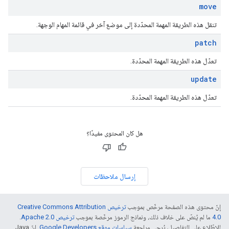
move
تنقل هذه الطريقة المهمة المحدّدة إلى موضع آخر في قائمة المهام الوجهة.
patch
تعدّل هذه الطريقة المهمة المحدّدة.
update
تعدّل هذه الطريقة المهمة المحدّدة.
هل كان المحتوى مفيدًا؟
إرسال ملاحظات
إنّ محتوى هذه الصفحة مرخّص بموجب
ترخيص Creative Commons Attribution
4.0‏
ما لم يُنصّ على خلاف ذلك، ونماذج الرموز مرخّصة بموجب
ترخيص Apache 2.0‏
.
للاطّلاع على التفاصيل، يُرجى مراجعة
سياسات موقع Google Developers‏
. إنّ Java