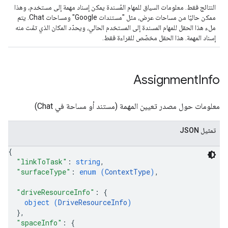
النتائج فقط. معلومات السياق للمهام المُسندة يمكن إسناد مهمة إلى مستخدم، وهذا
ممكن حاليًا من مساحات عرض، مثل "مستندات Google" ومساحات Chat. يتم
ملء هذا الحقل للمهام المسندة إلى المستخدم الحالي، ويحدّد المكان الذي تمّت منه
إسناد المهمة. هذا الحقل مخصّص للقراءة فقط.
Assignment
Info
معلومات حول مصدر تعيين المهمة (مستند أو مساحة في Chat)
تمثيل JSON
{
"linkToTask"
: 
string
,
"surfaceType"
: 
enum (
ContextType
)
,
"driveResourceInfo"
: 
{
object (
DriveResourceInfo
)
}
,
"spaceInfo"
: 
{