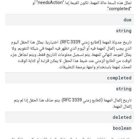
تمثّل هذه السمة حالة المهمة. تكون القيمة إما "needsAction" أو
"completed".
due
string
تاريخ جدولة المهمة (كطابع زمني RFC 3339). اختيارية: يمثّل هذا الحقل اليوم
الذي يجب إكمال المهمة فيه أو اليوم الذي تظهر فيه المهمة في شبكة التقويم. ولا
يمثّل الموعد النهائي للمهمة. يتم تسجيل معلومات التاريخ فقط، ويتم تجاهل جزء
الوقت من الطابع الزمني عند ضبط هذا الحقل. لا يمكن قراءة أو كتابة الوقت
المحدّد لمهمة باستخدام واجهة برمجة التطبيقات.
completed
string
تاريخ إكمال المهمة (كطابع زمني RFC 3339). يتم حذف هذا الحقل إذا لم يتم
إكمال المهمة.
deleted
boolean