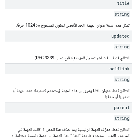
title
string
تمثّل هذه السمة عنوان المهمة. الحد الأقصى للطول المسموح به: 1024 حرفًا.
updated
string
النتائج فقط. وقت آخر تعديل للمهمة (كطابع زمني RFC 3339).
self
Link
string
النتائج فقط. عنوان URL يشير إلى هذه المهمة. يُستخدَم لاسترداد هذه المهمة أو
تعديلها أو حذفها.
parent
string
النتائج فقط. معرّف المهمة الرئيسية يتم حذف هذا الحقل إذا كانت المهمة في
المستوى الأعلى. استخدِم طريقة "النقل" لنقل المهمة إلى مهمة رئيسية مختلفة أو