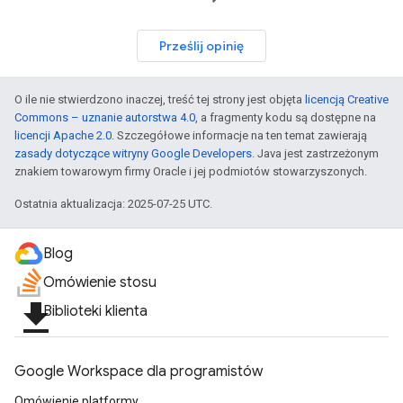
Prześlij opinię
O ile nie stwierdzono inaczej, treść tej strony jest objęta
licencją Creative
Commons – uznanie autorstwa 4.0
, a fragmenty kodu są dostępne na
licencji Apache 2.0
. Szczegółowe informacje na ten temat zawierają
zasady dotyczące witryny Google Developers
. Java jest zastrzeżonym
znakiem towarowym firmy Oracle i jej podmiotów stowarzyszonych.
Ostatnia aktualizacja: 2025-07-25 UTC.
Blog
Omówienie stosu
file_download
Biblioteki klienta
Google Workspace dla programistów
Omówienie platformy