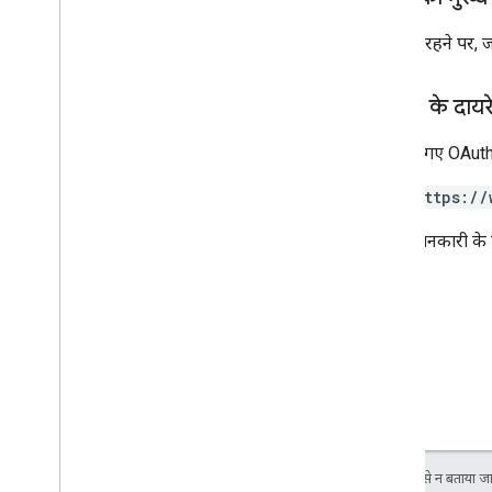
कामयाब रहने पर, जवा
अनुमति के दायर
नीचे दिए गए OAuth 
https://
ज़्यादा जानकारी के
जब तक कुछ अलग से न बताया जाए