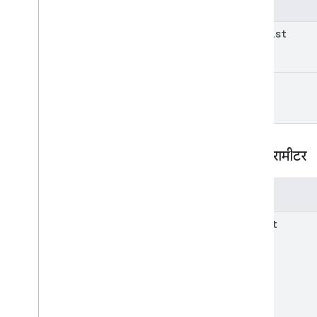
पैरामीटर
tasklist
task
क्वेरी पैरामीटर
पैरामीटर
parent