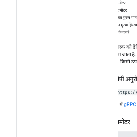
पाथ पैरामीटर
मिटाएं
क्वेरी पैरामीटर
पाएं
अनुरोध का मुख्य भाग
insert
जवाब का मुख्य हिस्सा
सूची
अनुमति के दायरे
ले जाएं
पैच
चुने गए टास्क को डे
अपडेट करो
ही ले जाया जाता है
प्रकार
शामिल है. किसी उपयो
अनुरोध
अनुरोध बैच
एचटीटीपी अनुर
रिस्पॉन्स
स्टेटस
POST https:/
क्लाइंट लाइब्रेरी
इस्तेमाल करने की सीमा
यूआरएल में
gRPC ट
पाथ पैरामीटर