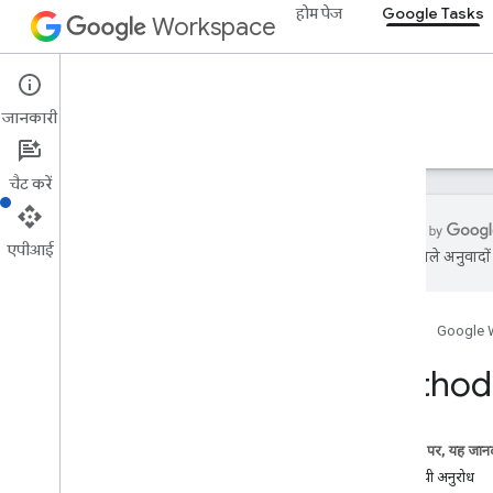
होम पेज
Google Tasks
Workspace
Google Tasks
जानकारी
खास जानकारी
गाइड
रेफ़रंस
सहायता
चैट करें
एपीआई
एआई से मिले अनुवादों म
Google Tasks API
v1
होम पेज
Google 
खास जानकारी
Method:
REST के संसाधन
टास्कलिस्ट
टास्क
इस पेज पर, यह जानक
खास जानकारी
एचटीटीपी अनुरोध
खाली करें