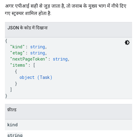
अगर एपीआई सही से जुड़ जाता है, ताे जवाब के मुख्य भाग में नीचे दिए
गए स्ट्रक्चर शामिल होता है.
JSON के काेड में दिखाना
{
"kind"
: 
string
,
"etag"
: 
string
,
"nextPageToken"
: 
string
,
"items"
: 
[
{
object (
Task
)
}
]
}
फ़ील्ड
kind
string