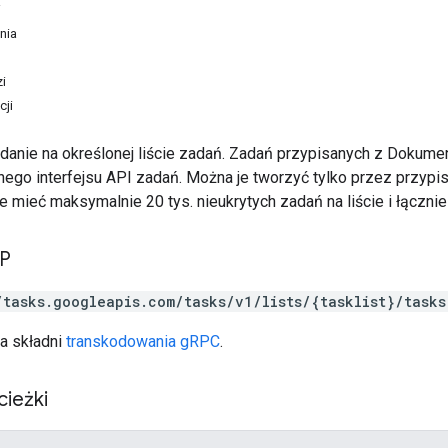
i
nia
i
cji
anie na określonej liście zadań. Zadań przypisanych z Dokume
ego interfejsu API zadań. Można je tworzyć tylko przez przypis
 mieć maksymalnie 20 tys. nieukrytych zadań na liście i łączni
TP
/tasks.googleapis.com/tasks/v1/lists/{tasklist}/tasks
a składni
transkodowania gRPC
.
cieżki