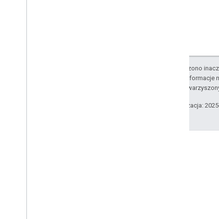
O ile nie stwierdzono inacze
Szczegółowe informacje n
podmiotów stowarzyszon
Ostatnia aktualizacja: 202
Blog
Przeczytaj bloga Google
Workspace Developers