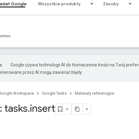
zadań Google
Wszystkie produkty
Zasoby
omoc
Google używa technologii AI do tłumaczenia treści na Twój prefe
nerowane przez AI mogą zawierać błędy.
Google Workspace
Google Tasks
Materiały referencyjne
 tasks
.
insert