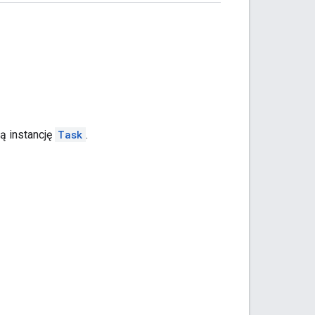
ą instancję
Task
.