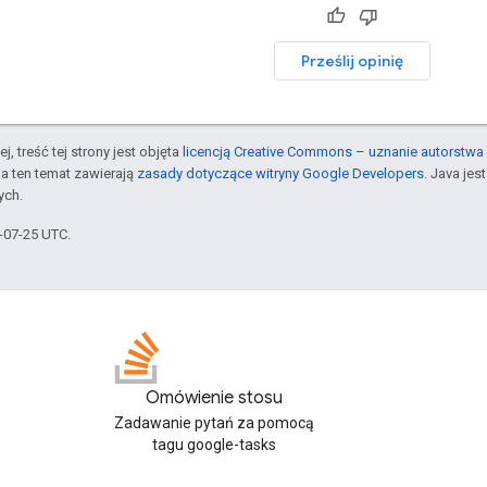
Prześlij opinię
j, treść tej strony jest objęta
licencją Creative Commons – uznanie autorstwa 
a ten temat zawierają
zasady dotyczące witryny Google Developers
. Java je
ych.
5-07-25 UTC.
Omówienie stosu
Zadawanie pytań za pomocą
tagu google-tasks