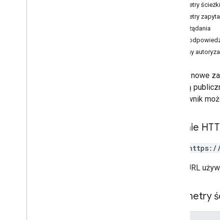
Parametry ścieżk
delete
Parametry zapyta
get
Treść żądania
insert
Treść odpowiedz
lista
Zakresy autoryza
przekaż
patch
Tworzy nowe zad
zaktualizowanie
pomocą publiczn
Typy
Użytkownik może
Zlecenie
Wsad żądania
Żądanie HT
Odpowiedź
Stan
POST https:/
Biblioteki klienta
Limity wykorzystania
Adres URL używ
Parametry ś