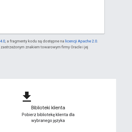
4.0
, a fragmenty kodu są dostępne na
licencji Apache 2.0
.
st zastrzeżonym znakiem towarowym firmy Oracle i jej
file_download
Biblioteki klienta
Pobierz bibliotekę klienta dla
wybranego języka