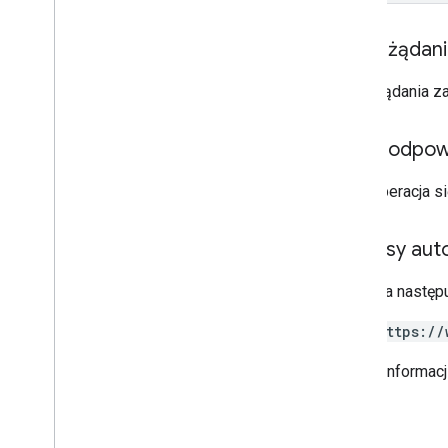
Treść żądan
Treść żądania z
Treść odpow
Jeśli operacja 
Zakresy auto
Wymaga następu
https://
Więcej informac