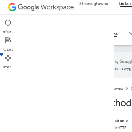
Strona główna
Lista 
Workspace
Google Tasks
Informacje
Przegląd
Przewodniki
Materiały referencyjne
P
Czat
Interfejs API
Tłumaczenia wyge
Google Tasks API
1
Strona główna
Przegląd
Method:
Zasoby REST
listy zadań
zadania
Na tej stronie
Przegląd
Żądanie HTTP
wyczyść