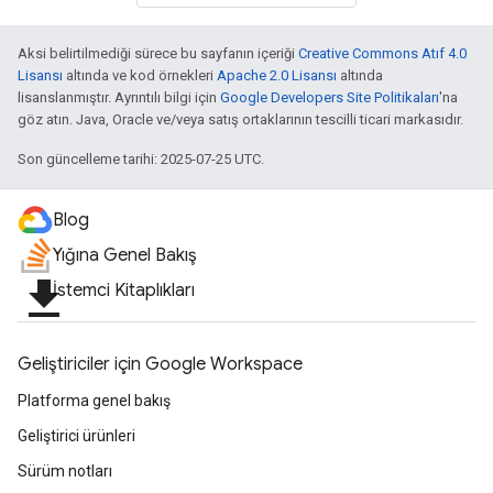
Aksi belirtilmediği sürece bu sayfanın içeriği
Creative Commons Atıf 4.0
Lisansı
altında ve kod örnekleri
Apache 2.0 Lisansı
altında
lisanslanmıştır. Ayrıntılı bilgi için
Google Developers Site Politikaları
'na
göz atın. Java, Oracle ve/veya satış ortaklarının tescilli ticari markasıdır.
Son güncelleme tarihi: 2025-07-25 UTC.
Blog
Yığına Genel Bakış
file_download
İstemci Kitaplıkları
Geliştiriciler için Google Workspace
Platforma genel bakış
Geliştirici ürünleri
Sürüm notları