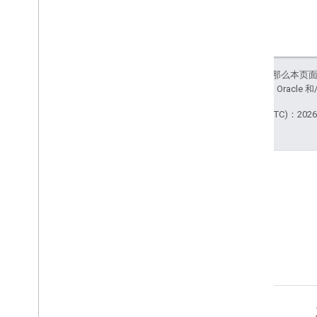
如未另行说明，那么本页
站政策
。Java 是 Orac
最后更新时间 (UTC)：2026-
博客
阅读 Google Workspace 开发
者博客
面向开发者的 Google Workspace