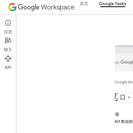
首页
Google Tasks
Workspace
Google Tasks
信息
概览
指南
参考文档
支持
聊天
API
Google Tasks API
首页
Google W
概览
开始使用
概览
订购任务
使用 Tasks 参数
提升性能
本页内容
在 Android 上使用 Tasks API
Tasks API 数据
排查问题