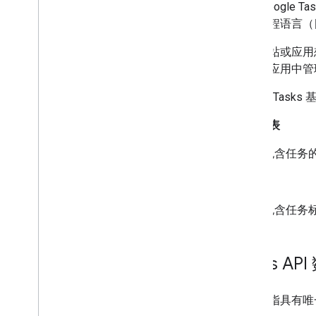
借助 Google 
各种编程语言（目前
如果网站或应用想要与
在移动应用中管
Google Tas
任务列表
包含任务
任务
包含任务
Tasks A
资源是指具有唯一